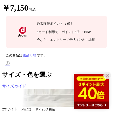
￥7,150
税込
通常獲得ポイント
：
65
P
dカード利用で、
ポイント
3
倍
：
195
P
今なら
、エントリーで最大
10
倍！
詳細
この商品は
返品可能
です。
サイズ・色を選ぶ
サイズガイド
ホワイト（-wht）
￥7,150
税込