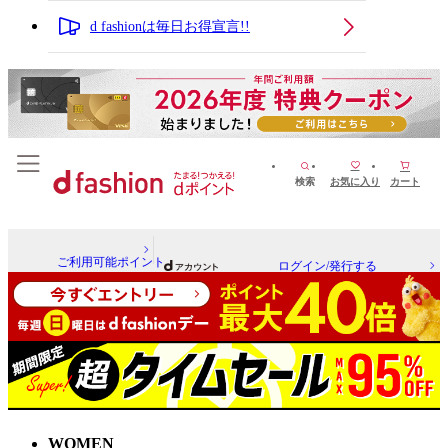
d fashionは毎日お得宣言!!
検索
お気に入り
カート
ご利用可能ポイント
ログイン/発行する
WOMEN