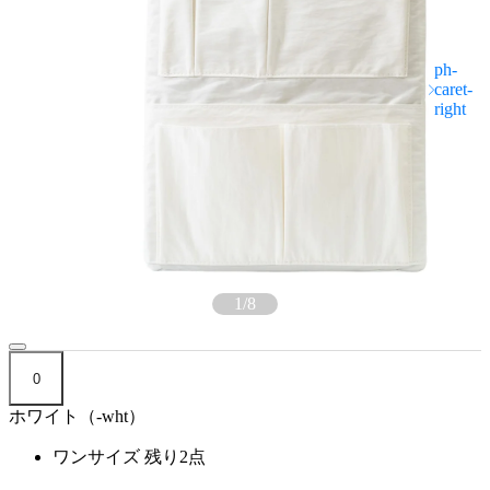
1
/
8
0
ホワイト（-wht）
ワンサイズ
残り2点