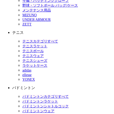
守備・バッティンググローブ
野球・ソフトボール バッグ/ケース
メンテナンス用品
MIZUNO
UNDER ARMOUR
ZETT
テニス
テニスカテゴリすべて
テニスラケット
テニスボール
テニスウェア
テニスシューズ
ラケットケース
adidas
ellesse
YONEX
バドミントン
バドミントンカテゴリすべて
バドミントンラケット
バドミントンシャトルコック
バドミントンウェア