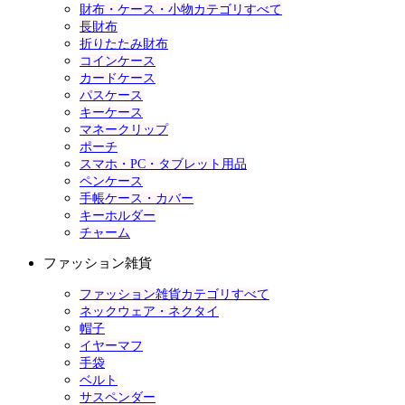
財布・ケース・小物カテゴリすべて
長財布
折りたたみ財布
コインケース
カードケース
パスケース
キーケース
マネークリップ
ポーチ
スマホ・PC・タブレット用品
ペンケース
手帳ケース・カバー
キーホルダー
チャーム
ファッション雑貨
ファッション雑貨カテゴリすべて
ネックウェア・ネクタイ
帽子
イヤーマフ
手袋
ベルト
サスペンダー