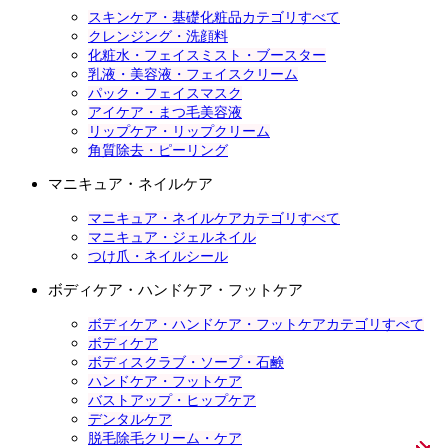
スキンケア・基礎化粧品カテゴリすべて
クレンジング・洗顔料
化粧水・フェイスミスト・ブースター
乳液・美容液・フェイスクリーム
パック・フェイスマスク
アイケア・まつ毛美容液
リップケア・リップクリーム
角質除去・ピーリング
マニキュア・ネイルケア
マニキュア・ネイルケアカテゴリすべて
マニキュア・ジェルネイル
つけ爪・ネイルシール
ボディケア・ハンドケア・フットケア
ボディケア・ハンドケア・フットケアカテゴリすべて
ボディケア
ボディスクラブ・ソープ・石鹸
ハンドケア・フットケア
バストアップ・ヒップケア
デンタルケア
脱毛除毛クリーム・ケア