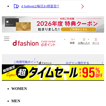
d fashionは毎日お得宣言!!
検索
お気に入り
カート
ご利用可能ポイント
ログイン/発行する
WOMEN
MEN