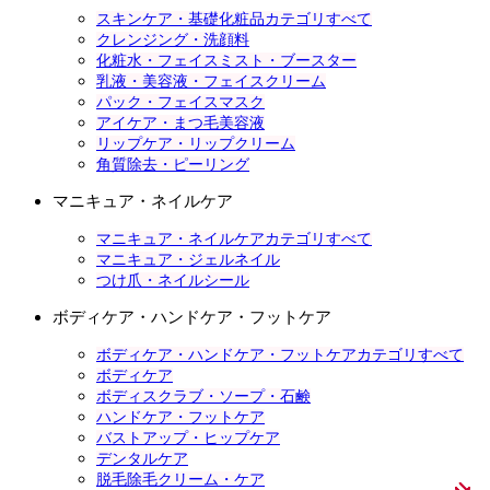
スキンケア・基礎化粧品カテゴリすべて
クレンジング・洗顔料
化粧水・フェイスミスト・ブースター
乳液・美容液・フェイスクリーム
パック・フェイスマスク
アイケア・まつ毛美容液
リップケア・リップクリーム
角質除去・ピーリング
マニキュア・ネイルケア
マニキュア・ネイルケアカテゴリすべて
マニキュア・ジェルネイル
つけ爪・ネイルシール
ボディケア・ハンドケア・フットケア
ボディケア・ハンドケア・フットケアカテゴリすべて
ボディケア
ボディスクラブ・ソープ・石鹸
ハンドケア・フットケア
バストアップ・ヒップケア
デンタルケア
脱毛除毛クリーム・ケア