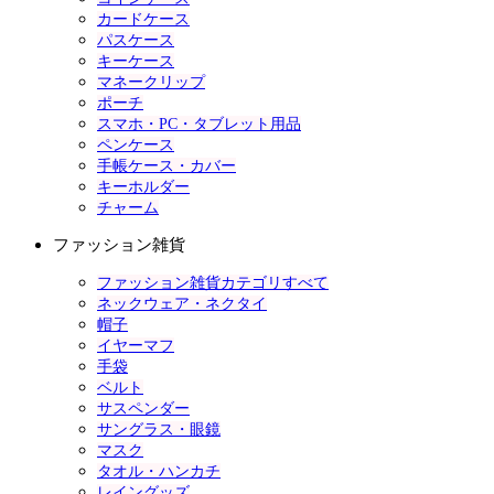
カードケース
パスケース
キーケース
マネークリップ
ポーチ
スマホ・PC・タブレット用品
ペンケース
手帳ケース・カバー
キーホルダー
チャーム
ファッション雑貨
ファッション雑貨カテゴリすべて
ネックウェア・ネクタイ
帽子
イヤーマフ
手袋
ベルト
サスペンダー
サングラス・眼鏡
マスク
タオル・ハンカチ
レイングッズ