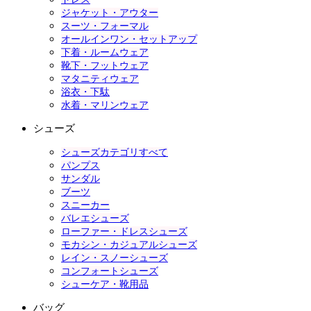
ジャケット・アウター
スーツ・フォーマル
オールインワン・セットアップ
下着・ルームウェア
靴下・フットウェア
マタニティウェア
浴衣・下駄
水着・マリンウェア
シューズ
シューズカテゴリすべて
パンプス
サンダル
ブーツ
スニーカー
バレエシューズ
ローファー・ドレスシューズ
モカシン・カジュアルシューズ
レイン・スノーシューズ
コンフォートシューズ
シューケア・靴用品
バッグ