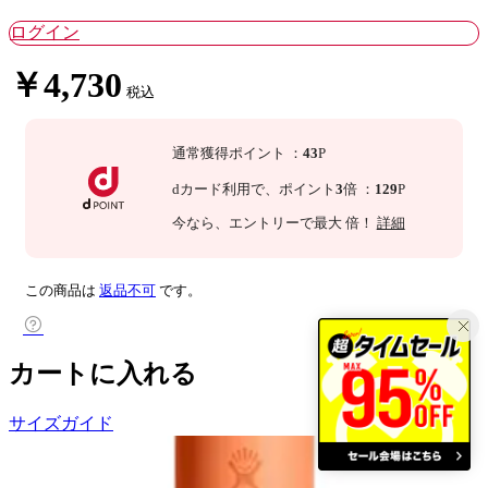
ログイン
￥4,730
税込
通常獲得ポイント
：
43
P
dカード利用で、
ポイント
3
倍
：
129
P
今なら
、エントリーで最大
倍！
詳細
この商品は
返品不可
です。
カートに入れる
サイズガイド