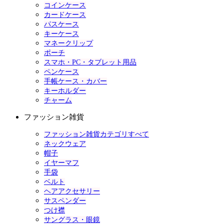
コインケース
カードケース
パスケース
キーケース
マネークリップ
ポーチ
スマホ・PC・タブレット用品
ペンケース
手帳ケース・カバー
キーホルダー
チャーム
ファッション雑貨
ファッション雑貨カテゴリすべて
ネックウェア
帽子
イヤーマフ
手袋
ベルト
ヘアアクセサリー
サスペンダー
つけ襟
サングラス・眼鏡