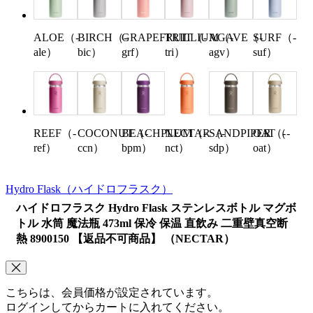
ALOE（-
BIRCH（-
GRAPEFRUIT（-
TRILLIUM（-
AGAVE（-
SURF（-
ale）
bic）
grf）
tri）
agv）
suf）
REEF（-
COCONUT（-
BEACHPLUM（-
NECTAR（-
SANDPIPER（-
OAT（-
ref）
ccn）
bpm）
nct）
sdp）
oat）
Hydro Flask
（ハイドロフラスク）
ハイドロフラスク Hydro Flask ステンレスボトル マグボ
トル 水筒 魔法瓶 473ml 保冷 保温 直飲み 二重壁真空断
熱 8900150 【返品不可商品】 （NECTAR）
こちらは、会員価格が設定されています。
ログインしてからカートに入れてください。