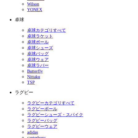
Wilson
YONEX
卓球
卓球カテゴリすべて
卓球ラケット
卓球ボール
卓球シューズ
卓球バッグ
卓球ウェア
卓球ラバー
Butterfly
Nittaku
TSP
ラグビー
ラグビーカテゴリすべて
ラグビーボール
ラグビーシューズ・スパイク
ラグビーバッグ
ラグビーウェア
adidas
canterbury