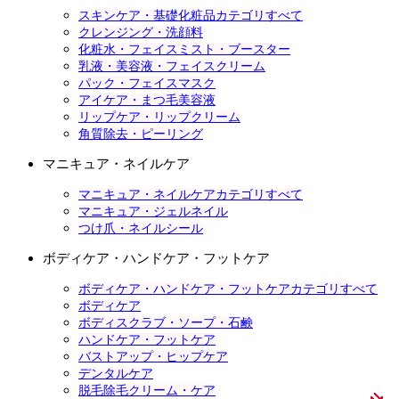
スキンケア・基礎化粧品カテゴリすべて
クレンジング・洗顔料
化粧水・フェイスミスト・ブースター
乳液・美容液・フェイスクリーム
パック・フェイスマスク
アイケア・まつ毛美容液
リップケア・リップクリーム
角質除去・ピーリング
マニキュア・ネイルケア
マニキュア・ネイルケアカテゴリすべて
マニキュア・ジェルネイル
つけ爪・ネイルシール
ボディケア・ハンドケア・フットケア
ボディケア・ハンドケア・フットケアカテゴリすべて
ボディケア
ボディスクラブ・ソープ・石鹸
ハンドケア・フットケア
バストアップ・ヒップケア
デンタルケア
脱毛除毛クリーム・ケア