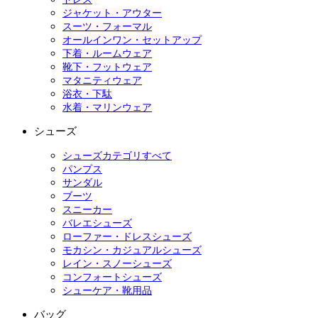
ジャケット・アウター
スーツ・フォーマル
オールインワン・セットアップ
下着・ルームウェア
靴下・フットウェア
マタニティウェア
浴衣・下駄
水着・マリンウェア
シューズ
シューズカテゴリすべて
パンプス
サンダル
ブーツ
スニーカー
バレエシューズ
ローファー・ドレスシューズ
モカシン・カジュアルシューズ
レイン・スノーシューズ
コンフォートシューズ
シューケア・靴用品
バッグ