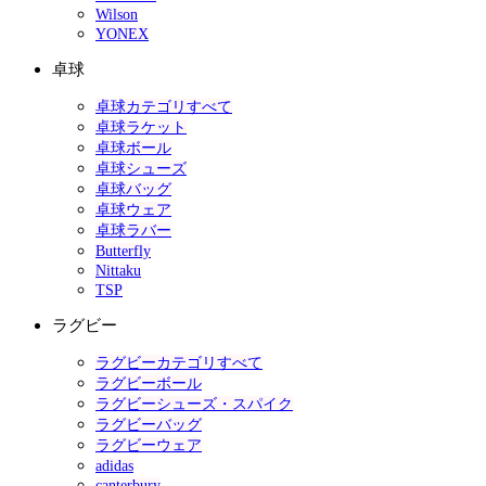
Wilson
YONEX
卓球
卓球カテゴリすべて
卓球ラケット
卓球ボール
卓球シューズ
卓球バッグ
卓球ウェア
卓球ラバー
Butterfly
Nittaku
TSP
ラグビー
ラグビーカテゴリすべて
ラグビーボール
ラグビーシューズ・スパイク
ラグビーバッグ
ラグビーウェア
adidas
canterbury