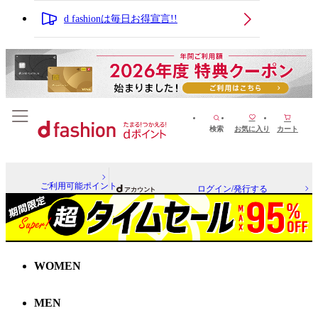
d fashionは毎日お得宣言!!
検索
お気に入り
カート
ご利用可能ポイント
ログイン/発行する
WOMEN
MEN