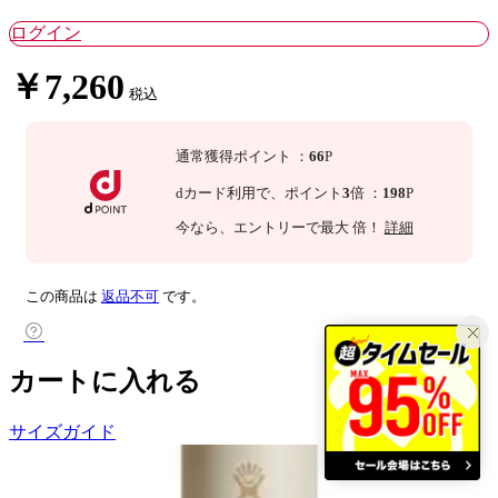
ログイン
￥7,260
税込
通常獲得ポイント
：
66
P
dカード利用で、
ポイント
3
倍
：
198
P
今なら
、エントリーで最大
倍！
詳細
この商品は
返品不可
です。
カートに入れる
サイズガイド