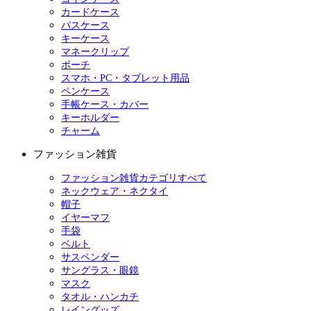
カードケース
パスケース
キーケース
マネークリップ
ポーチ
スマホ・PC・タブレット用品
ペンケース
手帳ケース・カバー
キーホルダー
チャーム
ファッション雑貨
ファッション雑貨カテゴリすべて
ネックウェア・ネクタイ
帽子
イヤーマフ
手袋
ベルト
サスペンダー
サングラス・眼鏡
マスク
タオル・ハンカチ
レイングッズ