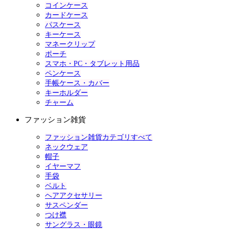
コインケース
カードケース
パスケース
キーケース
マネークリップ
ポーチ
スマホ・PC・タブレット用品
ペンケース
手帳ケース・カバー
キーホルダー
チャーム
ファッション雑貨
ファッション雑貨カテゴリすべて
ネックウェア
帽子
イヤーマフ
手袋
ベルト
ヘアアクセサリー
サスペンダー
つけ襟
サングラス・眼鏡