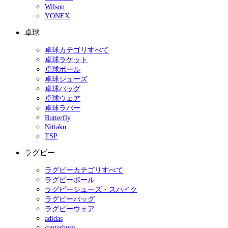
Wilson
YONEX
卓球
卓球カテゴリすべて
卓球ラケット
卓球ボール
卓球シューズ
卓球バッグ
卓球ウェア
卓球ラバー
Butterfly
Nittaku
TSP
ラグビー
ラグビーカテゴリすべて
ラグビーボール
ラグビーシューズ・スパイク
ラグビーバッグ
ラグビーウェア
adidas
canterbury