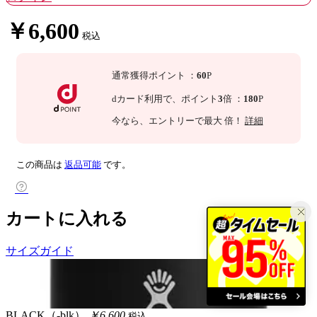
￥6,600
税込
通常獲得ポイント
：
60
P
dカード利用で、
ポイント
3
倍
：
180
P
今なら
、エントリーで最大
倍！
詳細
この商品は
返品可能
です。
カートに入れる
サイズガイド
BLACK（-blk）
￥6,600
税込