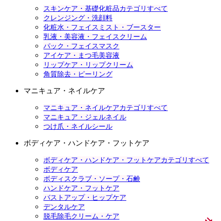
スキンケア・基礎化粧品カテゴリすべて
クレンジング・洗顔料
化粧水・フェイスミスト・ブースター
乳液・美容液・フェイスクリーム
パック・フェイスマスク
アイケア・まつ毛美容液
リップケア・リップクリーム
角質除去・ピーリング
マニキュア・ネイルケア
マニキュア・ネイルケアカテゴリすべて
マニキュア・ジェルネイル
つけ爪・ネイルシール
ボディケア・ハンドケア・フットケア
ボディケア・ハンドケア・フットケアカテゴリすべて
ボディケア
ボディスクラブ・ソープ・石鹸
ハンドケア・フットケア
バストアップ・ヒップケア
デンタルケア
脱毛除毛クリーム・ケア