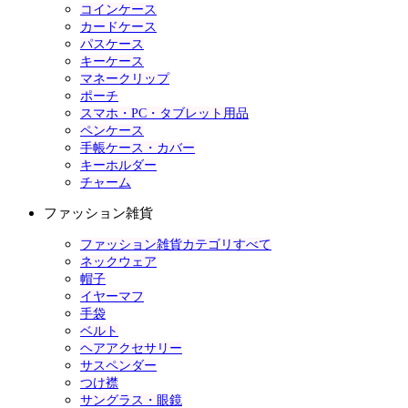
コインケース
カードケース
パスケース
キーケース
マネークリップ
ポーチ
スマホ・PC・タブレット用品
ペンケース
手帳ケース・カバー
キーホルダー
チャーム
ファッション雑貨
ファッション雑貨カテゴリすべて
ネックウェア
帽子
イヤーマフ
手袋
ベルト
ヘアアクセサリー
サスペンダー
つけ襟
サングラス・眼鏡