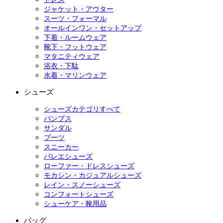
ジャケット・アウター
スーツ・フォーマル
オールインワン・セットアップ
下着・ルームウェア
靴下・フットウェア
マタニティウェア
浴衣・下駄
水着・マリンウェア
シューズ
シューズカテゴリすべて
パンプス
サンダル
ブーツ
スニーカー
バレエシューズ
ローファー・ドレスシューズ
モカシン・カジュアルシューズ
レイン・スノーシューズ
コンフォートシューズ
シューケア・靴用品
バッグ