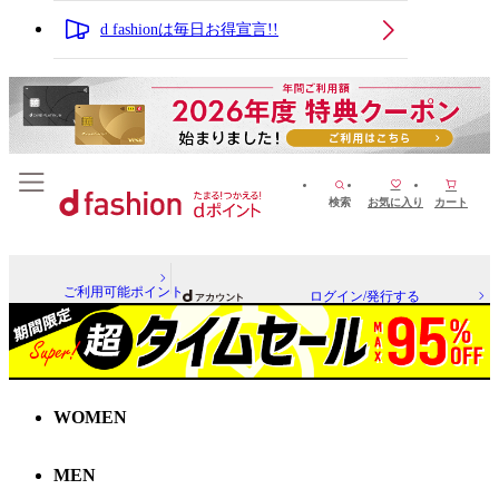
d fashionは毎日お得宣言!!
検索
お気に入り
カート
ご利用可能ポイント
ログイン/発行する
WOMEN
MEN