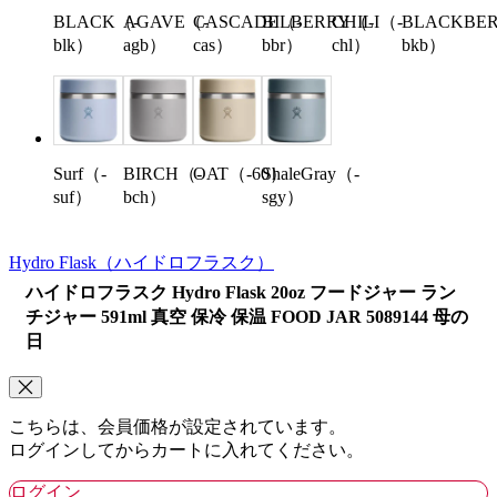
BLACK（-
AGAVE（-
CASCADE（-
BILBERRY（-
CHILI（-
BLACKBE
blk）
agb）
cas）
bbr）
chl）
bkb）
Surf（-
BIRCH（-
OAT（-60）
ShaleGray（-
suf）
bch）
sgy）
Hydro Flask
（ハイドロフラスク）
ハイドロフラスク Hydro Flask 20oz フードジャー ラン
チジャー 591ml 真空 保冷 保温 FOOD JAR 5089144 母の
日
こちらは、会員価格が設定されています。
ログインしてからカートに入れてください。
ログイン