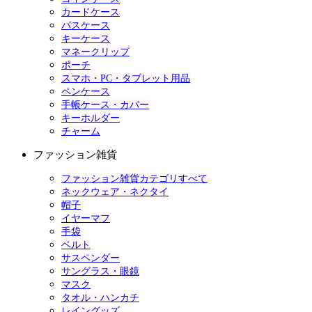
カードケース
パスケース
キーケース
マネークリップ
ポーチ
スマホ・PC・タブレット用品
ペンケース
手帳ケース・カバー
キーホルダー
チャーム
ファッション雑貨
ファッション雑貨カテゴリすべて
ネックウェア・ネクタイ
帽子
イヤーマフ
手袋
ベルト
サスペンダー
サングラス・眼鏡
マスク
タオル・ハンカチ
レイングッズ