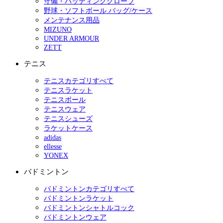
守備・バッティンググローブ
野球・ソフトボール バッグ/ケース
メンテナンス用品
MIZUNO
UNDER ARMOUR
ZETT
テニス
テニスカテゴリすべて
テニスラケット
テニスボール
テニスウェア
テニスシューズ
ラケットケース
adidas
ellesse
YONEX
バドミントン
バドミントンカテゴリすべて
バドミントンラケット
バドミントンシャトルコック
バドミントンウェア