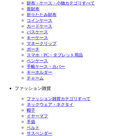
財布・ケース・小物カテゴリすべて
長財布
折りたたみ財布
コインケース
カードケース
パスケース
キーケース
マネークリップ
ポーチ
スマホ・PC・タブレット用品
ペンケース
手帳ケース・カバー
キーホルダー
チャーム
ファッション雑貨
ファッション雑貨カテゴリすべて
ネックウェア・ネクタイ
帽子
イヤーマフ
手袋
ベルト
サスペンダー