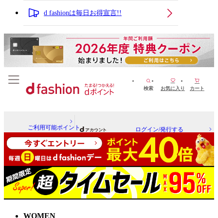
d fashionは毎日お得宣言!!
検索
お気に入り
カート
ご利用可能ポイント
ログイン/発行する
WOMEN