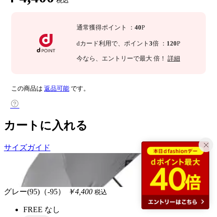
税込
通常獲得ポイント
：
40
P
dカード利用で、
ポイント
3
倍
：
120
P
今なら
、エントリーで最大
倍！
詳細
この商品は
返品可能
です。
カートに入れる
サイズガイド
グレー(95)（-95）
￥4,400
税込
FREE
なし