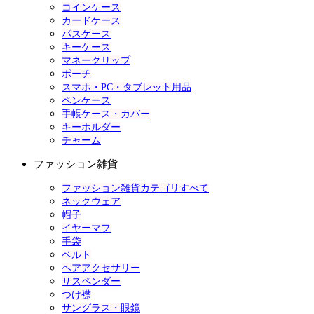
コインケース
カードケース
パスケース
キーケース
マネークリップ
ポーチ
スマホ・PC・タブレット用品
ペンケース
手帳ケース・カバー
キーホルダー
チャーム
ファッション雑貨
ファッション雑貨カテゴリすべて
ネックウェア
帽子
イヤーマフ
手袋
ベルト
ヘアアクセサリー
サスペンダー
つけ襟
サングラス・眼鏡