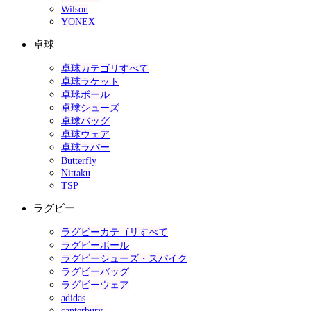
Wilson
YONEX
卓球
卓球カテゴリすべて
卓球ラケット
卓球ボール
卓球シューズ
卓球バッグ
卓球ウェア
卓球ラバー
Butterfly
Nittaku
TSP
ラグビー
ラグビーカテゴリすべて
ラグビーボール
ラグビーシューズ・スパイク
ラグビーバッグ
ラグビーウェア
adidas
canterbury