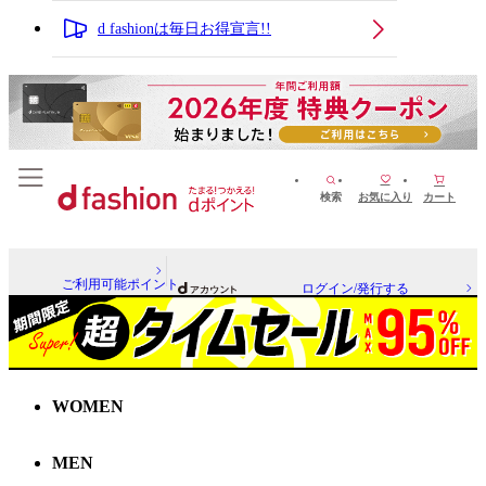
d fashionは毎日お得宣言!!
検索
お気に入り
カート
ご利用可能ポイント
ログイン/発行する
WOMEN
MEN