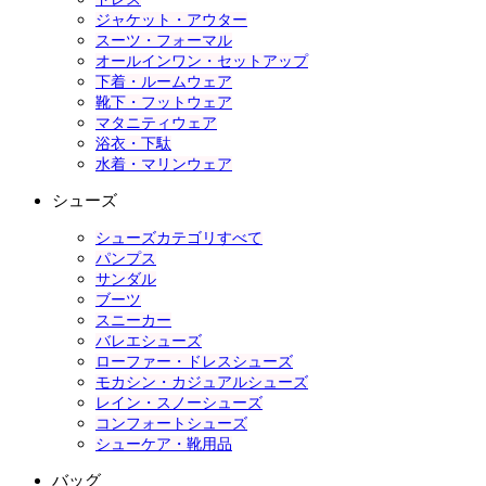
ジャケット・アウター
スーツ・フォーマル
オールインワン・セットアップ
下着・ルームウェア
靴下・フットウェア
マタニティウェア
浴衣・下駄
水着・マリンウェア
シューズ
シューズカテゴリすべて
パンプス
サンダル
ブーツ
スニーカー
バレエシューズ
ローファー・ドレスシューズ
モカシン・カジュアルシューズ
レイン・スノーシューズ
コンフォートシューズ
シューケア・靴用品
バッグ