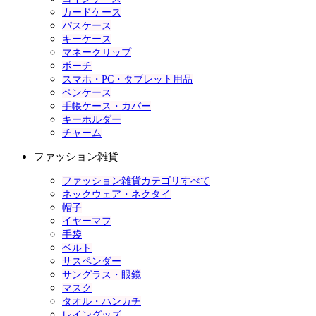
カードケース
パスケース
キーケース
マネークリップ
ポーチ
スマホ・PC・タブレット用品
ペンケース
手帳ケース・カバー
キーホルダー
チャーム
ファッション雑貨
ファッション雑貨カテゴリすべて
ネックウェア・ネクタイ
帽子
イヤーマフ
手袋
ベルト
サスペンダー
サングラス・眼鏡
マスク
タオル・ハンカチ
レイングッズ