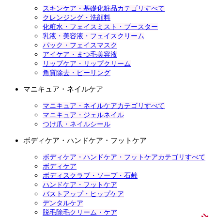
スキンケア・基礎化粧品カテゴリすべて
クレンジング・洗顔料
化粧水・フェイスミスト・ブースター
乳液・美容液・フェイスクリーム
パック・フェイスマスク
アイケア・まつ毛美容液
リップケア・リップクリーム
角質除去・ピーリング
マニキュア・ネイルケア
マニキュア・ネイルケアカテゴリすべて
マニキュア・ジェルネイル
つけ爪・ネイルシール
ボディケア・ハンドケア・フットケア
ボディケア・ハンドケア・フットケアカテゴリすべて
ボディケア
ボディスクラブ・ソープ・石鹸
ハンドケア・フットケア
バストアップ・ヒップケア
デンタルケア
脱毛除毛クリーム・ケア