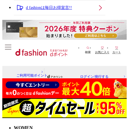
d fashionは毎日お得宣言!!
検索
お気に入り
カート
ご利用可能ポイント
ログイン/発行する
WOMEN