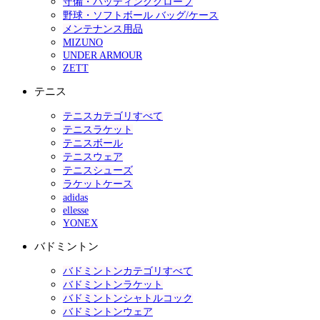
守備・バッティンググローブ
野球・ソフトボール バッグ/ケース
メンテナンス用品
MIZUNO
UNDER ARMOUR
ZETT
テニス
テニスカテゴリすべて
テニスラケット
テニスボール
テニスウェア
テニスシューズ
ラケットケース
adidas
ellesse
YONEX
バドミントン
バドミントンカテゴリすべて
バドミントンラケット
バドミントンシャトルコック
バドミントンウェア