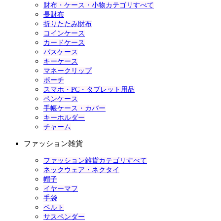
財布・ケース・小物カテゴリすべて
長財布
折りたたみ財布
コインケース
カードケース
パスケース
キーケース
マネークリップ
ポーチ
スマホ・PC・タブレット用品
ペンケース
手帳ケース・カバー
キーホルダー
チャーム
ファッション雑貨
ファッション雑貨カテゴリすべて
ネックウェア・ネクタイ
帽子
イヤーマフ
手袋
ベルト
サスペンダー