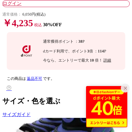
ログイン
通常価格：
6,050円(税込)
￥4,235
30%OFF
税込
通常獲得ポイント
：
38
P
dカード利用で、
ポイント
3
倍
：
114
P
今なら
、エントリーで最大
10
倍！
詳細
この商品は
返品不可
です。
サイズ・色を選ぶ
サイズガイド