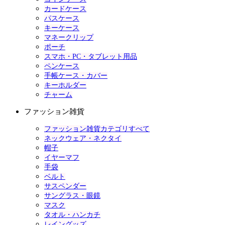
カードケース
パスケース
キーケース
マネークリップ
ポーチ
スマホ・PC・タブレット用品
ペンケース
手帳ケース・カバー
キーホルダー
チャーム
ファッション雑貨
ファッション雑貨カテゴリすべて
ネックウェア・ネクタイ
帽子
イヤーマフ
手袋
ベルト
サスペンダー
サングラス・眼鏡
マスク
タオル・ハンカチ
レイングッズ