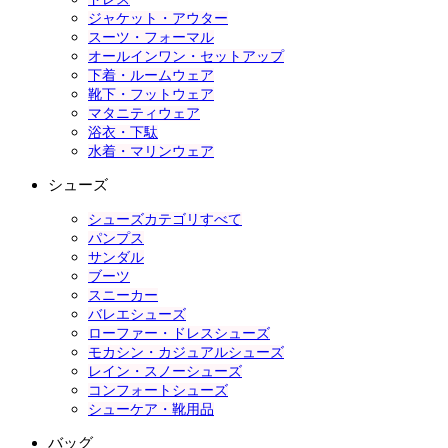
ジャケット・アウター
スーツ・フォーマル
オールインワン・セットアップ
下着・ルームウェア
靴下・フットウェア
マタニティウェア
浴衣・下駄
水着・マリンウェア
シューズ
シューズカテゴリすべて
パンプス
サンダル
ブーツ
スニーカー
バレエシューズ
ローファー・ドレスシューズ
モカシン・カジュアルシューズ
レイン・スノーシューズ
コンフォートシューズ
シューケア・靴用品
バッグ