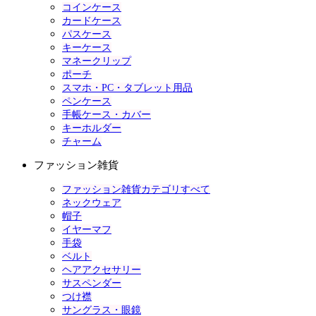
コインケース
カードケース
パスケース
キーケース
マネークリップ
ポーチ
スマホ・PC・タブレット用品
ペンケース
手帳ケース・カバー
キーホルダー
チャーム
ファッション雑貨
ファッション雑貨カテゴリすべて
ネックウェア
帽子
イヤーマフ
手袋
ベルト
ヘアアクセサリー
サスペンダー
つけ襟
サングラス・眼鏡