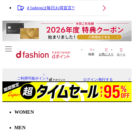
d fashionは毎日お得宣言!!
検索
お気に入り
カート
ご利用可能ポイント
ログイン/発行する
WOMEN
MEN