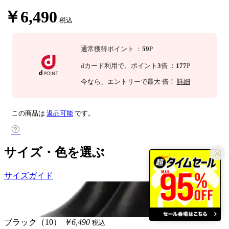
￥6,490
税込
通常獲得ポイント
：
59
P
dカード利用で、
ポイント
3
倍
：
177
P
今なら
、エントリーで最大
倍！
詳細
この商品は
返品可能
です。
サイズ・色を選ぶ
サイズガイド
ブラック（10）
￥6,490
税込