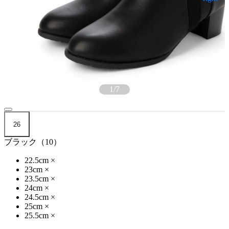
1
/
7
26
ブラック（10）
22.5cm
×
23cm
×
23.5cm
×
24cm
×
24.5cm
×
25cm
×
25.5cm
×