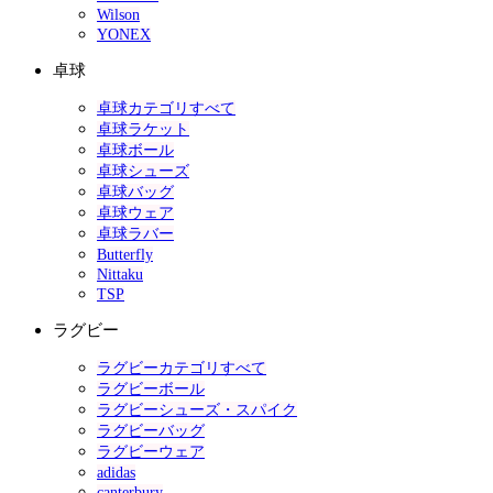
Wilson
YONEX
卓球
卓球カテゴリすべて
卓球ラケット
卓球ボール
卓球シューズ
卓球バッグ
卓球ウェア
卓球ラバー
Butterfly
Nittaku
TSP
ラグビー
ラグビーカテゴリすべて
ラグビーボール
ラグビーシューズ・スパイク
ラグビーバッグ
ラグビーウェア
adidas
canterbury