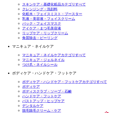
スキンケア・基礎化粧品カテゴリすべて
クレンジング・洗顔料
化粧水・フェイスミスト・ブースター
乳液・美容液・フェイスクリーム
パック・フェイスマスク
アイケア・まつ毛美容液
リップケア・リップクリーム
角質除去・ピーリング
マニキュア・ネイルケア
マニキュア・ネイルケアカテゴリすべて
マニキュア・ジェルネイル
つけ爪・ネイルシール
ボディケア・ハンドケア・フットケア
ボディケア・ハンドケア・フットケアカテゴリすべて
ボディケア
ボディスクラブ・ソープ・石鹸
ハンドケア・フットケア
バストアップ・ヒップケア
デンタルケア
脱毛除毛クリーム・ケア