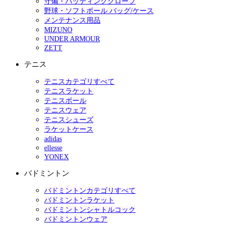
守備・バッティンググローブ
野球・ソフトボール バッグ/ケース
メンテナンス用品
MIZUNO
UNDER ARMOUR
ZETT
テニス
テニスカテゴリすべて
テニスラケット
テニスボール
テニスウェア
テニスシューズ
ラケットケース
adidas
ellesse
YONEX
バドミントン
バドミントンカテゴリすべて
バドミントンラケット
バドミントンシャトルコック
バドミントンウェア