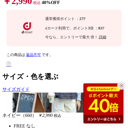
￥2,990
40%OFF
税込
通常獲得ポイント
：
27
P
dカード利用で、
ポイント
3
倍
：
81
P
今なら
、エントリーで最大
倍！
詳細
この商品は
返品不可
です。
サイズ・色を選ぶ
サイズガイド
ネイビー（660）
￥2,990
税込
FREE
なし