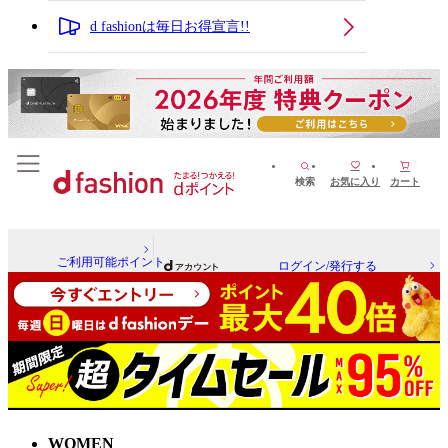
d fashionは毎日お得宣言!!
検索
お気に入り
カート
ご利用可能ポイント
ログイン/発行する
WOMEN