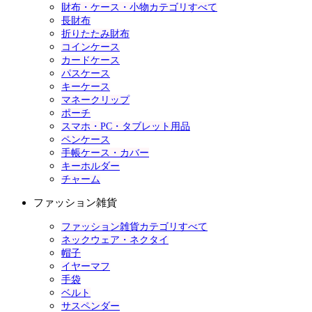
財布・ケース・小物カテゴリすべて
長財布
折りたたみ財布
コインケース
カードケース
パスケース
キーケース
マネークリップ
ポーチ
スマホ・PC・タブレット用品
ペンケース
手帳ケース・カバー
キーホルダー
チャーム
ファッション雑貨
ファッション雑貨カテゴリすべて
ネックウェア・ネクタイ
帽子
イヤーマフ
手袋
ベルト
サスペンダー