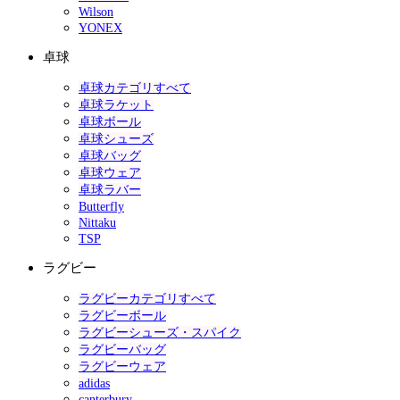
Wilson
YONEX
卓球
卓球カテゴリすべて
卓球ラケット
卓球ボール
卓球シューズ
卓球バッグ
卓球ウェア
卓球ラバー
Butterfly
Nittaku
TSP
ラグビー
ラグビーカテゴリすべて
ラグビーボール
ラグビーシューズ・スパイク
ラグビーバッグ
ラグビーウェア
adidas
canterbury