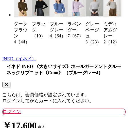
ダーク
ブラッ
ラベン
グレー
ミディ
ブルー
ブラウ
ク
ダー
ベージ
アムグ
グレー
ン
（10）
7（67）
ュ
レー
4（64）
4（44）
3（23）
2（12）
INED
（イネド）
イネド INED 《大きいサイズ》ホールガーメントクルー
ネックリブニット《Cuoo》 （ブルーグレー4）
こちらは、会員価格が設定されています。
ログインしてからカートに入れてください。
ログイン
￥17,600
税込