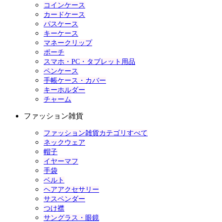
コインケース
カードケース
パスケース
キーケース
マネークリップ
ポーチ
スマホ・PC・タブレット用品
ペンケース
手帳ケース・カバー
キーホルダー
チャーム
ファッション雑貨
ファッション雑貨カテゴリすべて
ネックウェア
帽子
イヤーマフ
手袋
ベルト
ヘアアクセサリー
サスペンダー
つけ襟
サングラス・眼鏡