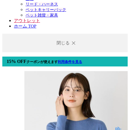
リード・ハーネス
ペットキャリーバック
ペット雑貨・家具
アウトレット
ホーム TOP
閉じる
15% OFF
クーポン
が使えます
利用条件を見る