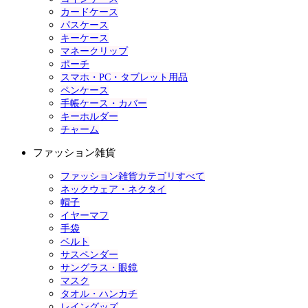
カードケース
パスケース
キーケース
マネークリップ
ポーチ
スマホ・PC・タブレット用品
ペンケース
手帳ケース・カバー
キーホルダー
チャーム
ファッション雑貨
ファッション雑貨カテゴリすべて
ネックウェア・ネクタイ
帽子
イヤーマフ
手袋
ベルト
サスペンダー
サングラス・眼鏡
マスク
タオル・ハンカチ
レイングッズ