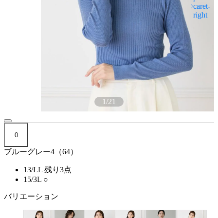
1
/
21
0
ブルーグレー4（64）
13/LL
残り3点
15/3L
○
バリエーション