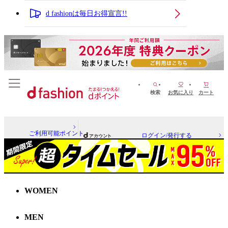
d fashionは毎日お得宣言!!
検索
お気に入り
カート
ご利用可能ポイント
ログイン/発行する
WOMEN
MEN