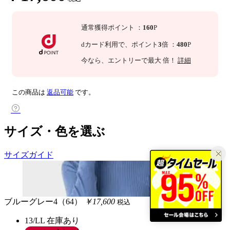
通常獲得ポイント
：
160
P
dカード利用で、
ポイント
3
倍
：
480
P
今なら
、エントリーで最大
倍！
詳細
この商品は
返品可能
です。
サイズ・色を選ぶ
サイズガイド
ブルーグレー4（64）
￥17,600
税込
13/LL
在庫あり