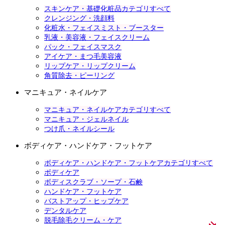
スキンケア・基礎化粧品カテゴリすべて
クレンジング・洗顔料
化粧水・フェイスミスト・ブースター
乳液・美容液・フェイスクリーム
パック・フェイスマスク
アイケア・まつ毛美容液
リップケア・リップクリーム
角質除去・ピーリング
マニキュア・ネイルケア
マニキュア・ネイルケアカテゴリすべて
マニキュア・ジェルネイル
つけ爪・ネイルシール
ボディケア・ハンドケア・フットケア
ボディケア・ハンドケア・フットケアカテゴリすべて
ボディケア
ボディスクラブ・ソープ・石鹸
ハンドケア・フットケア
バストアップ・ヒップケア
デンタルケア
脱毛除毛クリーム・ケア