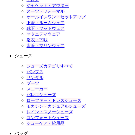
ジャケット・アウター
スーツ・フォーマル
オールインワン・セットアップ
下着・ルームウェア
靴下・フットウェア
マタニティウェア
浴衣・下駄
水着・マリンウェア
シューズ
シューズカテゴリすべて
パンプス
サンダル
ブーツ
スニーカー
バレエシューズ
ローファー・ドレスシューズ
モカシン・カジュアルシューズ
レイン・スノーシューズ
コンフォートシューズ
シューケア・靴用品
バッグ