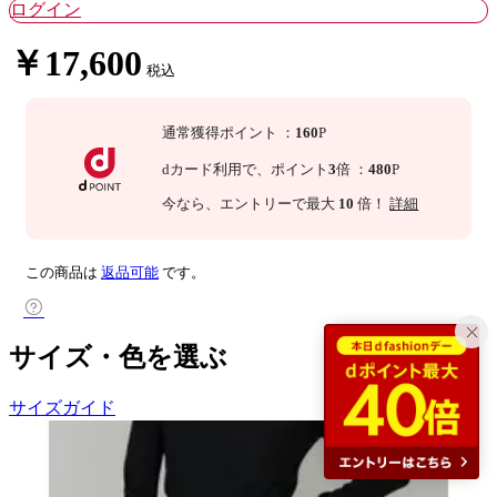
ログイン
￥17,600
税込
通常獲得ポイント
：
160
P
dカード利用で、
ポイント
3
倍
：
480
P
今なら
、エントリーで最大
10
倍！
詳細
この商品は
返品可能
です。
サイズ・色を選ぶ
サイズガイド