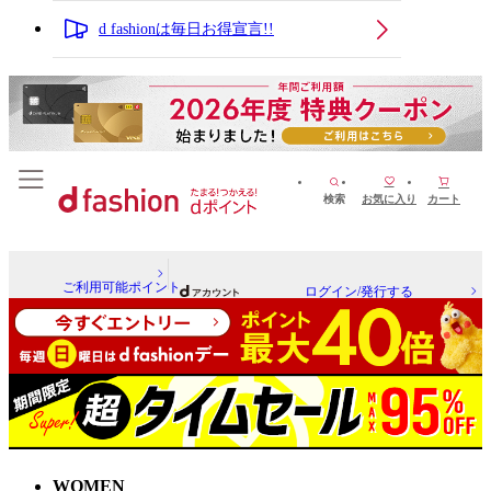
d fashionは毎日お得宣言!!
検索
お気に入り
カート
ご利用可能ポイント
ログイン/発行する
WOMEN