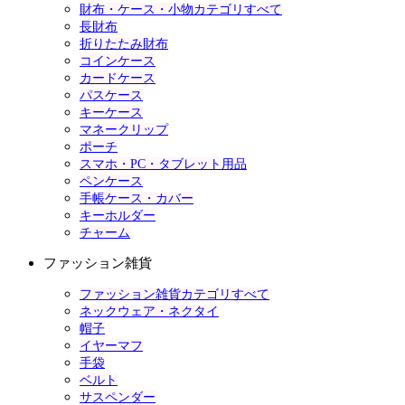
財布・ケース・小物カテゴリすべて
長財布
折りたたみ財布
コインケース
カードケース
パスケース
キーケース
マネークリップ
ポーチ
スマホ・PC・タブレット用品
ペンケース
手帳ケース・カバー
キーホルダー
チャーム
ファッション雑貨
ファッション雑貨カテゴリすべて
ネックウェア・ネクタイ
帽子
イヤーマフ
手袋
ベルト
サスペンダー