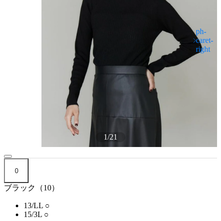
1
/
21
0
ブラック（10）
13/LL
○
15/3L
○