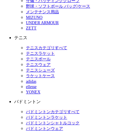
守備・バッティンググローブ
野球・ソフトボール バッグ/ケース
メンテナンス用品
MIZUNO
UNDER ARMOUR
ZETT
テニス
テニスカテゴリすべて
テニスラケット
テニスボール
テニスウェア
テニスシューズ
ラケットケース
adidas
ellesse
YONEX
バドミントン
バドミントンカテゴリすべて
バドミントンラケット
バドミントンシャトルコック
バドミントンウェア