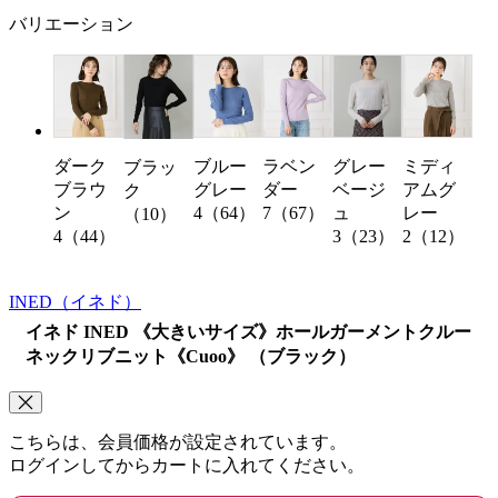
バリエーション
ダーク
ブルー
ラベン
グレー
ミディ
ブラッ
ブラウ
グレー
ダー
ベージ
アムグ
ク
ン
4（64）
7（67）
ュ
レー
（10）
4（44）
3（23）
2（12）
INED
（イネド）
イネド INED 《大きいサイズ》ホールガーメントクルー
ネックリブニット《Cuoo》 （ブラック）
こちらは、会員価格が設定されています。
ログインしてからカートに入れてください。