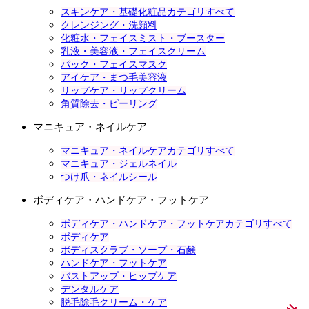
スキンケア・基礎化粧品カテゴリすべて
クレンジング・洗顔料
化粧水・フェイスミスト・ブースター
乳液・美容液・フェイスクリーム
パック・フェイスマスク
アイケア・まつ毛美容液
リップケア・リップクリーム
角質除去・ピーリング
マニキュア・ネイルケア
マニキュア・ネイルケアカテゴリすべて
マニキュア・ジェルネイル
つけ爪・ネイルシール
ボディケア・ハンドケア・フットケア
ボディケア・ハンドケア・フットケアカテゴリすべて
ボディケア
ボディスクラブ・ソープ・石鹸
ハンドケア・フットケア
バストアップ・ヒップケア
デンタルケア
脱毛除毛クリーム・ケア