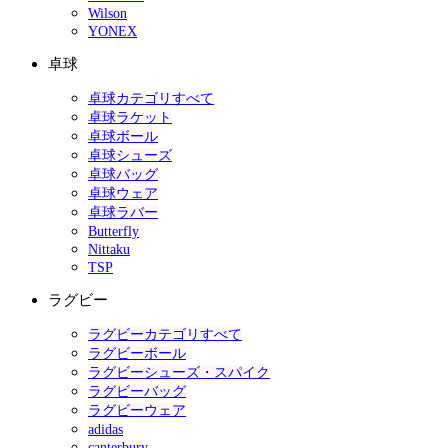
Wilson
YONEX
卓球
卓球カテゴリすべて
卓球ラケット
卓球ボール
卓球シューズ
卓球バッグ
卓球ウェア
卓球ラバー
Butterfly
Nittaku
TSP
ラグビー
ラグビーカテゴリすべて
ラグビーボール
ラグビーシューズ・スパイク
ラグビーバッグ
ラグビーウェア
adidas
canterbury