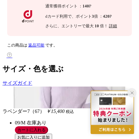
通常獲得ポイント
：
140
P
dカード利用で、
ポイント
3
倍
：
420
P
さらに
、エントリーで最大
10
倍！
詳細
この商品は
返品可能
です。
サイズ・色を選ぶ
サイズガイド
ラベンダー7（67）
￥15,400
税込
09/M
在庫あり
カートに入れる
お気に入りに追加