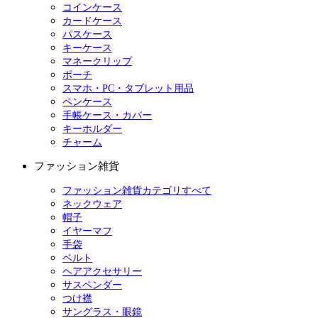
コインケース
カードケース
パスケース
キーケース
マネークリップ
ポーチ
スマホ・PC・タブレット用品
ペンケース
手帳ケース・カバー
キーホルダー
チャーム
ファッション雑貨
ファッション雑貨カテゴリすべて
ネックウェア
帽子
イヤーマフ
手袋
ベルト
ヘアアクセサリー
サスペンダー
つけ襟
サングラス・眼鏡