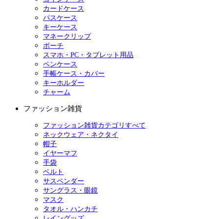
カードケース
パスケース
キーケース
マネークリップ
ポーチ
スマホ・PC・タブレット用品
ペンケース
手帳ケース・カバー
キーホルダー
チャーム
ファッション雑貨
ファッション雑貨カテゴリすべて
ネックウェア・ネクタイ
帽子
イヤーマフ
手袋
ベルト
サスペンダー
サングラス・眼鏡
マスク
タオル・ハンカチ
レイングッズ