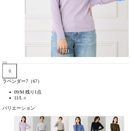
1
/
21
0
ラベンダー7（67）
09/M
残り1点
11/L
○
バリエーション