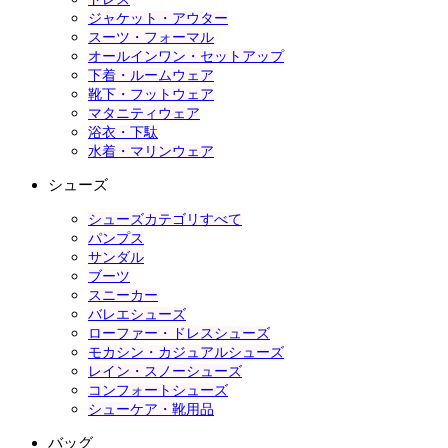
ジャケット・アウター
スーツ・フォーマル
オールインワン・セットアップ
下着・ルームウェア
靴下・フットウェア
マタニティウェア
浴衣・下駄
水着・マリンウェア
シューズ
シューズカテゴリすべて
パンプス
サンダル
ブーツ
スニーカー
バレエシューズ
ローファー・ドレスシューズ
モカシン・カジュアルシューズ
レイン・スノーシューズ
コンフォートシューズ
シューケア・靴用品
バッグ