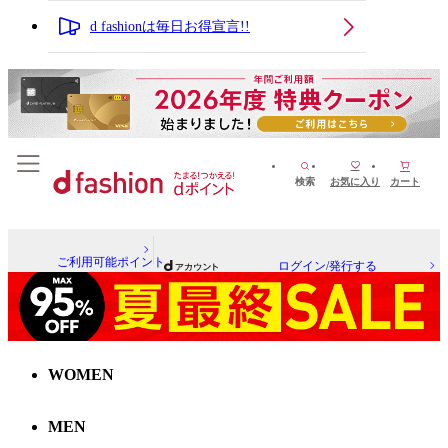
d fashionは毎日お得宣言!!
検索
お気に入り
カート
ご利用可能ポイント
ログイン/発行する
WOMEN
MEN