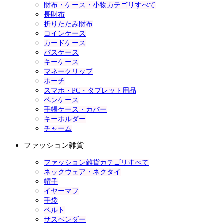
財布・ケース・小物カテゴリすべて
長財布
折りたたみ財布
コインケース
カードケース
パスケース
キーケース
マネークリップ
ポーチ
スマホ・PC・タブレット用品
ペンケース
手帳ケース・カバー
キーホルダー
チャーム
ファッション雑貨
ファッション雑貨カテゴリすべて
ネックウェア・ネクタイ
帽子
イヤーマフ
手袋
ベルト
サスペンダー