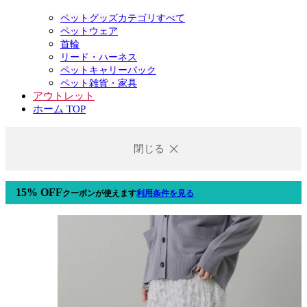
ペットグッズカテゴリすべて
ペットウェア
首輪
リード・ハーネス
ペットキャリーバック
ペット雑貨・家具
アウトレット
ホーム TOP
閉じる
15% OFF
クーポン
が使えます
利用条件を見る