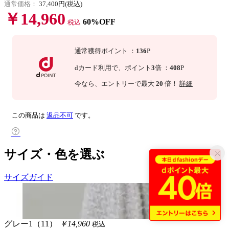
通常価格：
37,400円(税込)
￥14,960
60%OFF
税込
通常獲得ポイント
：
136
P
dカード利用で、
ポイント
3
倍
：
408
P
今なら
、エントリーで最大
20
倍！
詳細
この商品は
返品不可
です。
サイズ・色を選ぶ
サイズガイド
グレー1（11）
￥14,960
税込