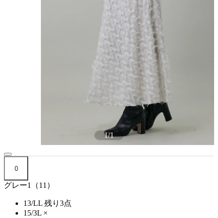
1
/
1
0
グレー1（11）
13/LL
残り3点
15/3L
×