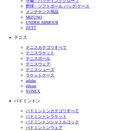
守備・バッティンググローブ
野球・ソフトボール バッグ/ケース
メンテナンス用品
MIZUNO
UNDER ARMOUR
ZETT
テニス
テニスカテゴリすべて
テニスラケット
テニスボール
テニスウェア
テニスシューズ
ラケットケース
adidas
ellesse
YONEX
バドミントン
バドミントンカテゴリすべて
バドミントンラケット
バドミントンシャトルコック
バドミントンウェア