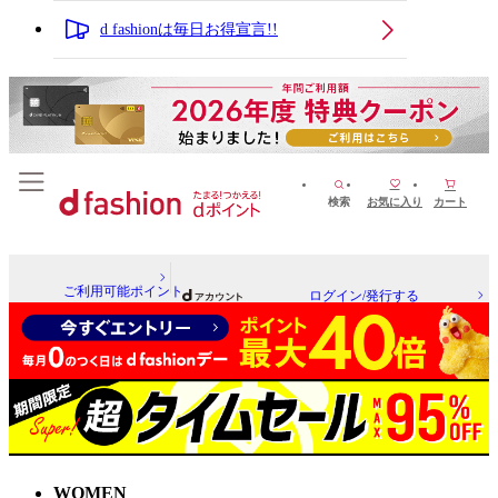
d fashionは毎日お得宣言!!
検索
お気に入り
カート
ご利用可能ポイント
ログイン/発行する
WOMEN