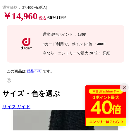
通常価格：
37,400円(税込)
￥14,960
60%OFF
税込
通常獲得ポイント
：
136
P
dカード利用で、
ポイント
3
倍
：
408
P
今なら
、エントリーで最大
20
倍！
詳細
この商品は
返品不可
です。
サイズ・色を選ぶ
サイズガイド