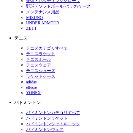
守備・バッティンググローブ
野球・ソフトボール バッグ/ケース
メンテナンス用品
MIZUNO
UNDER ARMOUR
ZETT
テニス
テニスカテゴリすべて
テニスラケット
テニスボール
テニスウェア
テニスシューズ
ラケットケース
adidas
ellesse
YONEX
バドミントン
バドミントンカテゴリすべて
バドミントンラケット
バドミントンシャトルコック
バドミントンウェア