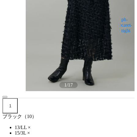
1
/
17
1
ブラック（10）
13/LL
×
15/3L
×