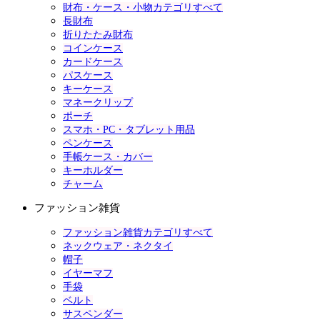
財布・ケース・小物カテゴリすべて
長財布
折りたたみ財布
コインケース
カードケース
パスケース
キーケース
マネークリップ
ポーチ
スマホ・PC・タブレット用品
ペンケース
手帳ケース・カバー
キーホルダー
チャーム
ファッション雑貨
ファッション雑貨カテゴリすべて
ネックウェア・ネクタイ
帽子
イヤーマフ
手袋
ベルト
サスペンダー