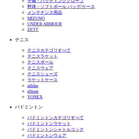
守備・バッティンググローブ
野球・ソフトボール バッグ/ケース
メンテナンス用品
MIZUNO
UNDER ARMOUR
ZETT
テニス
テニスカテゴリすべて
テニスラケット
テニスボール
テニスウェア
テニスシューズ
ラケットケース
adidas
ellesse
YONEX
バドミントン
バドミントンカテゴリすべて
バドミントンラケット
バドミントンシャトルコック
バドミントンウェア