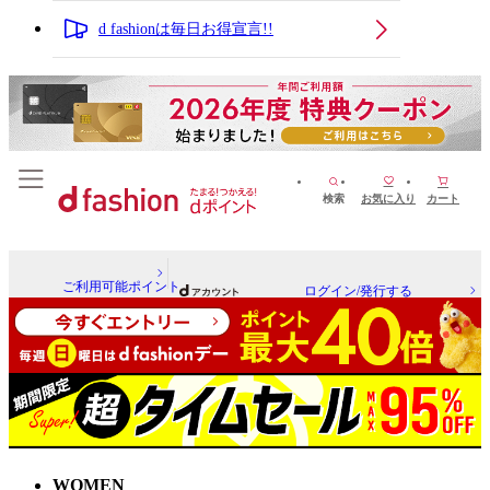
d fashionは毎日お得宣言!!
検索
お気に入り
カート
ご利用可能ポイント
ログイン/発行する
WOMEN