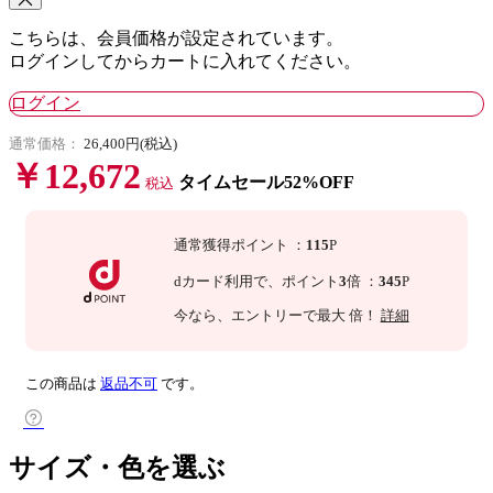
こちらは、会員価格が設定されています。
ログインしてからカートに入れてください。
ログイン
通常価格：
26,400円(税込)
￥12,672
タイムセール52%OFF
税込
通常獲得ポイント
：
115
P
dカード利用で、
ポイント
3
倍
：
345
P
今なら
、エントリーで最大
倍！
詳細
この商品は
返品不可
です。
サイズ・色を選ぶ