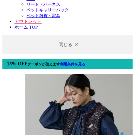
リード・ハーネス
ペットキャリーバック
ペット雑貨・家具
アウトレット
ホーム TOP
閉じる
15% OFF
クーポン
が使えます
利用条件を見る