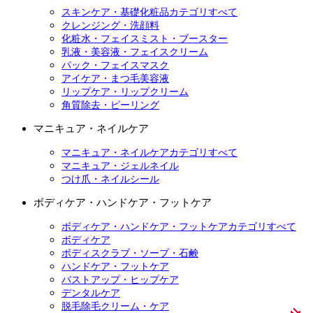
スキンケア・基礎化粧品カテゴリすべて
クレンジング・洗顔料
化粧水・フェイスミスト・ブースター
乳液・美容液・フェイスクリーム
パック・フェイスマスク
アイケア・まつ毛美容液
リップケア・リップクリーム
角質除去・ピーリング
マニキュア・ネイルケア
マニキュア・ネイルケアカテゴリすべて
マニキュア・ジェルネイル
つけ爪・ネイルシール
ボディケア・ハンドケア・フットケア
ボディケア・ハンドケア・フットケアカテゴリすべて
ボディケア
ボディスクラブ・ソープ・石鹸
ハンドケア・フットケア
バストアップ・ヒップケア
デンタルケア
脱毛除毛クリーム・ケア