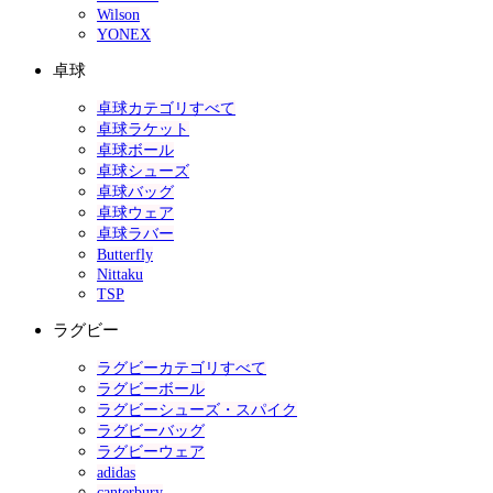
Wilson
YONEX
卓球
卓球カテゴリすべて
卓球ラケット
卓球ボール
卓球シューズ
卓球バッグ
卓球ウェア
卓球ラバー
Butterfly
Nittaku
TSP
ラグビー
ラグビーカテゴリすべて
ラグビーボール
ラグビーシューズ・スパイク
ラグビーバッグ
ラグビーウェア
adidas
canterbury