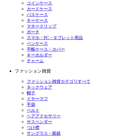
コインケース
カードケース
パスケース
キーケース
マネークリップ
ポーチ
スマホ・PC・タブレット用品
ペンケース
手帳ケース・カバー
キーホルダー
チャーム
ファッション雑貨
ファッション雑貨カテゴリすべて
ネックウェア
帽子
イヤーマフ
手袋
ベルト
ヘアアクセサリー
サスペンダー
つけ襟
サングラス・眼鏡