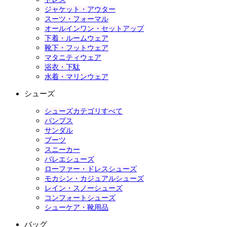
ジャケット・アウター
スーツ・フォーマル
オールインワン・セットアップ
下着・ルームウェア
靴下・フットウェア
マタニティウェア
浴衣・下駄
水着・マリンウェア
シューズ
シューズカテゴリすべて
パンプス
サンダル
ブーツ
スニーカー
バレエシューズ
ローファー・ドレスシューズ
モカシン・カジュアルシューズ
レイン・スノーシューズ
コンフォートシューズ
シューケア・靴用品
バッグ