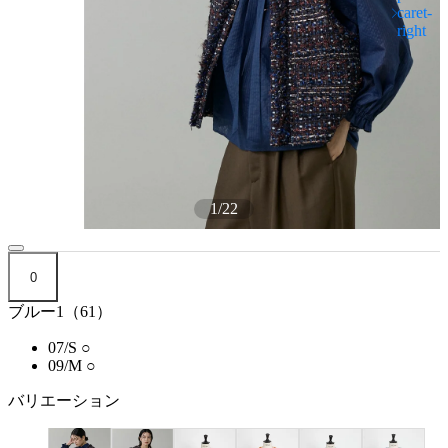
1
/
22
0
ブルー1（61）
07/S
○
09/M
○
バリエーション