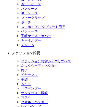
カードケース
パスケース
キーケース
マネークリップ
ポーチ
スマホ・PC・タブレット用品
ペンケース
手帳ケース・カバー
キーホルダー
チャーム
ファッション雑貨
ファッション雑貨カテゴリすべて
ネックウェア・ネクタイ
帽子
イヤーマフ
手袋
ベルト
サスペンダー
サングラス・眼鏡
マスク
タオル・ハンカチ
レイングッズ