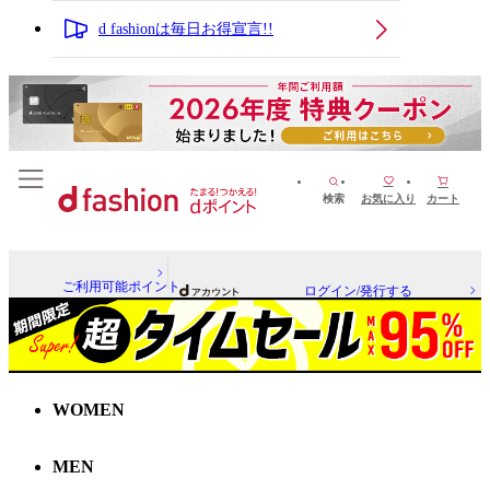
d fashionは毎日お得宣言!!
検索
お気に入り
カート
ご利用可能ポイント
ログイン/発行する
WOMEN
MEN