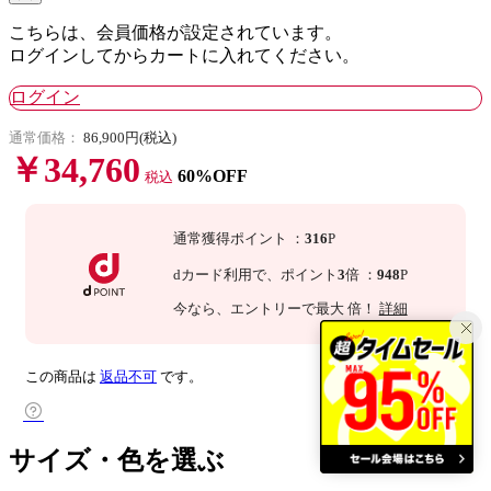
こちらは、会員価格が設定されています。
ログインしてからカートに入れてください。
ログイン
通常価格：
86,900円(税込)
￥34,760
60%OFF
税込
通常獲得ポイント
：
316
P
dカード利用で、
ポイント
3
倍
：
948
P
今なら
、エントリーで最大
倍！
詳細
この商品は
返品不可
です。
サイズ・色を選ぶ