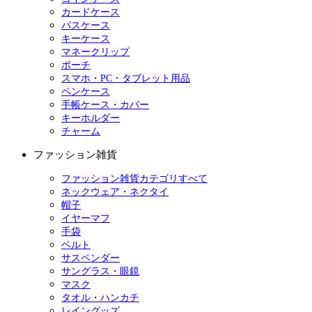
カードケース
パスケース
キーケース
マネークリップ
ポーチ
スマホ・PC・タブレット用品
ペンケース
手帳ケース・カバー
キーホルダー
チャーム
ファッション雑貨
ファッション雑貨カテゴリすべて
ネックウェア・ネクタイ
帽子
イヤーマフ
手袋
ベルト
サスペンダー
サングラス・眼鏡
マスク
タオル・ハンカチ
レイングッズ