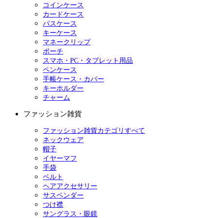
コインケース
カードケース
パスケース
キーケース
マネークリップ
ポーチ
スマホ・PC・タブレット用品
ペンケース
手帳ケース・カバー
キーホルダー
チャーム
ファッション雑貨
ファッション雑貨カテゴリすべて
ネックウェア
帽子
イヤーマフ
手袋
ベルト
ヘアアクセサリー
サスペンダー
つけ襟
サングラス・眼鏡