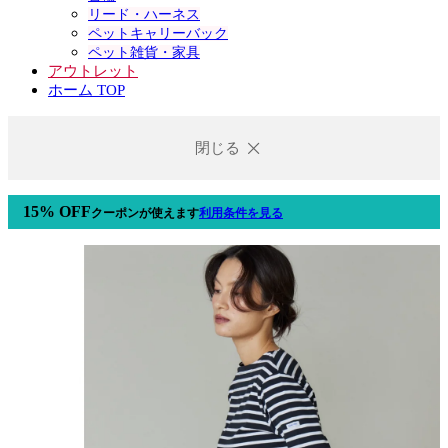
リード・ハーネス
ペットキャリーバック
ペット雑貨・家具
アウトレット
ホーム TOP
閉じる
15% OFF
クーポン
が使えます
利用条件を見る