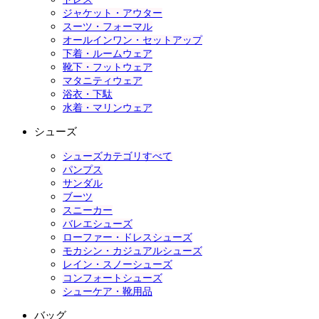
ジャケット・アウター
スーツ・フォーマル
オールインワン・セットアップ
下着・ルームウェア
靴下・フットウェア
マタニティウェア
浴衣・下駄
水着・マリンウェア
シューズ
シューズカテゴリすべて
パンプス
サンダル
ブーツ
スニーカー
バレエシューズ
ローファー・ドレスシューズ
モカシン・カジュアルシューズ
レイン・スノーシューズ
コンフォートシューズ
シューケア・靴用品
バッグ