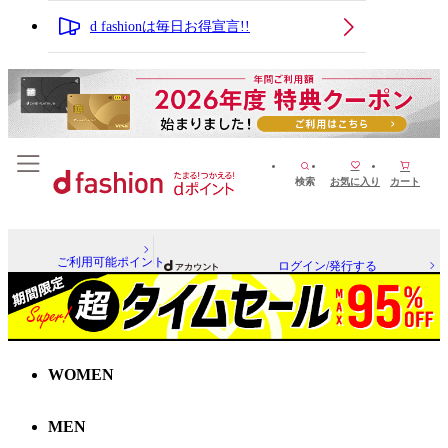
d fashionは毎日お得宣言!!
検索
お気に入り
カート
ご利用可能ポイント
ログイン/発行する
WOMEN
MEN