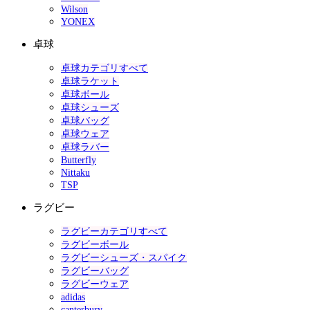
Wilson
YONEX
卓球
卓球カテゴリすべて
卓球ラケット
卓球ボール
卓球シューズ
卓球バッグ
卓球ウェア
卓球ラバー
Butterfly
Nittaku
TSP
ラグビー
ラグビーカテゴリすべて
ラグビーボール
ラグビーシューズ・スパイク
ラグビーバッグ
ラグビーウェア
adidas
canterbury