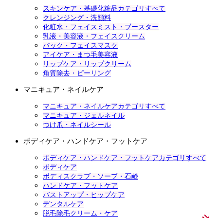
スキンケア・基礎化粧品カテゴリすべて
クレンジング・洗顔料
化粧水・フェイスミスト・ブースター
乳液・美容液・フェイスクリーム
パック・フェイスマスク
アイケア・まつ毛美容液
リップケア・リップクリーム
角質除去・ピーリング
マニキュア・ネイルケア
マニキュア・ネイルケアカテゴリすべて
マニキュア・ジェルネイル
つけ爪・ネイルシール
ボディケア・ハンドケア・フットケア
ボディケア・ハンドケア・フットケアカテゴリすべて
ボディケア
ボディスクラブ・ソープ・石鹸
ハンドケア・フットケア
バストアップ・ヒップケア
デンタルケア
脱毛除毛クリーム・ケア