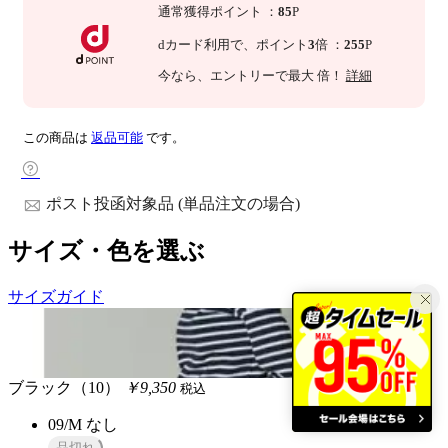
通常獲得ポイント
：
85
P
dカード利用で、
ポイント
3
倍
：
255
P
今なら
、エントリーで最大
倍！
詳細
この商品は
返品可能
です。
ポスト投函対象品 (単品注文の場合)
サイズ・色を選ぶ
サイズガイド
ブラック（10）
￥9,350
税込
09/M
なし
品切れ