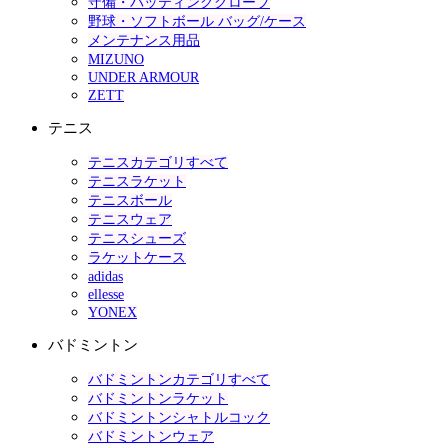
守備・バッティンググローブ
野球・ソフトボール バッグ/ケース
メンテナンス用品
MIZUNO
UNDER ARMOUR
ZETT
テニス
テニスカテゴリすべて
テニスラケット
テニスボール
テニスウェア
テニスシューズ
ラケットケース
adidas
ellesse
YONEX
バドミントン
バドミントンカテゴリすべて
バドミントンラケット
バドミントンシャトルコック
バドミントンウェア