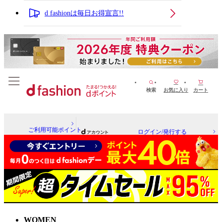
d fashionは毎日お得宣言!!
検索
お気に入り
カート
ご利用可能ポイント
ログイン/発行する
WOMEN