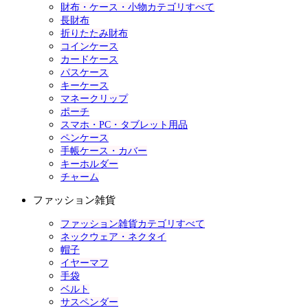
財布・ケース・小物カテゴリすべて
長財布
折りたたみ財布
コインケース
カードケース
パスケース
キーケース
マネークリップ
ポーチ
スマホ・PC・タブレット用品
ペンケース
手帳ケース・カバー
キーホルダー
チャーム
ファッション雑貨
ファッション雑貨カテゴリすべて
ネックウェア・ネクタイ
帽子
イヤーマフ
手袋
ベルト
サスペンダー