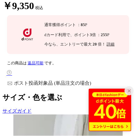
￥9,350
税込
通常獲得ポイント
：
85
P
dカード利用で、
ポイント
3
倍
：
255
P
今なら
、エントリーで最大
20
倍！
詳細
この商品は
返品可能
です。
ポスト投函対象品 (単品注文の場合)
サイズ・色を選ぶ
サイズガイド