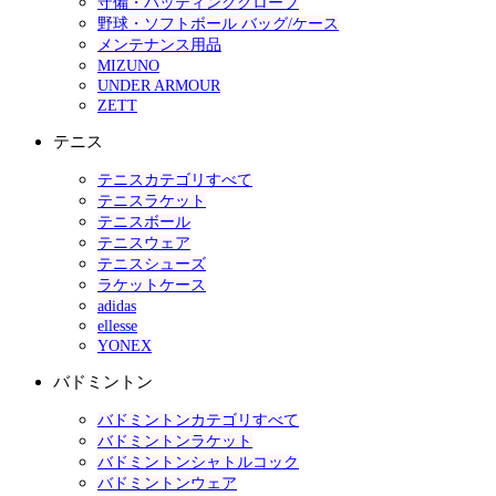
守備・バッティンググローブ
野球・ソフトボール バッグ/ケース
メンテナンス用品
MIZUNO
UNDER ARMOUR
ZETT
テニス
テニスカテゴリすべて
テニスラケット
テニスボール
テニスウェア
テニスシューズ
ラケットケース
adidas
ellesse
YONEX
バドミントン
バドミントンカテゴリすべて
バドミントンラケット
バドミントンシャトルコック
バドミントンウェア