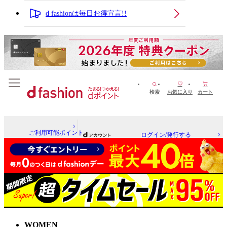
d fashionは毎日お得宣言!!
検索
お気に入り
カート
ご利用可能ポイント
ログイン/発行する
WOMEN