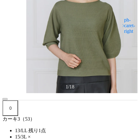
1
/
18
0
カーキ3（53）
13/LL
残り1点
15/3L
×