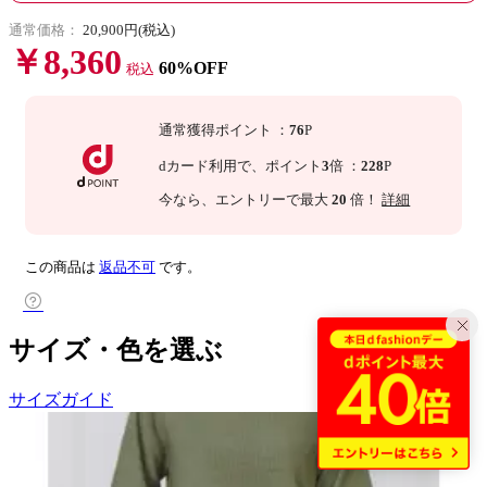
通常価格：
20,900円(税込)
￥8,360
60%OFF
税込
通常獲得ポイント
：
76
P
dカード利用で、
ポイント
3
倍
：
228
P
今なら
、エントリーで最大
20
倍！
詳細
この商品は
返品不可
です。
サイズ・色を選ぶ
サイズガイド