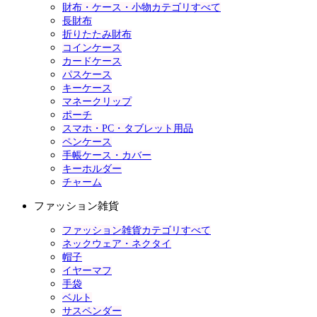
財布・ケース・小物カテゴリすべて
長財布
折りたたみ財布
コインケース
カードケース
パスケース
キーケース
マネークリップ
ポーチ
スマホ・PC・タブレット用品
ペンケース
手帳ケース・カバー
キーホルダー
チャーム
ファッション雑貨
ファッション雑貨カテゴリすべて
ネックウェア・ネクタイ
帽子
イヤーマフ
手袋
ベルト
サスペンダー