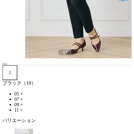
1
/
65
2
ブラック（10）
05
×
07
×
09
×
11
×
バリエーション