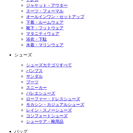
ジャケット・アウター
スーツ・フォーマル
オールインワン・セットアップ
下着・ルームウェア
靴下・フットウェア
マタニティウェア
浴衣・下駄
水着・マリンウェア
シューズ
シューズカテゴリすべて
パンプス
サンダル
ブーツ
スニーカー
バレエシューズ
ローファー・ドレスシューズ
モカシン・カジュアルシューズ
レイン・スノーシューズ
コンフォートシューズ
シューケア・靴用品
バッグ