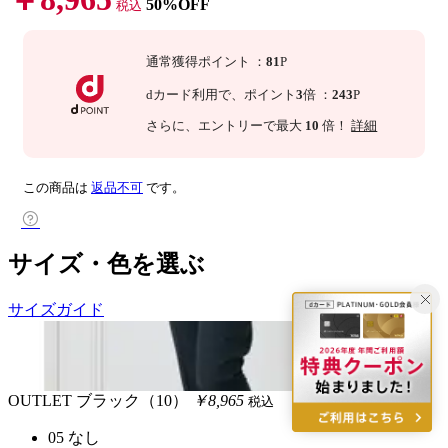
50%OFF
税込
通常獲得ポイント
：
81
P
dカード利用で、
ポイント
3
倍
：
243
P
さらに
、エントリーで最大
10
倍！
詳細
この商品は
返品不可
です。
サイズ・色を選ぶ
サイズガイド
OUTLET
ブラック（10）
￥8,965
税込
05
なし