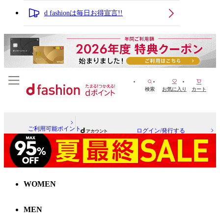
d fashionは毎日お得宣言!!
検索
お気に入り
カート
ご利用可能ポイント
ログイン/発行する
WOMEN
MEN