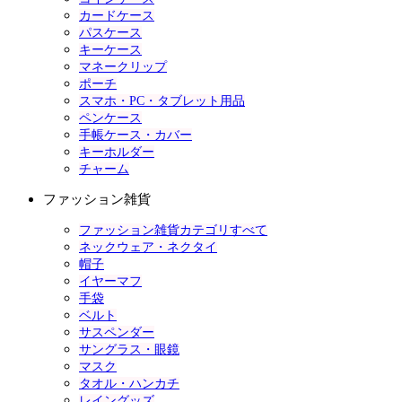
カードケース
パスケース
キーケース
マネークリップ
ポーチ
スマホ・PC・タブレット用品
ペンケース
手帳ケース・カバー
キーホルダー
チャーム
ファッション雑貨
ファッション雑貨カテゴリすべて
ネックウェア・ネクタイ
帽子
イヤーマフ
手袋
ベルト
サスペンダー
サングラス・眼鏡
マスク
タオル・ハンカチ
レイングッズ