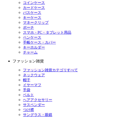
コインケース
カードケース
パスケース
キーケース
マネークリップ
ポーチ
スマホ・PC・タブレット用品
ペンケース
手帳ケース・カバー
キーホルダー
チャーム
ファッション雑貨
ファッション雑貨カテゴリすべて
ネックウェア
帽子
イヤーマフ
手袋
ベルト
ヘアアクセサリー
サスペンダー
つけ襟
サングラス・眼鏡