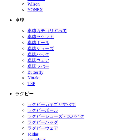
Wilson
YONEX
卓球
卓球カテゴリすべて
卓球ラケット
卓球ボール
卓球シューズ
卓球バッグ
卓球ウェア
卓球ラバー
Butterfly
Nittaku
TSP
ラグビー
ラグビーカテゴリすべて
ラグビーボール
ラグビーシューズ・スパイク
ラグビーバッグ
ラグビーウェア
adidas
canterbury