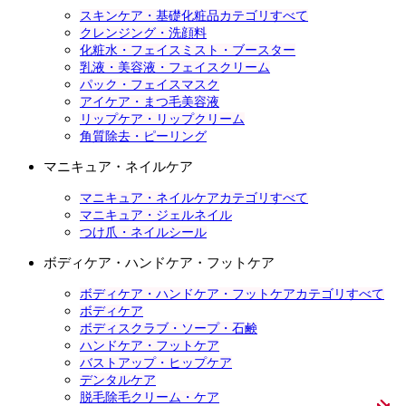
スキンケア・基礎化粧品カテゴリすべて
クレンジング・洗顔料
化粧水・フェイスミスト・ブースター
乳液・美容液・フェイスクリーム
パック・フェイスマスク
アイケア・まつ毛美容液
リップケア・リップクリーム
角質除去・ピーリング
マニキュア・ネイルケア
マニキュア・ネイルケアカテゴリすべて
マニキュア・ジェルネイル
つけ爪・ネイルシール
ボディケア・ハンドケア・フットケア
ボディケア・ハンドケア・フットケアカテゴリすべて
ボディケア
ボディスクラブ・ソープ・石鹸
ハンドケア・フットケア
バストアップ・ヒップケア
デンタルケア
脱毛除毛クリーム・ケア