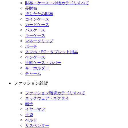
財布・ケース・小物カテゴリすべて
長財布
折りたたみ財布
コインケース
カードケース
パスケース
キーケース
マネークリップ
ポーチ
スマホ・PC・タブレット用品
ペンケース
手帳ケース・カバー
キーホルダー
チャーム
ファッション雑貨
ファッション雑貨カテゴリすべて
ネックウェア・ネクタイ
帽子
イヤーマフ
手袋
ベルト
サスペンダー