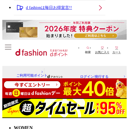
d fashionは毎日お得宣言!!
検索
お気に入り
カート
ご利用可能ポイント
ログイン/発行する
WOMEN