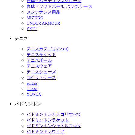
守備・バッティンググローブ
野球・ソフトボール バッグ/ケース
メンテナンス用品
MIZUNO
UNDER ARMOUR
ZETT
テニス
テニスカテゴリすべて
テニスラケット
テニスボール
テニスウェア
テニスシューズ
ラケットケース
adidas
ellesse
YONEX
バドミントン
バドミントンカテゴリすべて
バドミントンラケット
バドミントンシャトルコック
バドミントンウェア