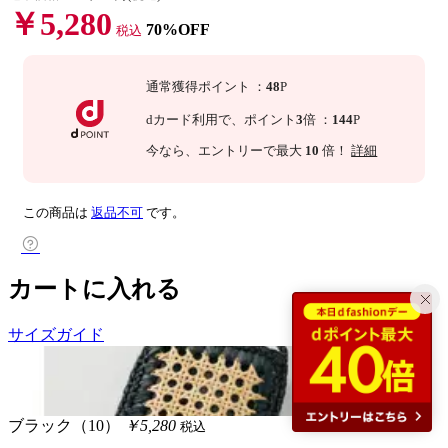
￥5,280
70%OFF
税込
通常獲得ポイント
：
48
P
dカード利用で、
ポイント
3
倍
：
144
P
今なら
、エントリーで最大
10
倍！
詳細
この商品は
返品不可
です。
カートに入れる
サイズガイド
ブラック（10）
￥5,280
税込