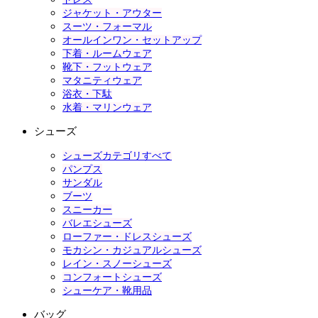
ジャケット・アウター
スーツ・フォーマル
オールインワン・セットアップ
下着・ルームウェア
靴下・フットウェア
マタニティウェア
浴衣・下駄
水着・マリンウェア
シューズ
シューズカテゴリすべて
パンプス
サンダル
ブーツ
スニーカー
バレエシューズ
ローファー・ドレスシューズ
モカシン・カジュアルシューズ
レイン・スノーシューズ
コンフォートシューズ
シューケア・靴用品
バッグ