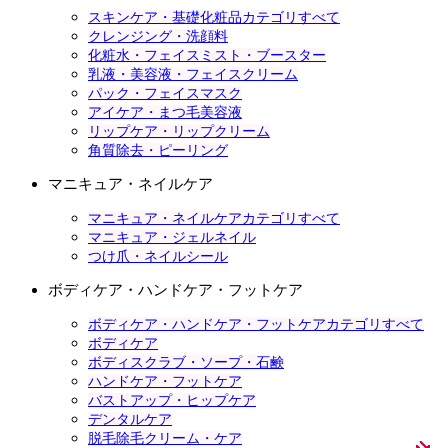
スキンケア・基礎化粧品カテゴリすべて
クレンジング・洗顔料
化粧水・フェイスミスト・ブースター
乳液・美容液・フェイスクリーム
パック・フェイスマスク
アイケア・まつ毛美容液
リップケア・リップクリーム
角質除去・ピーリング
マニキュア・ネイルケア
マニキュア・ネイルケアカテゴリすべて
マニキュア・ジェルネイル
つけ爪・ネイルシール
ボディケア・ハンドケア・フットケア
ボディケア・ハンドケア・フットケアカテゴリすべて
ボディケア
ボディスクラブ・ソープ・石鹸
ハンドケア・フットケア
バストアップ・ヒップケア
デンタルケア
脱毛除毛クリーム・ケア