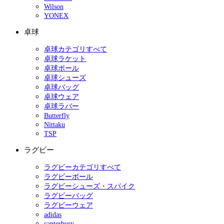
Wilson
YONEX
卓球
卓球カテゴリすべて
卓球ラケット
卓球ボール
卓球シューズ
卓球バッグ
卓球ウェア
卓球ラバー
Butterfly
Nittaku
TSP
ラグビー
ラグビーカテゴリすべて
ラグビーボール
ラグビーシューズ・スパイク
ラグビーバッグ
ラグビーウェア
adidas
canterbury