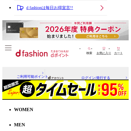
d fashionは毎日お得宣言!!
検索
お気に入り
カート
ご利用可能ポイント
ログイン/発行する
WOMEN
MEN