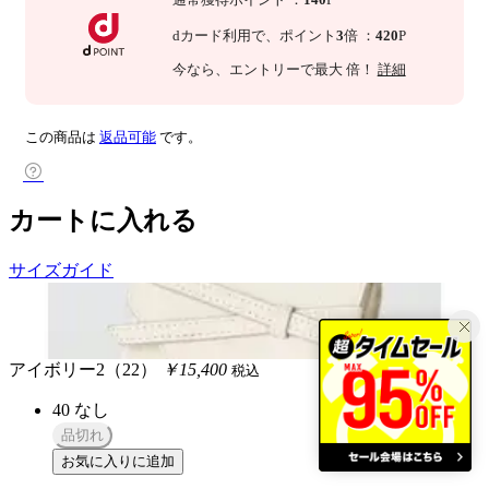
dカード利用で、
ポイント
3
倍
：
420
P
今なら
、エントリーで最大
倍！
詳細
この商品は
返品可能
です。
カートに入れる
サイズガイド
アイボリー2（22）
￥15,400
税込
40
なし
品切れ
お気に入りに追加