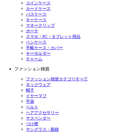
コインケース
カードケース
パスケース
キーケース
マネークリップ
ポーチ
スマホ・PC・タブレット用品
ペンケース
手帳ケース・カバー
キーホルダー
チャーム
ファッション雑貨
ファッション雑貨カテゴリすべて
ネックウェア
帽子
イヤーマフ
手袋
ベルト
ヘアアクセサリー
サスペンダー
つけ襟
サングラス・眼鏡