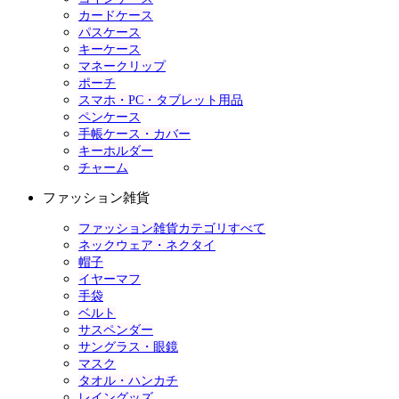
カードケース
パスケース
キーケース
マネークリップ
ポーチ
スマホ・PC・タブレット用品
ペンケース
手帳ケース・カバー
キーホルダー
チャーム
ファッション雑貨
ファッション雑貨カテゴリすべて
ネックウェア・ネクタイ
帽子
イヤーマフ
手袋
ベルト
サスペンダー
サングラス・眼鏡
マスク
タオル・ハンカチ
レイングッズ