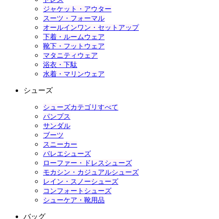
ジャケット・アウター
スーツ・フォーマル
オールインワン・セットアップ
下着・ルームウェア
靴下・フットウェア
マタニティウェア
浴衣・下駄
水着・マリンウェア
シューズ
シューズカテゴリすべて
パンプス
サンダル
ブーツ
スニーカー
バレエシューズ
ローファー・ドレスシューズ
モカシン・カジュアルシューズ
レイン・スノーシューズ
コンフォートシューズ
シューケア・靴用品
バッグ