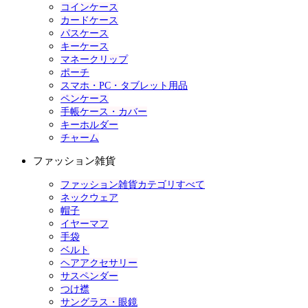
コインケース
カードケース
パスケース
キーケース
マネークリップ
ポーチ
スマホ・PC・タブレット用品
ペンケース
手帳ケース・カバー
キーホルダー
チャーム
ファッション雑貨
ファッション雑貨カテゴリすべて
ネックウェア
帽子
イヤーマフ
手袋
ベルト
ヘアアクセサリー
サスペンダー
つけ襟
サングラス・眼鏡