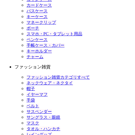
カードケース
パスケース
キーケース
マネークリップ
ポーチ
スマホ・PC・タブレット用品
ペンケース
手帳ケース・カバー
キーホルダー
チャーム
ファッション雑貨
ファッション雑貨カテゴリすべて
ネックウェア・ネクタイ
帽子
イヤーマフ
手袋
ベルト
サスペンダー
サングラス・眼鏡
マスク
タオル・ハンカチ
レイングッズ