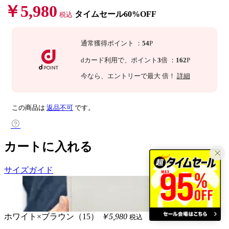
￥5,980
タイムセール60%OFF
税込
通常獲得ポイント
：
54
P
dカード利用で、
ポイント
3
倍
：
162
P
今なら
、エントリーで最大
倍！
詳細
この商品は
返品不可
です。
カートに入れる
サイズガイド
ホワイト×ブラウン（15）
￥5,980
税込