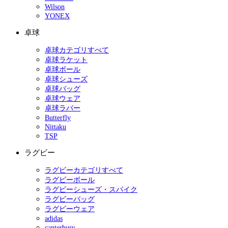
Wilson
YONEX
卓球
卓球カテゴリすべて
卓球ラケット
卓球ボール
卓球シューズ
卓球バッグ
卓球ウェア
卓球ラバー
Butterfly
Nittaku
TSP
ラグビー
ラグビーカテゴリすべて
ラグビーボール
ラグビーシューズ・スパイク
ラグビーバッグ
ラグビーウェア
adidas
canterbury