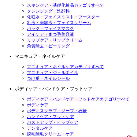
スキンケア・基礎化粧品カテゴリすべて
クレンジング・洗顔料
化粧水・フェイスミスト・ブースター
乳液・美容液・フェイスクリーム
パック・フェイスマスク
アイケア・まつ毛美容液
リップケア・リップクリーム
角質除去・ピーリング
マニキュア・ネイルケア
マニキュア・ネイルケアカテゴリすべて
マニキュア・ジェルネイル
つけ爪・ネイルシール
ボディケア・ハンドケア・フットケア
ボディケア・ハンドケア・フットケアカテゴリすべて
ボディケア
ボディスクラブ・ソープ・石鹸
ハンドケア・フットケア
バストアップ・ヒップケア
デンタルケア
脱毛除毛クリーム・ケア