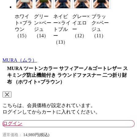
ホワイ
グリー
ネイビ
グレー×
ブラッ
ト×ブラ
ン×ベー
ー×ライ
イエロ
ク×ベー
ウン
ジュ
トブル
ー
ジュ
（15）
（14）
ー
（12）
（11）
（13）
MURA
（ムラ）
MURA ツートンカラー サフィアーノ&ゴートレザー ス
キミング防止機能付き ラウンドファスナー 二つ折り財
布 （ホワイト×ブラウン）
こちらは、会員価格が設定されています。
ログインしてからカートに入れてください。
ログイン
通常価格：
14,980円(税込)