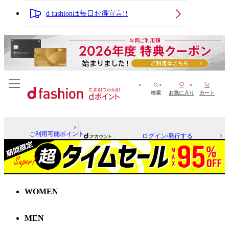
d fashionは毎日お得宣言!!
検索
お気に入り
カート
ご利用可能ポイント
ログイン/発行する
WOMEN
MEN