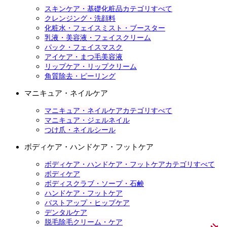
スキンケア・基礎化粧品カテゴリすべて
クレンジング・洗顔料
化粧水・フェイスミスト・ブースター
乳液・美容液・フェイスクリーム
パック・フェイスマスク
アイケア・まつ毛美容液
リップケア・リップクリーム
角質除去・ピーリング
マニキュア・ネイルケア
マニキュア・ネイルケアカテゴリすべて
マニキュア・ジェルネイル
つけ爪・ネイルシール
ボディケア・ハンドケア・フットケア
ボディケア・ハンドケア・フットケアカテゴリすべて
ボディケア
ボディスクラブ・ソープ・石鹸
ハンドケア・フットケア
バストアップ・ヒップケア
デンタルケア
脱毛除毛クリーム・ケア