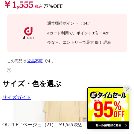
￥1,555
77%OFF
税込
通常獲得ポイント
：
14
P
dカード利用で、
ポイント
3
倍
：
42
P
今なら
、エントリーで最大
倍！
詳細
この商品は
返品不可
です。
サイズ・色を選ぶ
サイズガイド
OUTLET
ベージュ（21）
￥1,555
税込