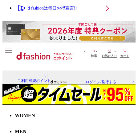
d fashionは毎日お得宣言!!
検索
お気に入り
カート
ご利用可能ポイント
ログイン/発行する
WOMEN
MEN