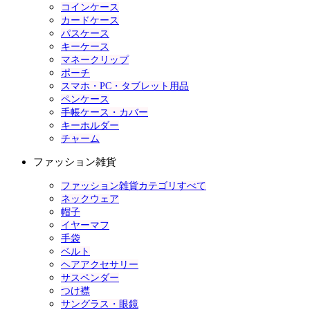
コインケース
カードケース
パスケース
キーケース
マネークリップ
ポーチ
スマホ・PC・タブレット用品
ペンケース
手帳ケース・カバー
キーホルダー
チャーム
ファッション雑貨
ファッション雑貨カテゴリすべて
ネックウェア
帽子
イヤーマフ
手袋
ベルト
ヘアアクセサリー
サスペンダー
つけ襟
サングラス・眼鏡