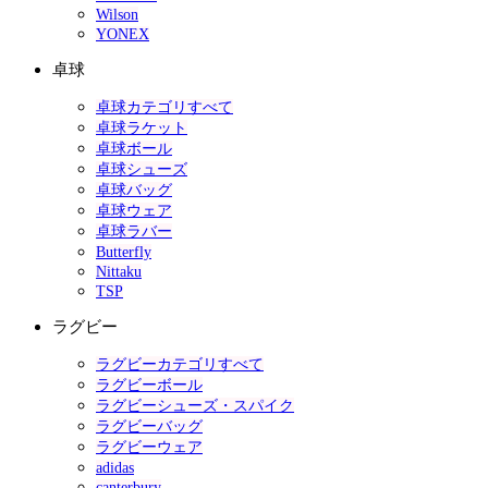
Wilson
YONEX
卓球
卓球カテゴリすべて
卓球ラケット
卓球ボール
卓球シューズ
卓球バッグ
卓球ウェア
卓球ラバー
Butterfly
Nittaku
TSP
ラグビー
ラグビーカテゴリすべて
ラグビーボール
ラグビーシューズ・スパイク
ラグビーバッグ
ラグビーウェア
adidas
canterbury