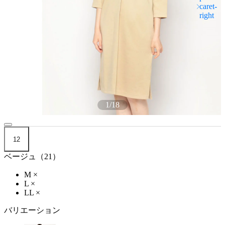
1
/
18
12
ベージュ（21）
M
×
L
×
LL
×
バリエーション