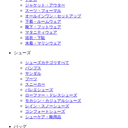
ジャケット・アウター
スーツ・フォーマル
オールインワン・セットアップ
下着・ルームウェア
靴下・フットウェア
マタニティウェア
浴衣・下駄
水着・マリンウェア
シューズ
シューズカテゴリすべて
パンプス
サンダル
ブーツ
スニーカー
バレエシューズ
ローファー・ドレスシューズ
モカシン・カジュアルシューズ
レイン・スノーシューズ
コンフォートシューズ
シューケア・靴用品
バッグ