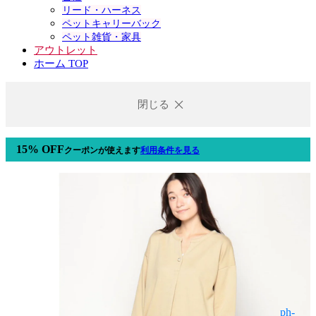
リード・ハーネス
ペットキャリーバック
ペット雑貨・家具
アウトレット
ホーム TOP
閉じる
15% OFF
クーポン
が使えます
利用条件を見る