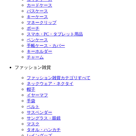
カードケース
パスケース
キーケース
マネークリップ
ポーチ
スマホ・PC・タブレット用品
ペンケース
手帳ケース・カバー
キーホルダー
チャーム
ファッション雑貨
ファッション雑貨カテゴリすべて
ネックウェア・ネクタイ
帽子
イヤーマフ
手袋
ベルト
サスペンダー
サングラス・眼鏡
マスク
タオル・ハンカチ
レイングッズ