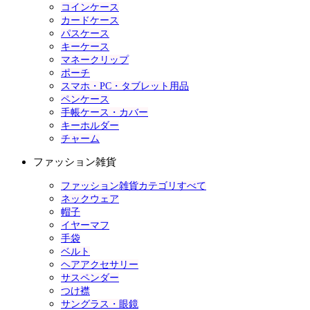
コインケース
カードケース
パスケース
キーケース
マネークリップ
ポーチ
スマホ・PC・タブレット用品
ペンケース
手帳ケース・カバー
キーホルダー
チャーム
ファッション雑貨
ファッション雑貨カテゴリすべて
ネックウェア
帽子
イヤーマフ
手袋
ベルト
ヘアアクセサリー
サスペンダー
つけ襟
サングラス・眼鏡