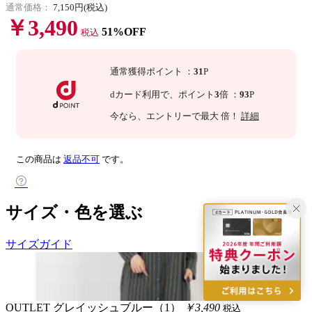
通常価格：
7,150円(税込)
￥3,490
51%OFF
税込
通常獲得ポイント
：
31
P
dカード利用で、
ポイント
3
倍
：
93
P
今なら
、エントリーで最大
倍！
詳細
この商品は
返品不可
です。
サイズ・色を選ぶ
サイズガイド
OUTLET
グレイッシュブルー（1）
￥3,490
税込