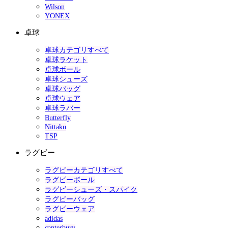
Wilson
YONEX
卓球
卓球カテゴリすべて
卓球ラケット
卓球ボール
卓球シューズ
卓球バッグ
卓球ウェア
卓球ラバー
Butterfly
Nittaku
TSP
ラグビー
ラグビーカテゴリすべて
ラグビーボール
ラグビーシューズ・スパイク
ラグビーバッグ
ラグビーウェア
adidas
canterbury