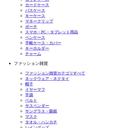
カードケース
パスケース
キーケース
マネークリップ
ポーチ
スマホ・PC・タブレット用品
ペンケース
手帳ケース・カバー
キーホルダー
チャーム
ファッション雑貨
ファッション雑貨カテゴリすべて
ネックウェア・ネクタイ
帽子
イヤーマフ
手袋
ベルト
サスペンダー
サングラス・眼鏡
マスク
タオル・ハンカチ
レイングッズ