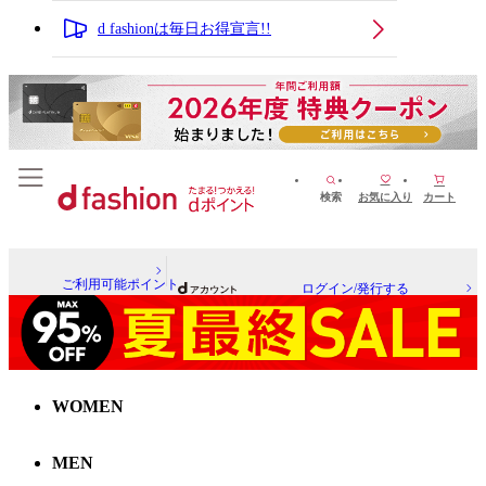
d fashionは毎日お得宣言!!
検索
お気に入り
カート
ご利用可能ポイント
ログイン/発行する
WOMEN
MEN