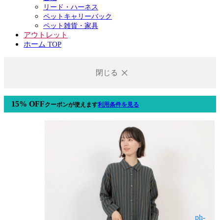
リード・ハーネス
ペットキャリーバック
ペット雑貨・家具
アウトレット
ホーム TOP
閉じる
15% OFF
クーポン
が使えます
利用条件を見る