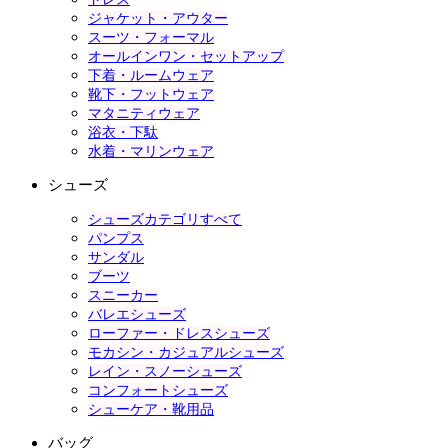
ジャケット・アウター
スーツ・フォーマル
オールインワン・セットアップ
下着・ルームウェア
靴下・フットウェア
マタニティウェア
浴衣・下駄
水着・マリンウェア
シューズ
シューズカテゴリすべて
パンプス
サンダル
ブーツ
スニーカー
バレエシューズ
ローファー・ドレスシューズ
モカシン・カジュアルシューズ
レイン・スノーシューズ
コンフォートシューズ
シューケア・靴用品
バッグ