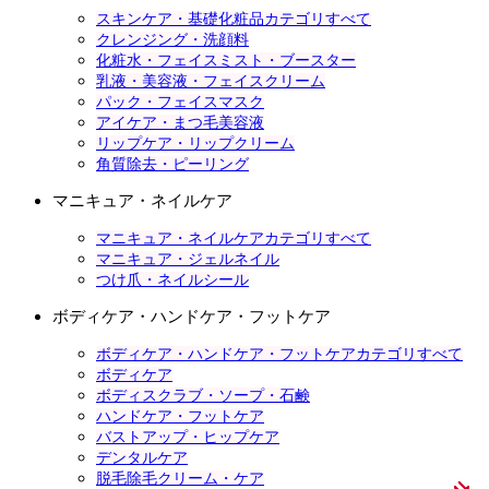
スキンケア・基礎化粧品カテゴリすべて
クレンジング・洗顔料
化粧水・フェイスミスト・ブースター
乳液・美容液・フェイスクリーム
パック・フェイスマスク
アイケア・まつ毛美容液
リップケア・リップクリーム
角質除去・ピーリング
マニキュア・ネイルケア
マニキュア・ネイルケアカテゴリすべて
マニキュア・ジェルネイル
つけ爪・ネイルシール
ボディケア・ハンドケア・フットケア
ボディケア・ハンドケア・フットケアカテゴリすべて
ボディケア
ボディスクラブ・ソープ・石鹸
ハンドケア・フットケア
バストアップ・ヒップケア
デンタルケア
脱毛除毛クリーム・ケア