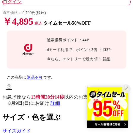
ログイン
通常価格：
9,790円(税込)
￥4,895
タイムセール50%OFF
税込
通常獲得ポイント
：
44
P
dカード利用で、
ポイント
3
倍
：
132
P
今なら
、エントリーで最大
倍！
詳細
この商品は
返品不可
です。
お急ぎ便なら
13時間28分13秒
以内
のお支払いで
8月9日(日)
にお届け
詳細
サイズ・色を選ぶ
サイズガイド