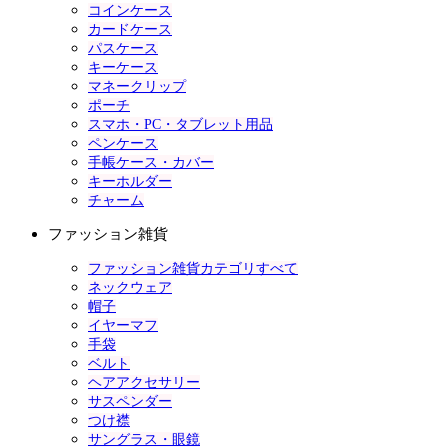
コインケース
カードケース
パスケース
キーケース
マネークリップ
ポーチ
スマホ・PC・タブレット用品
ペンケース
手帳ケース・カバー
キーホルダー
チャーム
ファッション雑貨
ファッション雑貨カテゴリすべて
ネックウェア
帽子
イヤーマフ
手袋
ベルト
ヘアアクセサリー
サスペンダー
つけ襟
サングラス・眼鏡