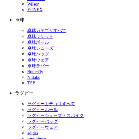
Wilson
YONEX
卓球
卓球カテゴリすべて
卓球ラケット
卓球ボール
卓球シューズ
卓球バッグ
卓球ウェア
卓球ラバー
Butterfly
Nittaku
TSP
ラグビー
ラグビーカテゴリすべて
ラグビーボール
ラグビーシューズ・スパイク
ラグビーバッグ
ラグビーウェア
adidas
canterbury