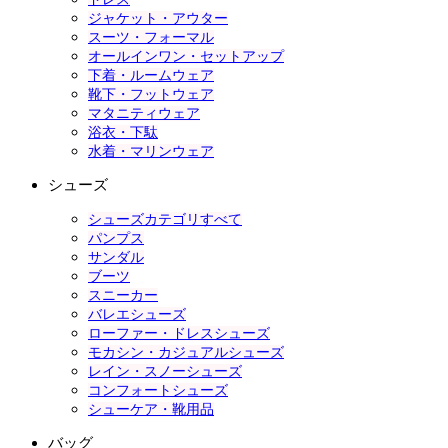
ジャケット・アウター
スーツ・フォーマル
オールインワン・セットアップ
下着・ルームウェア
靴下・フットウェア
マタニティウェア
浴衣・下駄
水着・マリンウェア
シューズ
シューズカテゴリすべて
パンプス
サンダル
ブーツ
スニーカー
バレエシューズ
ローファー・ドレスシューズ
モカシン・カジュアルシューズ
レイン・スノーシューズ
コンフォートシューズ
シューケア・靴用品
バッグ