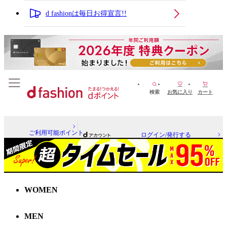
d fashionは毎日お得宣言!!
検索
お気に入り
カート
ご利用可能ポイント
ログイン/発行する
WOMEN
MEN