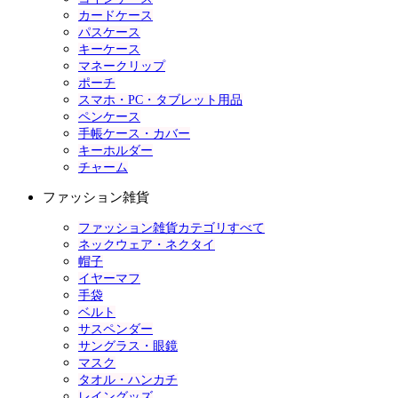
カードケース
パスケース
キーケース
マネークリップ
ポーチ
スマホ・PC・タブレット用品
ペンケース
手帳ケース・カバー
キーホルダー
チャーム
ファッション雑貨
ファッション雑貨カテゴリすべて
ネックウェア・ネクタイ
帽子
イヤーマフ
手袋
ベルト
サスペンダー
サングラス・眼鏡
マスク
タオル・ハンカチ
レイングッズ