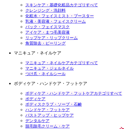
スキンケア・基礎化粧品カテゴリすべて
クレンジング・洗顔料
化粧水・フェイスミスト・ブースター
乳液・美容液・フェイスクリーム
パック・フェイスマスク
アイケア・まつ毛美容液
リップケア・リップクリーム
角質除去・ピーリング
マニキュア・ネイルケア
マニキュア・ネイルケアカテゴリすべて
マニキュア・ジェルネイル
つけ爪・ネイルシール
ボディケア・ハンドケア・フットケア
ボディケア・ハンドケア・フットケアカテゴリすべて
ボディケア
ボディスクラブ・ソープ・石鹸
ハンドケア・フットケア
バストアップ・ヒップケア
デンタルケア
脱毛除毛クリーム・ケア