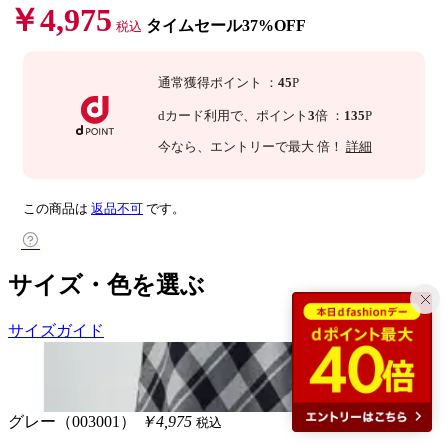
￥4,975
タイムセール37%OFF
税込
通常獲得ポイント
：
45
P
dカード利用で、
ポイント
3
倍
：
135
P
今なら
、エントリーで最大
倍！
詳細
この商品は
返品不可
です。
サイズ・色を選ぶ
サイズガイド
グレー（003001）
￥4,975
税込