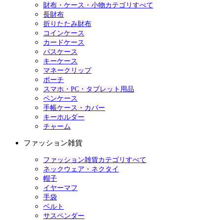
財布・ケース・小物カテゴリすべて
長財布
折りたたみ財布
コインケース
カードケース
パスケース
キーケース
マネークリップ
ポーチ
スマホ・PC・タブレット用品
ペンケース
手帳ケース・カバー
キーホルダー
チャーム
ファッション雑貨
ファッション雑貨カテゴリすべて
ネックウェア・ネクタイ
帽子
イヤーマフ
手袋
ベルト
サスペンダー