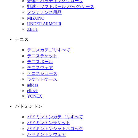
守備・バッティンググローブ
野球・ソフトボール バッグ/ケース
メンテナンス用品
MIZUNO
UNDER ARMOUR
ZETT
テニス
テニスカテゴリすべて
テニスラケット
テニスボール
テニスウェア
テニスシューズ
ラケットケース
adidas
ellesse
YONEX
バドミントン
バドミントンカテゴリすべて
バドミントンラケット
バドミントンシャトルコック
バドミントンウェア