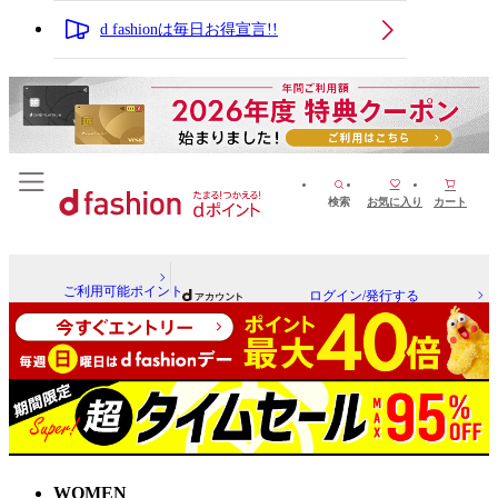
d fashionは毎日お得宣言!!
検索
お気に入り
カート
ご利用可能ポイント
ログイン/発行する
WOMEN