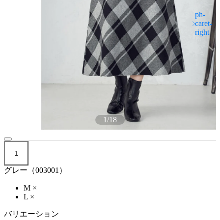
1
/
18
1
グレー（003001）
M
×
L
×
バリエーション