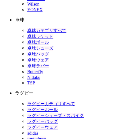
Wilson
YONEX
卓球
卓球カテゴリすべて
卓球ラケット
卓球ボール
卓球シューズ
卓球バッグ
卓球ウェア
卓球ラバー
Butterfly
Nittaku
TSP
ラグビー
ラグビーカテゴリすべて
ラグビーボール
ラグビーシューズ・スパイク
ラグビーバッグ
ラグビーウェア
adidas
canterbury