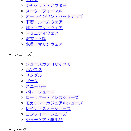
ジャケット・アウター
スーツ・フォーマル
オールインワン・セットアップ
下着・ルームウェア
靴下・フットウェア
マタニティウェア
浴衣・下駄
水着・マリンウェア
シューズ
シューズカテゴリすべて
パンプス
サンダル
ブーツ
スニーカー
バレエシューズ
ローファー・ドレスシューズ
モカシン・カジュアルシューズ
レイン・スノーシューズ
コンフォートシューズ
シューケア・靴用品
バッグ