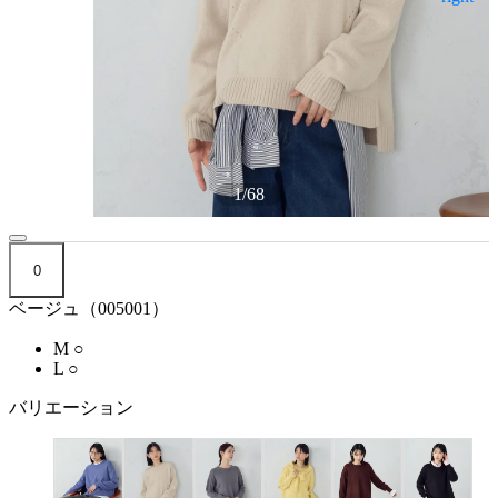
1
/
68
0
ベージュ（005001）
M
○
L
○
バリエーション