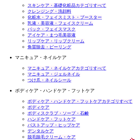
スキンケア・基礎化粧品カテゴリすべて
クレンジング・洗顔料
化粧水・フェイスミスト・ブースター
乳液・美容液・フェイスクリーム
パック・フェイスマスク
アイケア・まつ毛美容液
リップケア・リップクリーム
角質除去・ピーリング
マニキュア・ネイルケア
マニキュア・ネイルケアカテゴリすべて
マニキュア・ジェルネイル
つけ爪・ネイルシール
ボディケア・ハンドケア・フットケア
ボディケア・ハンドケア・フットケアカテゴリすべて
ボディケア
ボディスクラブ・ソープ・石鹸
ハンドケア・フットケア
バストアップ・ヒップケア
デンタルケア
脱毛除毛クリーム・ケア