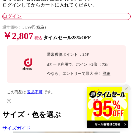
ログインしてからカートに入れてください。
ログイン
通常価格：
3,899円(税込)
￥2,807
タイムセール28%OFF
税込
通常獲得ポイント
：
25
P
dカード利用で、
ポイント
3
倍
：
75
P
今なら
、エントリーで最大
倍！
詳細
この商品は
返品不可
です。
サイズ・色を選ぶ
サイズガイド