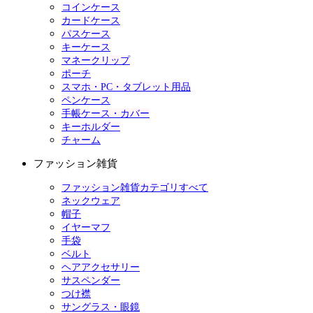
コインケース
カードケース
パスケース
キーケース
マネークリップ
ポーチ
スマホ・PC・タブレット用品
ペンケース
手帳ケース・カバー
キーホルダー
チャーム
ファッション雑貨
ファッション雑貨カテゴリすべて
ネックウェア
帽子
イヤーマフ
手袋
ベルト
ヘアアクセサリー
サスペンダー
つけ襟
サングラス・眼鏡