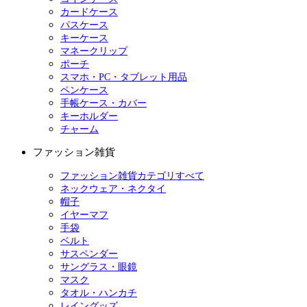
カードケース
パスケース
キーケース
マネークリップ
ポーチ
スマホ・PC・タブレット用品
ペンケース
手帳ケース・カバー
キーホルダー
チャーム
ファッション雑貨
ファッション雑貨カテゴリすべて
ネックウェア・ネクタイ
帽子
イヤーマフ
手袋
ベルト
サスペンダー
サングラス・眼鏡
マスク
タオル・ハンカチ
レイングッズ