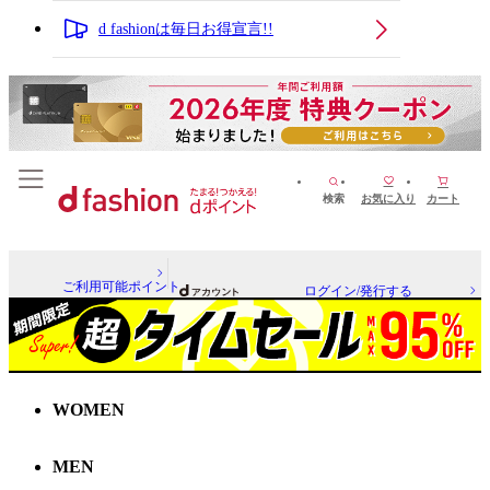
d fashionは毎日お得宣言!!
検索
お気に入り
カート
ご利用可能ポイント
ログイン/発行する
WOMEN
MEN