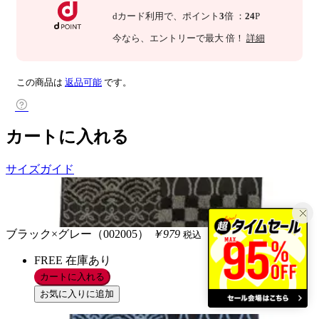
dカード利用で、
ポイント
3
倍
：
24
P
今なら
、エントリーで最大
倍！
詳細
この商品は
返品可能
です。
カートに入れる
サイズガイド
ブラック×グレー（002005）
￥979
税込
FREE
在庫あり
カートに入れる
お気に入りに追加