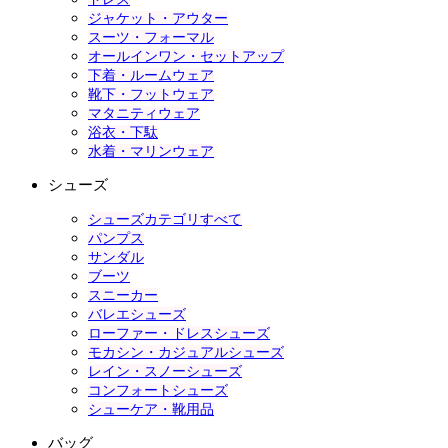
ジャケット・アウター
スーツ・フォーマル
オールインワン・セットアップ
下着・ルームウェア
靴下・フットウェア
マタニティウェア
浴衣・下駄
水着・マリンウェア
シューズ
シューズカテゴリすべて
パンプス
サンダル
ブーツ
スニーカー
バレエシューズ
ローファー・ドレスシューズ
モカシン・カジュアルシューズ
レイン・スノーシューズ
コンフォートシューズ
シューケア・靴用品
バッグ