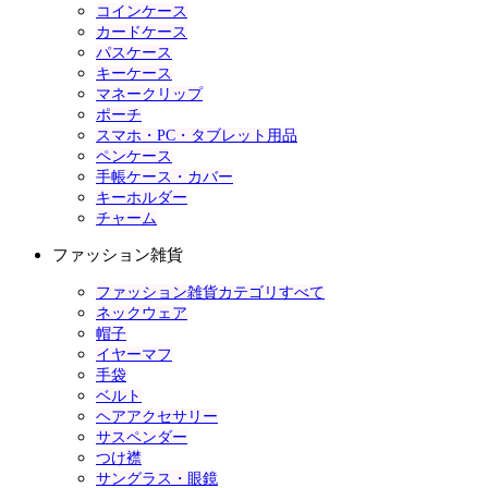
コインケース
カードケース
パスケース
キーケース
マネークリップ
ポーチ
スマホ・PC・タブレット用品
ペンケース
手帳ケース・カバー
キーホルダー
チャーム
ファッション雑貨
ファッション雑貨カテゴリすべて
ネックウェア
帽子
イヤーマフ
手袋
ベルト
ヘアアクセサリー
サスペンダー
つけ襟
サングラス・眼鏡