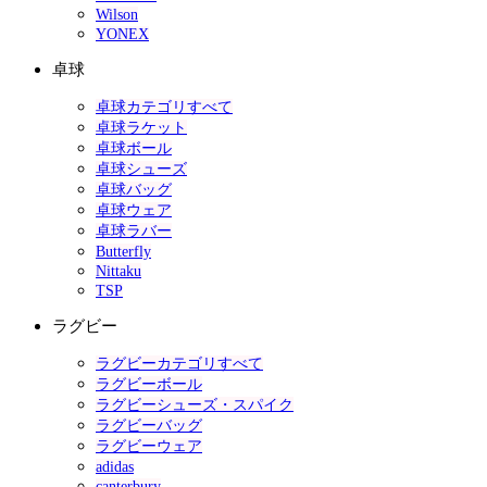
Wilson
YONEX
卓球
卓球カテゴリすべて
卓球ラケット
卓球ボール
卓球シューズ
卓球バッグ
卓球ウェア
卓球ラバー
Butterfly
Nittaku
TSP
ラグビー
ラグビーカテゴリすべて
ラグビーボール
ラグビーシューズ・スパイク
ラグビーバッグ
ラグビーウェア
adidas
canterbury