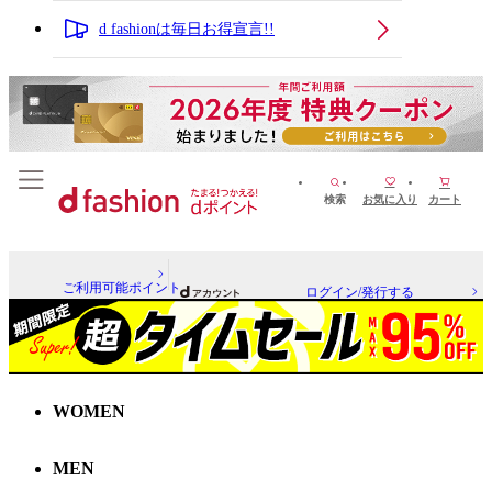
d fashionは毎日お得宣言!!
検索
お気に入り
カート
ご利用可能ポイント
ログイン/発行する
WOMEN
MEN