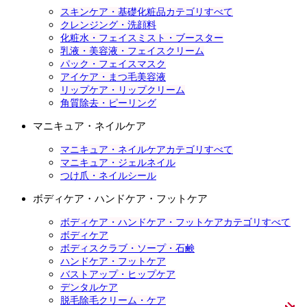
スキンケア・基礎化粧品カテゴリすべて
クレンジング・洗顔料
化粧水・フェイスミスト・ブースター
乳液・美容液・フェイスクリーム
パック・フェイスマスク
アイケア・まつ毛美容液
リップケア・リップクリーム
角質除去・ピーリング
マニキュア・ネイルケア
マニキュア・ネイルケアカテゴリすべて
マニキュア・ジェルネイル
つけ爪・ネイルシール
ボディケア・ハンドケア・フットケア
ボディケア・ハンドケア・フットケアカテゴリすべて
ボディケア
ボディスクラブ・ソープ・石鹸
ハンドケア・フットケア
バストアップ・ヒップケア
デンタルケア
脱毛除毛クリーム・ケア