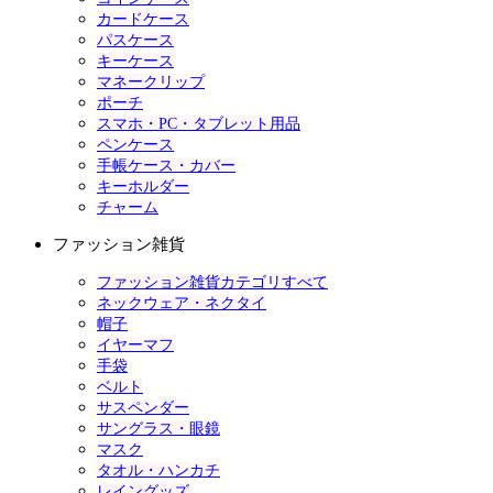
カードケース
パスケース
キーケース
マネークリップ
ポーチ
スマホ・PC・タブレット用品
ペンケース
手帳ケース・カバー
キーホルダー
チャーム
ファッション雑貨
ファッション雑貨カテゴリすべて
ネックウェア・ネクタイ
帽子
イヤーマフ
手袋
ベルト
サスペンダー
サングラス・眼鏡
マスク
タオル・ハンカチ
レイングッズ