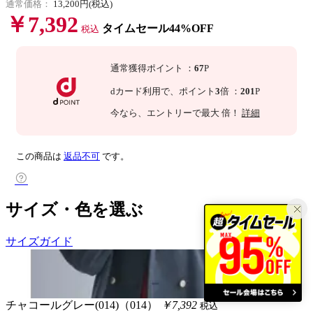
通常価格：
13,200円(税込)
￥7,392
タイムセール44%OFF
税込
通常獲得ポイント
：
67
P
dカード利用で、
ポイント
3
倍
：
201
P
今なら
、エントリーで最大
倍！
詳細
この商品は
返品不可
です。
サイズ・色を選ぶ
サイズガイド
チャコールグレー(014)（014）
￥7,392
税込