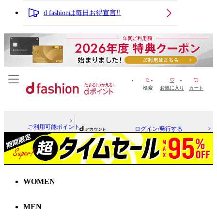
d fashionは毎日お得宣言!!
検索
お気に入り
カート
ご利用可能ポイント
ログイン/発行する
WOMEN
MEN