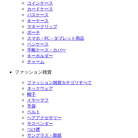
コインケース
カードケース
パスケース
キーケース
マネークリップ
ポーチ
スマホ・PC・タブレット用品
ペンケース
手帳ケース・カバー
キーホルダー
チャーム
ファッション雑貨
ファッション雑貨カテゴリすべて
ネックウェア
帽子
イヤーマフ
手袋
ベルト
ヘアアクセサリー
サスペンダー
つけ襟
サングラス・眼鏡