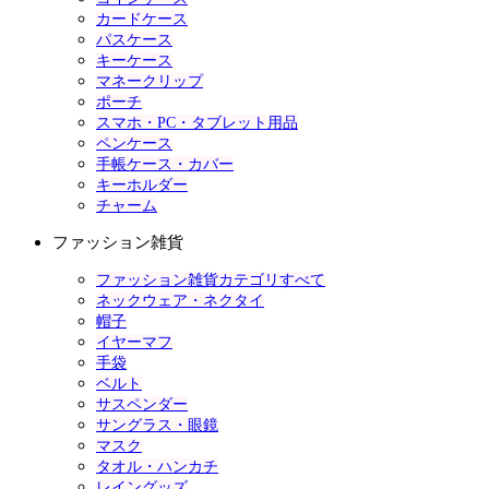
カードケース
パスケース
キーケース
マネークリップ
ポーチ
スマホ・PC・タブレット用品
ペンケース
手帳ケース・カバー
キーホルダー
チャーム
ファッション雑貨
ファッション雑貨カテゴリすべて
ネックウェア・ネクタイ
帽子
イヤーマフ
手袋
ベルト
サスペンダー
サングラス・眼鏡
マスク
タオル・ハンカチ
レイングッズ