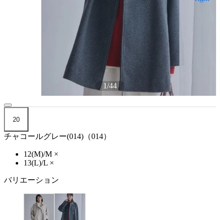
1
/
44
20
チャコールグレー(014)（014）
12(M)/M
×
13(L)/L
×
バリエーション