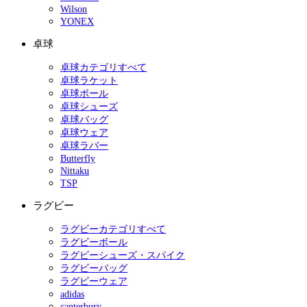
Wilson
YONEX
卓球
卓球カテゴリすべて
卓球ラケット
卓球ボール
卓球シューズ
卓球バッグ
卓球ウェア
卓球ラバー
Butterfly
Nittaku
TSP
ラグビー
ラグビーカテゴリすべて
ラグビーボール
ラグビーシューズ・スパイク
ラグビーバッグ
ラグビーウェア
adidas
canterbury