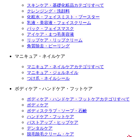
スキンケア・基礎化粧品カテゴリすべて
クレンジング・洗顔料
化粧水・フェイスミスト・ブースター
乳液・美容液・フェイスクリーム
パック・フェイスマスク
アイケア・まつ毛美容液
リップケア・リップクリーム
角質除去・ピーリング
マニキュア・ネイルケア
マニキュア・ネイルケアカテゴリすべて
マニキュア・ジェルネイル
つけ爪・ネイルシール
ボディケア・ハンドケア・フットケア
ボディケア・ハンドケア・フットケアカテゴリすべて
ボディケア
ボディスクラブ・ソープ・石鹸
ハンドケア・フットケア
バストアップ・ヒップケア
デンタルケア
脱毛除毛クリーム・ケア