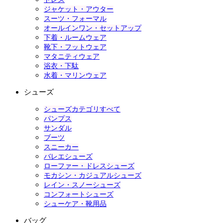
ジャケット・アウター
スーツ・フォーマル
オールインワン・セットアップ
下着・ルームウェア
靴下・フットウェア
マタニティウェア
浴衣・下駄
水着・マリンウェア
シューズ
シューズカテゴリすべて
パンプス
サンダル
ブーツ
スニーカー
バレエシューズ
ローファー・ドレスシューズ
モカシン・カジュアルシューズ
レイン・スノーシューズ
コンフォートシューズ
シューケア・靴用品
バッグ