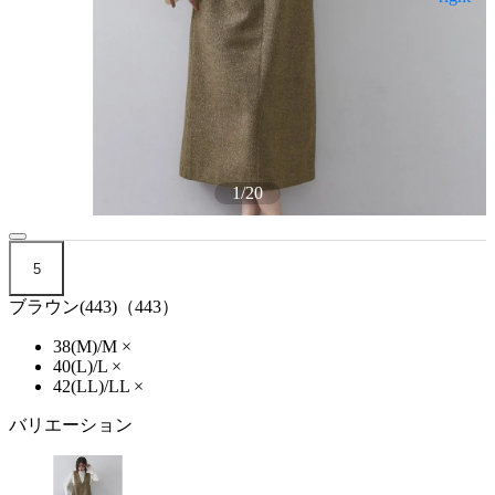
1
/
20
5
ブラウン(443)（443）
38(M)/M
×
40(L)/L
×
42(LL)/LL
×
バリエーション