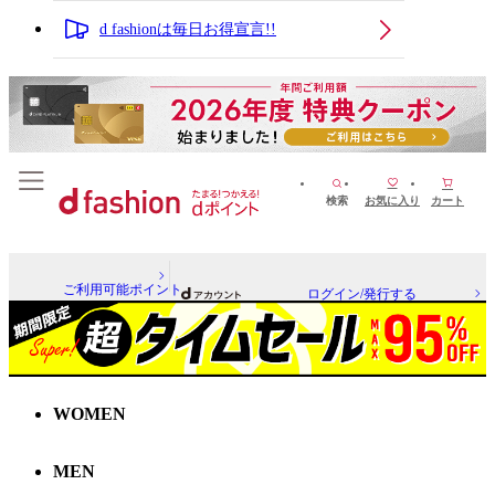
d fashionは毎日お得宣言!!
検索
お気に入り
カート
ご利用可能ポイント
ログイン/発行する
WOMEN
MEN