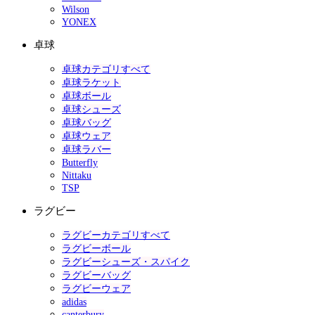
Wilson
YONEX
卓球
卓球カテゴリすべて
卓球ラケット
卓球ボール
卓球シューズ
卓球バッグ
卓球ウェア
卓球ラバー
Butterfly
Nittaku
TSP
ラグビー
ラグビーカテゴリすべて
ラグビーボール
ラグビーシューズ・スパイク
ラグビーバッグ
ラグビーウェア
adidas
canterbury