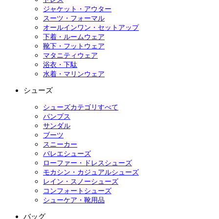
ジャケット・アウター
スーツ・フォーマル
オールインワン・セットアップ
下着・ルームウェア
靴下・フットウェア
マタニティウェア
浴衣・下駄
水着・マリンウェア
シューズ
シューズカテゴリすべて
パンプス
サンダル
ブーツ
スニーカー
バレエシューズ
ローファー・ドレスシューズ
モカシン・カジュアルシューズ
レイン・スノーシューズ
コンフォートシューズ
シューケア・靴用品
バッグ