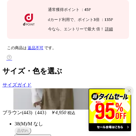
通常獲得ポイント
：
45
P
dカード利用で、
ポイント
3
倍
：
135
P
今なら
、エントリーで最大
倍！
詳細
この商品は
返品不可
です。
サイズ・色を選ぶ
サイズガイド
ブラウン(443)（443）
￥4,950
税込
38(M)/M
なし
品切れ