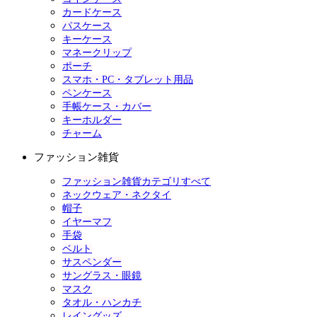
カードケース
パスケース
キーケース
マネークリップ
ポーチ
スマホ・PC・タブレット用品
ペンケース
手帳ケース・カバー
キーホルダー
チャーム
ファッション雑貨
ファッション雑貨カテゴリすべて
ネックウェア・ネクタイ
帽子
イヤーマフ
手袋
ベルト
サスペンダー
サングラス・眼鏡
マスク
タオル・ハンカチ
レイングッズ