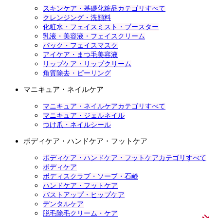
スキンケア・基礎化粧品カテゴリすべて
クレンジング・洗顔料
化粧水・フェイスミスト・ブースター
乳液・美容液・フェイスクリーム
パック・フェイスマスク
アイケア・まつ毛美容液
リップケア・リップクリーム
角質除去・ピーリング
マニキュア・ネイルケア
マニキュア・ネイルケアカテゴリすべて
マニキュア・ジェルネイル
つけ爪・ネイルシール
ボディケア・ハンドケア・フットケア
ボディケア・ハンドケア・フットケアカテゴリすべて
ボディケア
ボディスクラブ・ソープ・石鹸
ハンドケア・フットケア
バストアップ・ヒップケア
デンタルケア
脱毛除毛クリーム・ケア