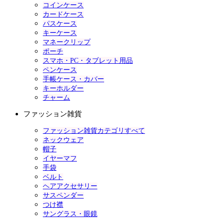
コインケース
カードケース
パスケース
キーケース
マネークリップ
ポーチ
スマホ・PC・タブレット用品
ペンケース
手帳ケース・カバー
キーホルダー
チャーム
ファッション雑貨
ファッション雑貨カテゴリすべて
ネックウェア
帽子
イヤーマフ
手袋
ベルト
ヘアアクセサリー
サスペンダー
つけ襟
サングラス・眼鏡