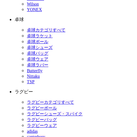
Wilson
YONEX
卓球
卓球カテゴリすべて
卓球ラケット
卓球ボール
卓球シューズ
卓球バッグ
卓球ウェア
卓球ラバー
Butterfly
Nittaku
TSP
ラグビー
ラグビーカテゴリすべて
ラグビーボール
ラグビーシューズ・スパイク
ラグビーバッグ
ラグビーウェア
adidas
canterbury