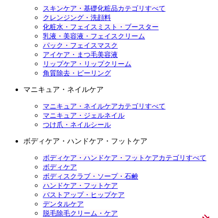
スキンケア・基礎化粧品カテゴリすべて
クレンジング・洗顔料
化粧水・フェイスミスト・ブースター
乳液・美容液・フェイスクリーム
パック・フェイスマスク
アイケア・まつ毛美容液
リップケア・リップクリーム
角質除去・ピーリング
マニキュア・ネイルケア
マニキュア・ネイルケアカテゴリすべて
マニキュア・ジェルネイル
つけ爪・ネイルシール
ボディケア・ハンドケア・フットケア
ボディケア・ハンドケア・フットケアカテゴリすべて
ボディケア
ボディスクラブ・ソープ・石鹸
ハンドケア・フットケア
バストアップ・ヒップケア
デンタルケア
脱毛除毛クリーム・ケア