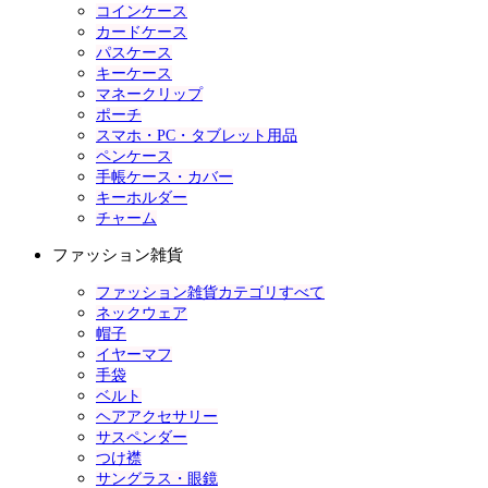
コインケース
カードケース
パスケース
キーケース
マネークリップ
ポーチ
スマホ・PC・タブレット用品
ペンケース
手帳ケース・カバー
キーホルダー
チャーム
ファッション雑貨
ファッション雑貨カテゴリすべて
ネックウェア
帽子
イヤーマフ
手袋
ベルト
ヘアアクセサリー
サスペンダー
つけ襟
サングラス・眼鏡