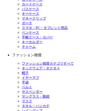
カードケース
パスケース
キーケース
マネークリップ
ポーチ
スマホ・PC・タブレット用品
ペンケース
手帳ケース・カバー
キーホルダー
チャーム
ファッション雑貨
ファッション雑貨カテゴリすべて
ネックウェア・ネクタイ
帽子
イヤーマフ
手袋
ベルト
サスペンダー
サングラス・眼鏡
マスク
タオル・ハンカチ
レイングッズ