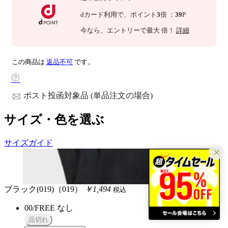
dカード利用で、
ポイント
3
倍
：
39
P
今なら
、エントリーで最大
倍！
詳細
この商品は
返品不可
です。
ポスト投函対象品 (単品注文の場合)
サイズ・色を選ぶ
サイズガイド
ブラック(019)（019）
￥1,494
税込
00/FREE
なし
品切れ