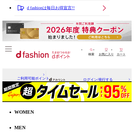
d fashionは毎日お得宣言!!
検索
お気に入り
カート
ご利用可能ポイント
ログイン/発行する
WOMEN
MEN