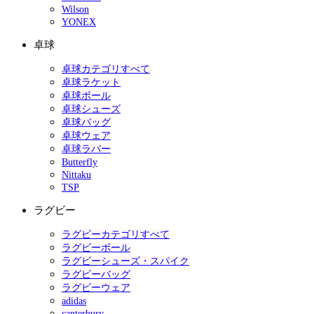
Wilson
YONEX
卓球
卓球カテゴリすべて
卓球ラケット
卓球ボール
卓球シューズ
卓球バッグ
卓球ウェア
卓球ラバー
Butterfly
Nittaku
TSP
ラグビー
ラグビーカテゴリすべて
ラグビーボール
ラグビーシューズ・スパイク
ラグビーバッグ
ラグビーウェア
adidas
canterbury