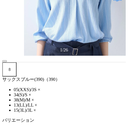
1
/
26
8
サックスブルー(390)（390）
05(XXS)/3S
×
34(S)/S
×
38(M)/M
×
13(LL)/LL
×
15(3L)/3L
×
バリエーション