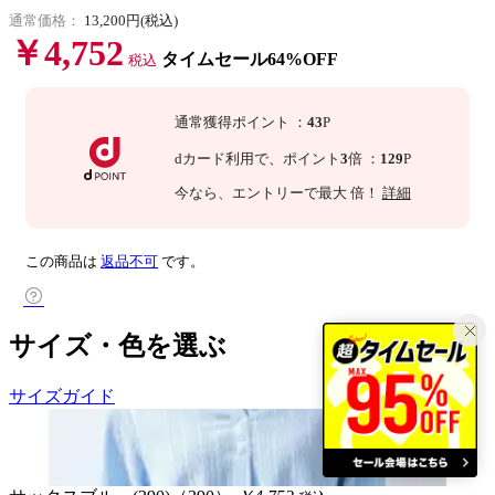
通常価格：
13,200円(税込)
￥4,752
タイムセール64%OFF
税込
通常獲得ポイント
：
43
P
dカード利用で、
ポイント
3
倍
：
129
P
今なら
、エントリーで最大
倍！
詳細
この商品は
返品不可
です。
サイズ・色を選ぶ
サイズガイド