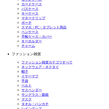
カードケース
パスケース
キーケース
マネークリップ
ポーチ
スマホ・PC・タブレット用品
ペンケース
手帳ケース・カバー
キーホルダー
チャーム
ファッション雑貨
ファッション雑貨カテゴリすべて
ネックウェア・ネクタイ
帽子
イヤーマフ
手袋
ベルト
サスペンダー
サングラス・眼鏡
マスク
タオル・ハンカチ
レイングッズ