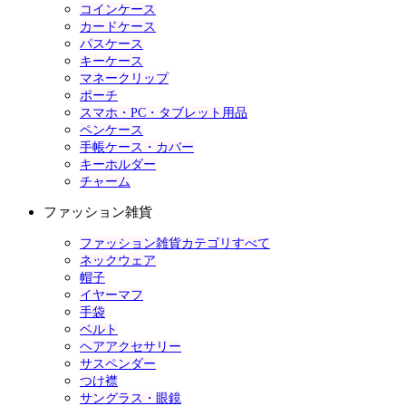
コインケース
カードケース
パスケース
キーケース
マネークリップ
ポーチ
スマホ・PC・タブレット用品
ペンケース
手帳ケース・カバー
キーホルダー
チャーム
ファッション雑貨
ファッション雑貨カテゴリすべて
ネックウェア
帽子
イヤーマフ
手袋
ベルト
ヘアアクセサリー
サスペンダー
つけ襟
サングラス・眼鏡