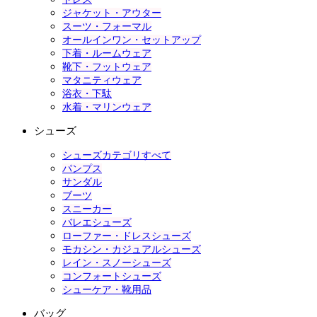
ジャケット・アウター
スーツ・フォーマル
オールインワン・セットアップ
下着・ルームウェア
靴下・フットウェア
マタニティウェア
浴衣・下駄
水着・マリンウェア
シューズ
シューズカテゴリすべて
パンプス
サンダル
ブーツ
スニーカー
バレエシューズ
ローファー・ドレスシューズ
モカシン・カジュアルシューズ
レイン・スノーシューズ
コンフォートシューズ
シューケア・靴用品
バッグ