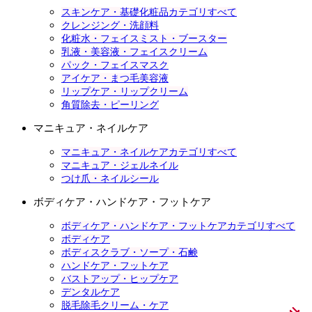
スキンケア・基礎化粧品カテゴリすべて
クレンジング・洗顔料
化粧水・フェイスミスト・ブースター
乳液・美容液・フェイスクリーム
パック・フェイスマスク
アイケア・まつ毛美容液
リップケア・リップクリーム
角質除去・ピーリング
マニキュア・ネイルケア
マニキュア・ネイルケアカテゴリすべて
マニキュア・ジェルネイル
つけ爪・ネイルシール
ボディケア・ハンドケア・フットケア
ボディケア・ハンドケア・フットケアカテゴリすべて
ボディケア
ボディスクラブ・ソープ・石鹸
ハンドケア・フットケア
バストアップ・ヒップケア
デンタルケア
脱毛除毛クリーム・ケア