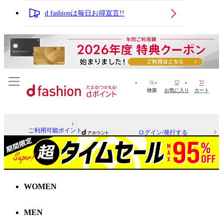
d fashionは毎日お得宣言!!
検索
お気に入り
カート
ご利用可能ポイント
ログイン/発行する
WOMEN
MEN