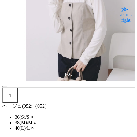
1
/
27
1
ベージュ(052)（052）
36(S)/S
×
38(M)/M
○
40(L)/L
○