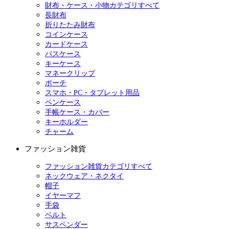
財布・ケース・小物カテゴリすべて
長財布
折りたたみ財布
コインケース
カードケース
パスケース
キーケース
マネークリップ
ポーチ
スマホ・PC・タブレット用品
ペンケース
手帳ケース・カバー
キーホルダー
チャーム
ファッション雑貨
ファッション雑貨カテゴリすべて
ネックウェア・ネクタイ
帽子
イヤーマフ
手袋
ベルト
サスペンダー