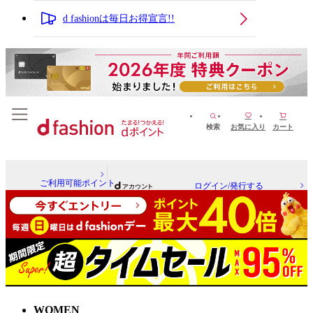
d fashionは毎日お得宣言!!
検索
お気に入り
カート
ご利用可能ポイント
ログイン/発行する
WOMEN