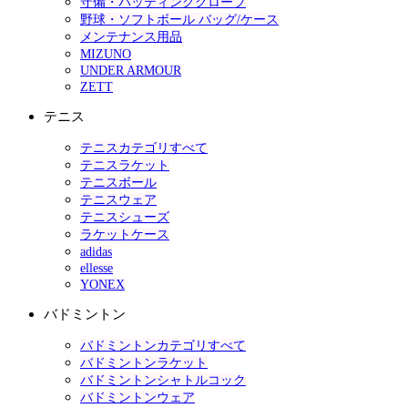
守備・バッティンググローブ
野球・ソフトボール バッグ/ケース
メンテナンス用品
MIZUNO
UNDER ARMOUR
ZETT
テニス
テニスカテゴリすべて
テニスラケット
テニスボール
テニスウェア
テニスシューズ
ラケットケース
adidas
ellesse
YONEX
バドミントン
バドミントンカテゴリすべて
バドミントンラケット
バドミントンシャトルコック
バドミントンウェア