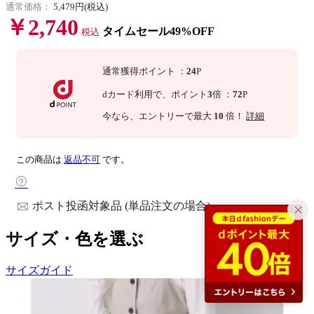
通常価格：
5,479円(税込)
￥2,740
タイムセール49%OFF
税込
通常獲得ポイント
：
24
P
dカード利用で、
ポイント
3
倍
：
72
P
今なら
、エントリーで最大
10
倍！
詳細
この商品は
返品不可
です。
ポスト投函対象品 (単品注文の場合)
サイズ・色を選ぶ
サイズガイド