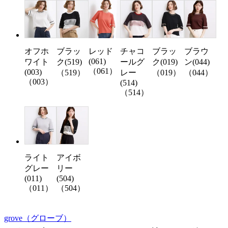
オフホ
ブラッ
チャコ
ブラッ
ブラウ
レッド
(061)
ワイト
ク(519)
ールグ
ク(019)
ン(044)
（061）
(003)
（519）
レー
（019）
（044）
（003）
(514)
（514）
ライト
アイボ
グレー
リー
(011)
(504)
（011）
（504）
grove
（グローブ）