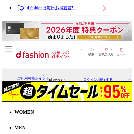
d fashionは毎日お得宣言!!
検索
お気に入り
カート
ご利用可能ポイント
ログイン/発行する
WOMEN
MEN