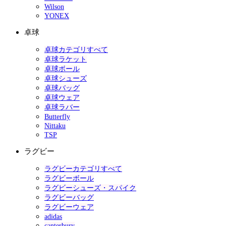
Wilson
YONEX
卓球
卓球カテゴリすべて
卓球ラケット
卓球ボール
卓球シューズ
卓球バッグ
卓球ウェア
卓球ラバー
Butterfly
Nittaku
TSP
ラグビー
ラグビーカテゴリすべて
ラグビーボール
ラグビーシューズ・スパイク
ラグビーバッグ
ラグビーウェア
adidas
canterbury