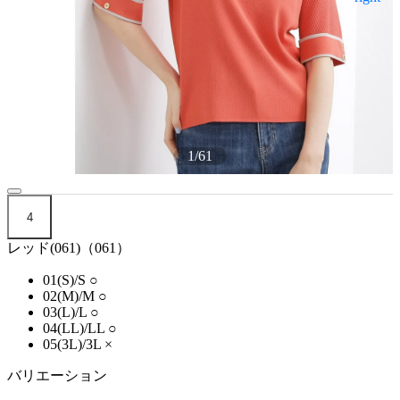
1
/
61
4
レッド(061)（061）
01(S)/S
○
02(M)/M
○
03(L)/L
○
04(LL)/LL
○
05(3L)/3L
×
バリエーション