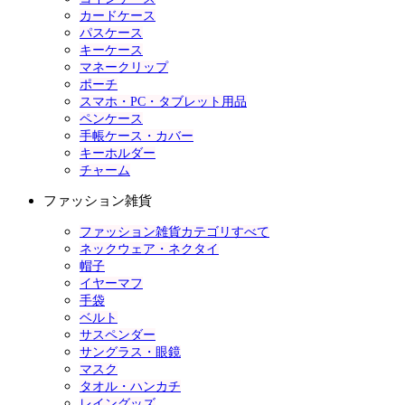
カードケース
パスケース
キーケース
マネークリップ
ポーチ
スマホ・PC・タブレット用品
ペンケース
手帳ケース・カバー
キーホルダー
チャーム
ファッション雑貨
ファッション雑貨カテゴリすべて
ネックウェア・ネクタイ
帽子
イヤーマフ
手袋
ベルト
サスペンダー
サングラス・眼鏡
マスク
タオル・ハンカチ
レイングッズ