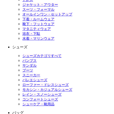
ジャケット・アウター
スーツ・フォーマル
オールインワン・セットアップ
下着・ルームウェア
靴下・フットウェア
マタニティウェア
浴衣・下駄
水着・マリンウェア
シューズ
シューズカテゴリすべて
パンプス
サンダル
ブーツ
スニーカー
バレエシューズ
ローファー・ドレスシューズ
モカシン・カジュアルシューズ
レイン・スノーシューズ
コンフォートシューズ
シューケア・靴用品
バッグ