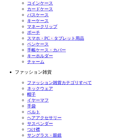
コインケース
カードケース
パスケース
キーケース
マネークリップ
ポーチ
スマホ・PC・タブレット用品
ペンケース
手帳ケース・カバー
キーホルダー
チャーム
ファッション雑貨
ファッション雑貨カテゴリすべて
ネックウェア
帽子
イヤーマフ
手袋
ベルト
ヘアアクセサリー
サスペンダー
つけ襟
サングラス・眼鏡