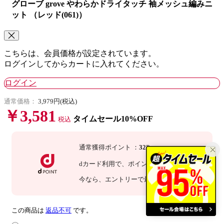
グローブ grove やわらかドライタッチ 袖メッシュ編みニ
ット （レッド(061)）
こちらは、会員価格が設定されています。
ログインしてからカートに入れてください。
ログイン
通常価格：
3,979円(税込)
￥3,581
タイムセール10%OFF
税込
通常獲得ポイント
：
32
P
dカード利用で、
ポイント
3
倍
：
96
P
今なら
、エントリーで最大
倍！
詳細
この商品は
返品不可
です。