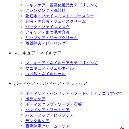
スキンケア・基礎化粧品カテゴリすべて
クレンジング・洗顔料
化粧水・フェイスミスト・ブースター
乳液・美容液・フェイスクリーム
パック・フェイスマスク
アイケア・まつ毛美容液
リップケア・リップクリーム
角質除去・ピーリング
マニキュア・ネイルケア
マニキュア・ネイルケアカテゴリすべて
マニキュア・ジェルネイル
つけ爪・ネイルシール
ボディケア・ハンドケア・フットケア
ボディケア・ハンドケア・フットケアカテゴリすべて
ボディケア
ボディスクラブ・ソープ・石鹸
ハンドケア・フットケア
バストアップ・ヒップケア
デンタルケア
脱毛除毛クリーム・ケア