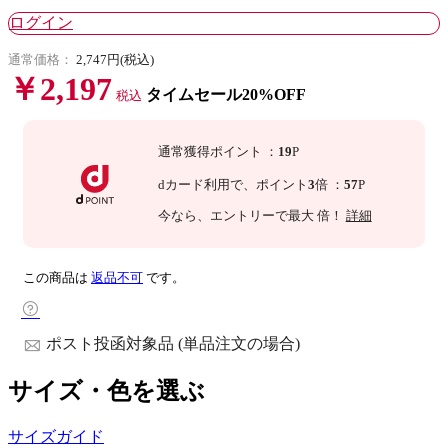
ログイン
通常価格：
2,747円(税込)
￥2,197
タイムセール20%OFF
税込
通常獲得ポイント
：
19
P
dカード利用で、
ポイント
3
倍
：
57
P
今なら
、エントリーで最大
倍！
詳細
この商品は
返品不可
です。
ポスト投函対象品 (単品注文の場合)
サイズ・色を選ぶ
サイズガイド