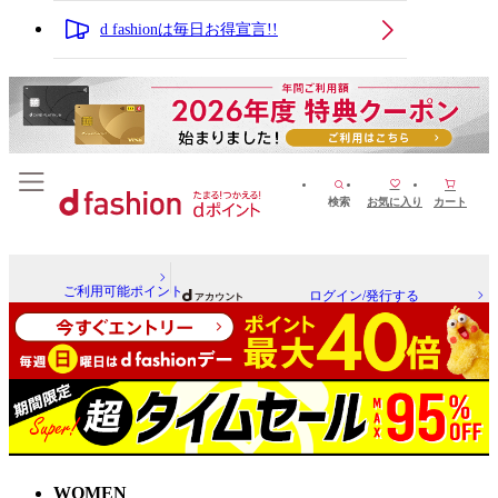
d fashionは毎日お得宣言!!
検索
お気に入り
カート
ご利用可能ポイント
ログイン/発行する
WOMEN