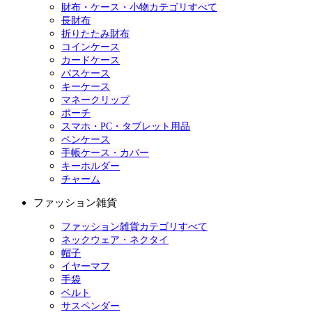
財布・ケース・小物カテゴリすべて
長財布
折りたたみ財布
コインケース
カードケース
パスケース
キーケース
マネークリップ
ポーチ
スマホ・PC・タブレット用品
ペンケース
手帳ケース・カバー
キーホルダー
チャーム
ファッション雑貨
ファッション雑貨カテゴリすべて
ネックウェア・ネクタイ
帽子
イヤーマフ
手袋
ベルト
サスペンダー