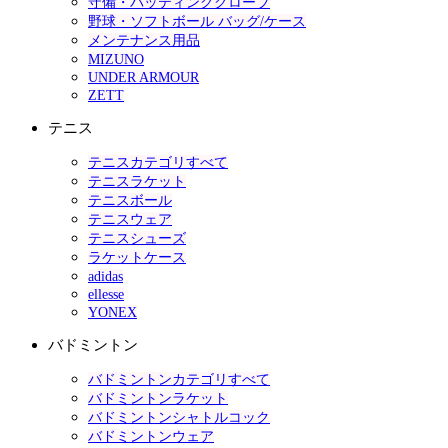
守備・バッティンググローブ
野球・ソフトボール バッグ/ケース
メンテナンス用品
MIZUNO
UNDER ARMOUR
ZETT
テニス
テニスカテゴリすべて
テニスラケット
テニスボール
テニスウェア
テニスシューズ
ラケットケース
adidas
ellesse
YONEX
バドミントン
バドミントンカテゴリすべて
バドミントンラケット
バドミントンシャトルコック
バドミントンウェア