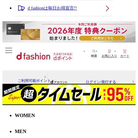
d fashionは毎日お得宣言!!
検索
お気に入り
カート
ご利用可能ポイント
ログイン/発行する
WOMEN
MEN