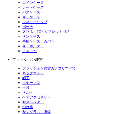
コインケース
カードケース
パスケース
キーケース
マネークリップ
ポーチ
スマホ・PC・タブレット用品
ペンケース
手帳ケース・カバー
キーホルダー
チャーム
ファッション雑貨
ファッション雑貨カテゴリすべて
ネックウェア
帽子
イヤーマフ
手袋
ベルト
ヘアアクセサリー
サスペンダー
つけ襟
サングラス・眼鏡