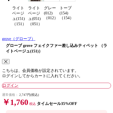
ライト
グレー
トープ
ライト
(012)
(154)
ベージ
ベージ
（012）
（154）
ュ(051)
ュ(151)
（051）
（151）
grove
（グローブ）
グローブ grove フェイクファー差し込みティペット （ラ
イトベージュ(151)）
こちらは、会員価格が設定されています。
ログインしてからカートに入れてください。
ログイン
通常価格：
2,747円(税込)
￥1,760
タイムセール35%OFF
税込