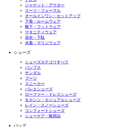
ジャケット・アウター
スーツ・フォーマル
オールインワン・セットアップ
下着・ルームウェア
靴下・フットウェア
マタニティウェア
浴衣・下駄
水着・マリンウェア
シューズ
シューズカテゴリすべて
パンプス
サンダル
ブーツ
スニーカー
バレエシューズ
ローファー・ドレスシューズ
モカシン・カジュアルシューズ
レイン・スノーシューズ
コンフォートシューズ
シューケア・靴用品
バッグ