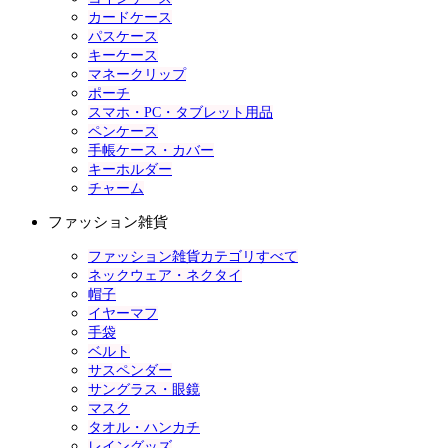
カードケース
パスケース
キーケース
マネークリップ
ポーチ
スマホ・PC・タブレット用品
ペンケース
手帳ケース・カバー
キーホルダー
チャーム
ファッション雑貨
ファッション雑貨カテゴリすべて
ネックウェア・ネクタイ
帽子
イヤーマフ
手袋
ベルト
サスペンダー
サングラス・眼鏡
マスク
タオル・ハンカチ
レイングッズ