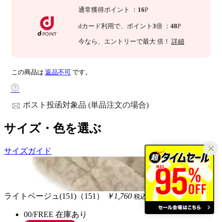
通常獲得ポイント
：
16
P
dカード利用で、
ポイント
3
倍
：
48
P
今なら
、エントリーで最大
倍！
詳細
この商品は
返品不可
です。
ポスト投函対象品 (単品注文の場合)
サイズ・色を選ぶ
サイズガイド
ライトベージュ(151)（151）
￥1,760
税込
00/FREE
在庫あり