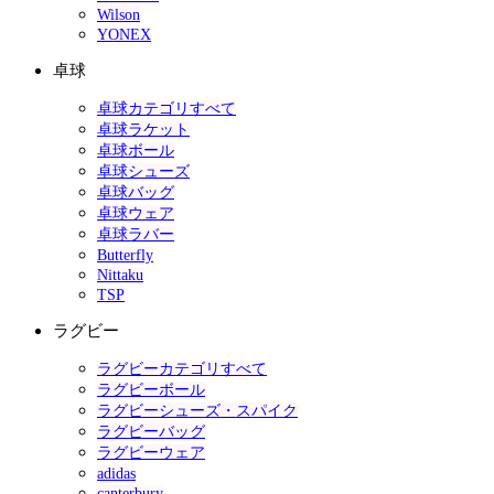
Wilson
YONEX
卓球
卓球カテゴリすべて
卓球ラケット
卓球ボール
卓球シューズ
卓球バッグ
卓球ウェア
卓球ラバー
Butterfly
Nittaku
TSP
ラグビー
ラグビーカテゴリすべて
ラグビーボール
ラグビーシューズ・スパイク
ラグビーバッグ
ラグビーウェア
adidas
canterbury