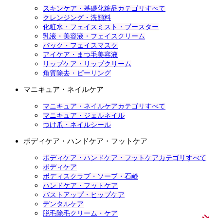
スキンケア・基礎化粧品カテゴリすべて
クレンジング・洗顔料
化粧水・フェイスミスト・ブースター
乳液・美容液・フェイスクリーム
パック・フェイスマスク
アイケア・まつ毛美容液
リップケア・リップクリーム
角質除去・ピーリング
マニキュア・ネイルケア
マニキュア・ネイルケアカテゴリすべて
マニキュア・ジェルネイル
つけ爪・ネイルシール
ボディケア・ハンドケア・フットケア
ボディケア・ハンドケア・フットケアカテゴリすべて
ボディケア
ボディスクラブ・ソープ・石鹸
ハンドケア・フットケア
バストアップ・ヒップケア
デンタルケア
脱毛除毛クリーム・ケア