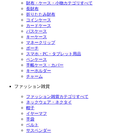
財布・ケース・小物カテゴリすべて
長財布
折りたたみ財布
コインケース
カードケース
パスケース
キーケース
マネークリップ
ポーチ
スマホ・PC・タブレット用品
ペンケース
手帳ケース・カバー
キーホルダー
チャーム
ファッション雑貨
ファッション雑貨カテゴリすべて
ネックウェア・ネクタイ
帽子
イヤーマフ
手袋
ベルト
サスペンダー