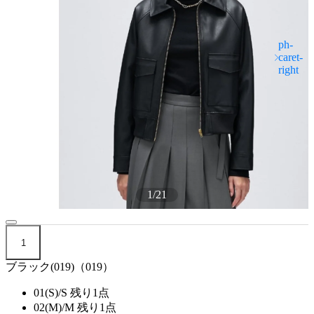
1
/
21
1
ブラック(019)（019）
01(S)/S
残り1点
02(M)/M
残り1点