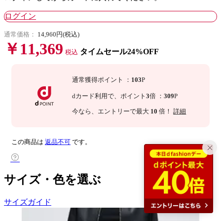
ログイン
通常価格：
14,960円(税込)
￥11,369
タイムセール24%OFF
税込
通常獲得ポイント
：
103
P
dカード利用で、
ポイント
3
倍
：
309
P
今なら
、エントリーで最大
10
倍！
詳細
この商品は
返品不可
です。
サイズ・色を選ぶ
サイズガイド