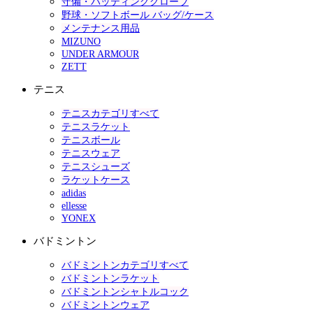
守備・バッティンググローブ
野球・ソフトボール バッグ/ケース
メンテナンス用品
MIZUNO
UNDER ARMOUR
ZETT
テニス
テニスカテゴリすべて
テニスラケット
テニスボール
テニスウェア
テニスシューズ
ラケットケース
adidas
ellesse
YONEX
バドミントン
バドミントンカテゴリすべて
バドミントンラケット
バドミントンシャトルコック
バドミントンウェア