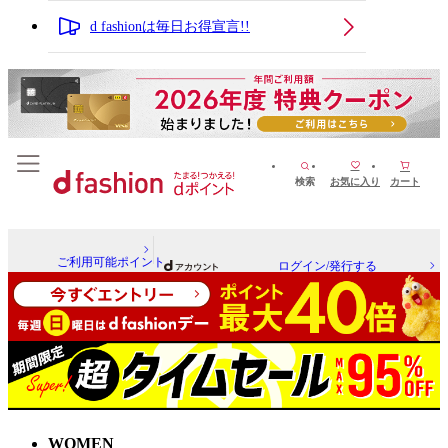
d fashionは毎日お得宣言!!
検索
お気に入り
カート
ご利用可能ポイント
ログイン/発行する
WOMEN