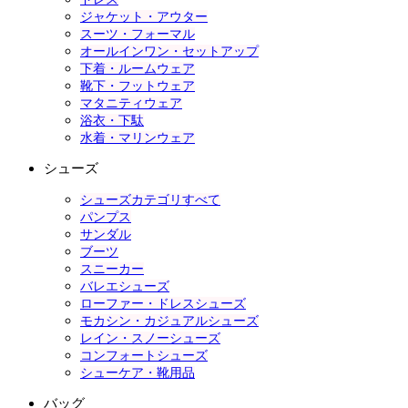
ジャケット・アウター
スーツ・フォーマル
オールインワン・セットアップ
下着・ルームウェア
靴下・フットウェア
マタニティウェア
浴衣・下駄
水着・マリンウェア
シューズ
シューズカテゴリすべて
パンプス
サンダル
ブーツ
スニーカー
バレエシューズ
ローファー・ドレスシューズ
モカシン・カジュアルシューズ
レイン・スノーシューズ
コンフォートシューズ
シューケア・靴用品
バッグ