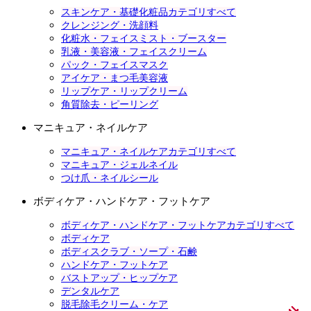
スキンケア・基礎化粧品カテゴリすべて
クレンジング・洗顔料
化粧水・フェイスミスト・ブースター
乳液・美容液・フェイスクリーム
パック・フェイスマスク
アイケア・まつ毛美容液
リップケア・リップクリーム
角質除去・ピーリング
マニキュア・ネイルケア
マニキュア・ネイルケアカテゴリすべて
マニキュア・ジェルネイル
つけ爪・ネイルシール
ボディケア・ハンドケア・フットケア
ボディケア・ハンドケア・フットケアカテゴリすべて
ボディケア
ボディスクラブ・ソープ・石鹸
ハンドケア・フットケア
バストアップ・ヒップケア
デンタルケア
脱毛除毛クリーム・ケア