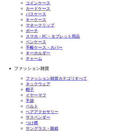
コインケース
カードケース
パスケース
キーケース
マネークリップ
ポーチ
スマホ・PC・タブレット用品
ペンケース
手帳ケース・カバー
キーホルダー
チャーム
ファッション雑貨
ファッション雑貨カテゴリすべて
ネックウェア
帽子
イヤーマフ
手袋
ベルト
ヘアアクセサリー
サスペンダー
つけ襟
サングラス・眼鏡