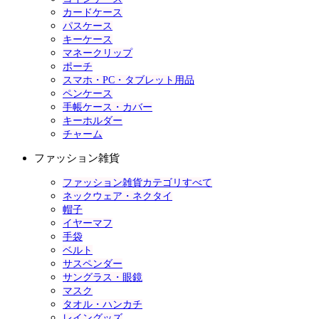
カードケース
パスケース
キーケース
マネークリップ
ポーチ
スマホ・PC・タブレット用品
ペンケース
手帳ケース・カバー
キーホルダー
チャーム
ファッション雑貨
ファッション雑貨カテゴリすべて
ネックウェア・ネクタイ
帽子
イヤーマフ
手袋
ベルト
サスペンダー
サングラス・眼鏡
マスク
タオル・ハンカチ
レイングッズ