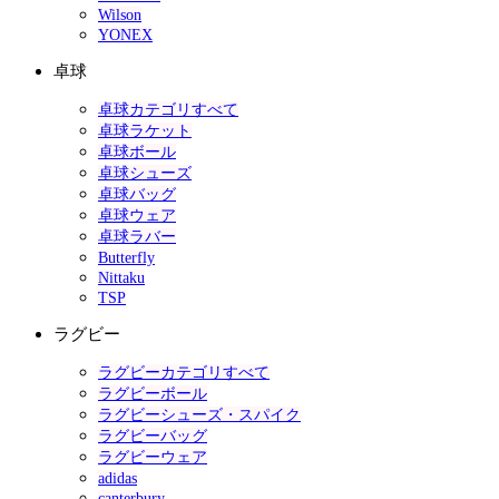
Wilson
YONEX
卓球
卓球カテゴリすべて
卓球ラケット
卓球ボール
卓球シューズ
卓球バッグ
卓球ウェア
卓球ラバー
Butterfly
Nittaku
TSP
ラグビー
ラグビーカテゴリすべて
ラグビーボール
ラグビーシューズ・スパイク
ラグビーバッグ
ラグビーウェア
adidas
canterbury