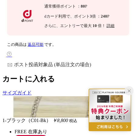
通常獲得ポイント
：
80
P
dカード利用で、
ポイント
3
倍
：
240
P
さらに
、エントリーで最大
10
倍！
詳細
この商品は
返品可能
です。
ポスト投函対象品 (単品注文の場合)
カートに入れる
サイズガイド
1-ブラック（C01-Bk）
￥8,800
税込
FREE
在庫あり