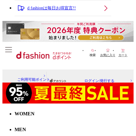
d fashionは毎日お得宣言!!
検索
お気に入り
カート
ご利用可能ポイント
ログイン/発行する
WOMEN
MEN