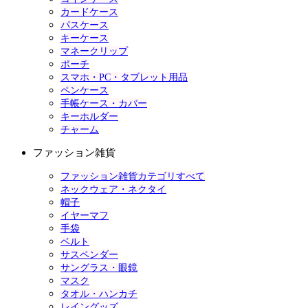
カードケース
パスケース
キーケース
マネークリップ
ポーチ
スマホ・PC・タブレット用品
ペンケース
手帳ケース・カバー
キーホルダー
チャーム
ファッション雑貨
ファッション雑貨カテゴリすべて
ネックウェア・ネクタイ
帽子
イヤーマフ
手袋
ベルト
サスペンダー
サングラス・眼鏡
マスク
タオル・ハンカチ
レイングッズ