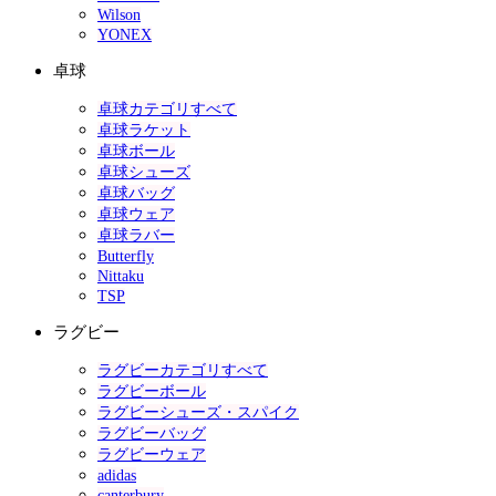
Wilson
YONEX
卓球
卓球カテゴリすべて
卓球ラケット
卓球ボール
卓球シューズ
卓球バッグ
卓球ウェア
卓球ラバー
Butterfly
Nittaku
TSP
ラグビー
ラグビーカテゴリすべて
ラグビーボール
ラグビーシューズ・スパイク
ラグビーバッグ
ラグビーウェア
adidas
canterbury