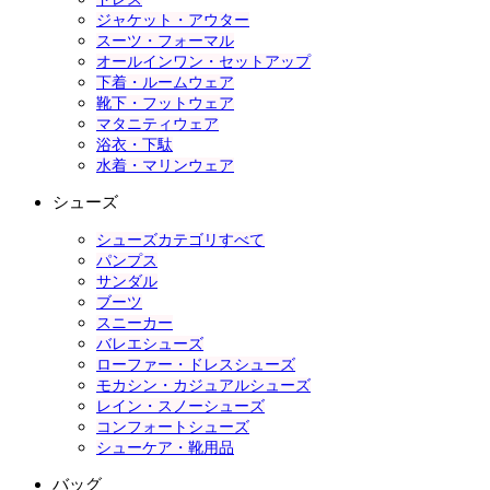
ジャケット・アウター
スーツ・フォーマル
オールインワン・セットアップ
下着・ルームウェア
靴下・フットウェア
マタニティウェア
浴衣・下駄
水着・マリンウェア
シューズ
シューズカテゴリすべて
パンプス
サンダル
ブーツ
スニーカー
バレエシューズ
ローファー・ドレスシューズ
モカシン・カジュアルシューズ
レイン・スノーシューズ
コンフォートシューズ
シューケア・靴用品
バッグ