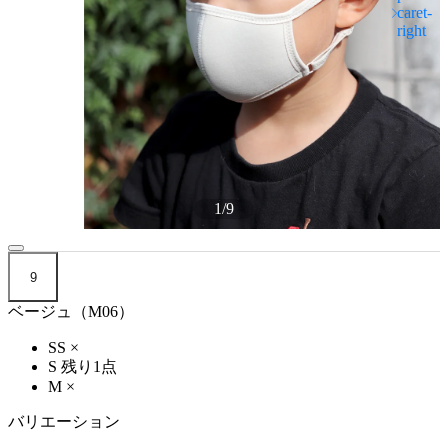
1
/
9
9
ベージュ（M06）
SS
×
S
残り1点
M
×
バリエーション