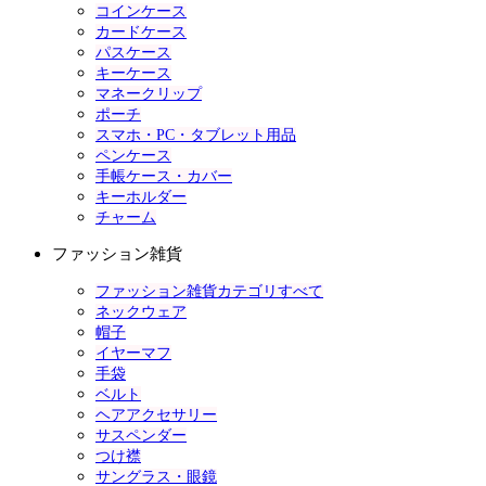
コインケース
カードケース
パスケース
キーケース
マネークリップ
ポーチ
スマホ・PC・タブレット用品
ペンケース
手帳ケース・カバー
キーホルダー
チャーム
ファッション雑貨
ファッション雑貨カテゴリすべて
ネックウェア
帽子
イヤーマフ
手袋
ベルト
ヘアアクセサリー
サスペンダー
つけ襟
サングラス・眼鏡