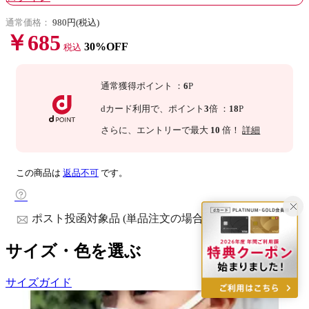
通常価格：
980円(税込)
￥685
30%OFF
税込
通常獲得ポイント
：
6
P
dカード利用で、
ポイント
3
倍
：
18
P
さらに
、エントリーで最大
10
倍！
詳細
この商品は
返品不可
です。
ポスト投函対象品 (単品注文の場合)
サイズ・色を選ぶ
サイズガイド