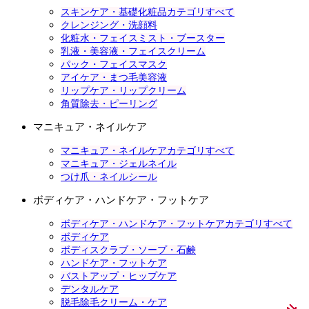
スキンケア・基礎化粧品カテゴリすべて
クレンジング・洗顔料
化粧水・フェイスミスト・ブースター
乳液・美容液・フェイスクリーム
パック・フェイスマスク
アイケア・まつ毛美容液
リップケア・リップクリーム
角質除去・ピーリング
マニキュア・ネイルケア
マニキュア・ネイルケアカテゴリすべて
マニキュア・ジェルネイル
つけ爪・ネイルシール
ボディケア・ハンドケア・フットケア
ボディケア・ハンドケア・フットケアカテゴリすべて
ボディケア
ボディスクラブ・ソープ・石鹸
ハンドケア・フットケア
バストアップ・ヒップケア
デンタルケア
脱毛除毛クリーム・ケア