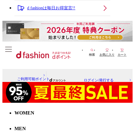
d fashionは毎日お得宣言!!
検索
お気に入り
カート
ご利用可能ポイント
ログイン/発行する
WOMEN
MEN