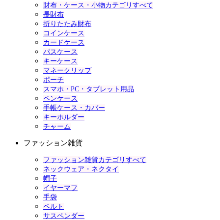
財布・ケース・小物カテゴリすべて
長財布
折りたたみ財布
コインケース
カードケース
パスケース
キーケース
マネークリップ
ポーチ
スマホ・PC・タブレット用品
ペンケース
手帳ケース・カバー
キーホルダー
チャーム
ファッション雑貨
ファッション雑貨カテゴリすべて
ネックウェア・ネクタイ
帽子
イヤーマフ
手袋
ベルト
サスペンダー