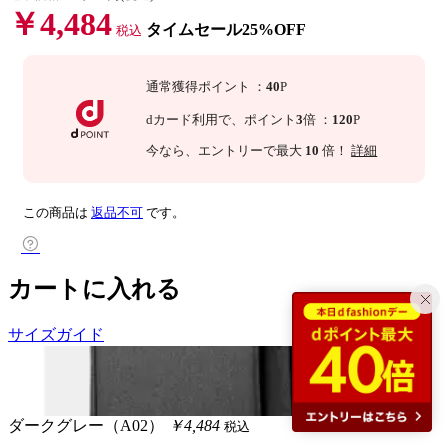
￥4,484
タイムセール25%OFF
税込
通常獲得ポイント
：
40
P
dカード利用で、
ポイント
3
倍
：
120
P
今なら
、エントリーで最大
10
倍！
詳細
この商品は
返品不可
です。
カートに入れる
サイズガイド
ダークグレー（A02）
￥4,484
税込