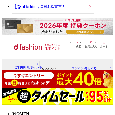
d fashionは毎日お得宣言!!
検索
お気に入り
カート
ご利用可能ポイント
ログイン/発行する
WOMEN