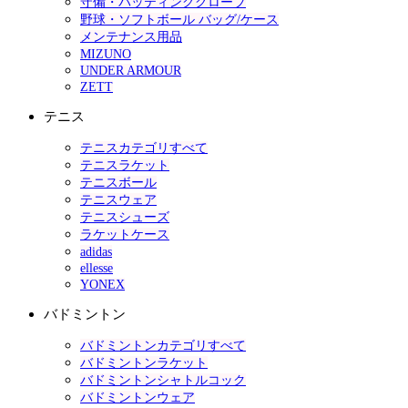
守備・バッティンググローブ
野球・ソフトボール バッグ/ケース
メンテナンス用品
MIZUNO
UNDER ARMOUR
ZETT
テニス
テニスカテゴリすべて
テニスラケット
テニスボール
テニスウェア
テニスシューズ
ラケットケース
adidas
ellesse
YONEX
バドミントン
バドミントンカテゴリすべて
バドミントンラケット
バドミントンシャトルコック
バドミントンウェア