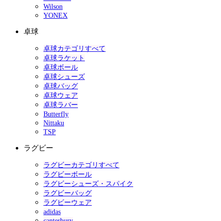
Wilson
YONEX
卓球
卓球カテゴリすべて
卓球ラケット
卓球ボール
卓球シューズ
卓球バッグ
卓球ウェア
卓球ラバー
Butterfly
Nittaku
TSP
ラグビー
ラグビーカテゴリすべて
ラグビーボール
ラグビーシューズ・スパイク
ラグビーバッグ
ラグビーウェア
adidas
canterbury