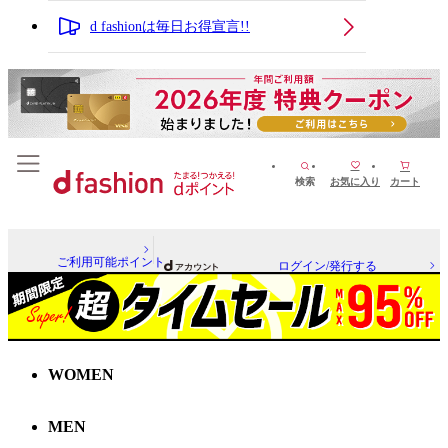
d fashionは毎日お得宣言!!
検索
お気に入り
カート
ご利用可能ポイント
ログイン/発行する
WOMEN
MEN