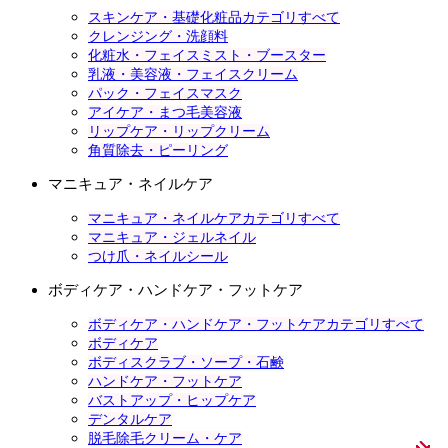
スキンケア・基礎化粧品カテゴリすべて
クレンジング・洗顔料
化粧水・フェイスミスト・ブースター
乳液・美容液・フェイスクリーム
パック・フェイスマスク
アイケア・まつ毛美容液
リップケア・リップクリーム
角質除去・ピーリング
マニキュア・ネイルケア
マニキュア・ネイルケアカテゴリすべて
マニキュア・ジェルネイル
つけ爪・ネイルシール
ボディケア・ハンドケア・フットケア
ボディケア・ハンドケア・フットケアカテゴリすべて
ボディケア
ボディスクラブ・ソープ・石鹸
ハンドケア・フットケア
バストアップ・ヒップケア
デンタルケア
脱毛除毛クリーム・ケア