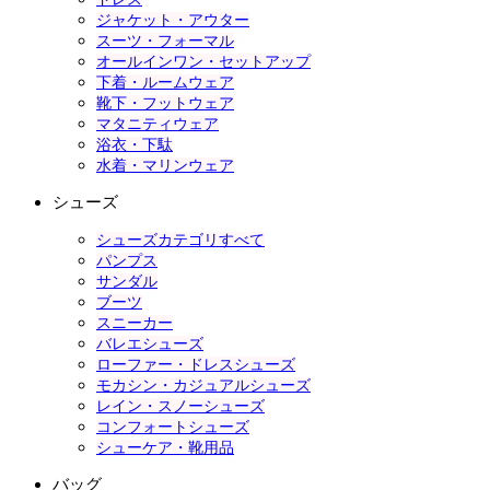
ジャケット・アウター
スーツ・フォーマル
オールインワン・セットアップ
下着・ルームウェア
靴下・フットウェア
マタニティウェア
浴衣・下駄
水着・マリンウェア
シューズ
シューズカテゴリすべて
パンプス
サンダル
ブーツ
スニーカー
バレエシューズ
ローファー・ドレスシューズ
モカシン・カジュアルシューズ
レイン・スノーシューズ
コンフォートシューズ
シューケア・靴用品
バッグ