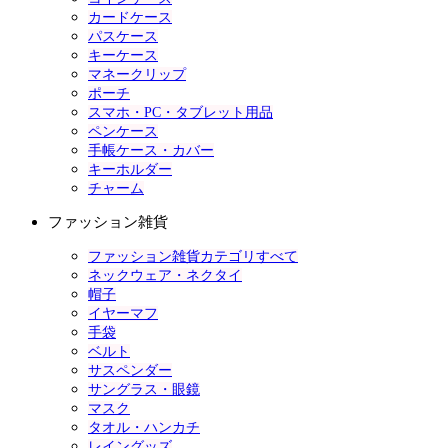
カードケース
パスケース
キーケース
マネークリップ
ポーチ
スマホ・PC・タブレット用品
ペンケース
手帳ケース・カバー
キーホルダー
チャーム
ファッション雑貨
ファッション雑貨カテゴリすべて
ネックウェア・ネクタイ
帽子
イヤーマフ
手袋
ベルト
サスペンダー
サングラス・眼鏡
マスク
タオル・ハンカチ
レイングッズ