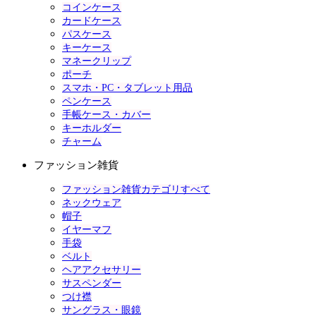
コインケース
カードケース
パスケース
キーケース
マネークリップ
ポーチ
スマホ・PC・タブレット用品
ペンケース
手帳ケース・カバー
キーホルダー
チャーム
ファッション雑貨
ファッション雑貨カテゴリすべて
ネックウェア
帽子
イヤーマフ
手袋
ベルト
ヘアアクセサリー
サスペンダー
つけ襟
サングラス・眼鏡