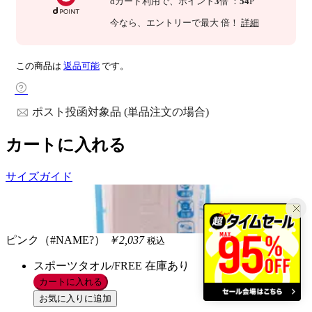
dカード利用で、
ポイント
3
倍
：
54
P
今なら
、エントリーで最大
倍！
詳細
この商品は
返品可能
です。
ポスト投函対象品 (単品注文の場合)
カートに入れる
サイズガイド
ピンク（#NAME?）
￥2,037
税込
スポーツタオル/FREE
在庫あり
カートに入れる
お気に入りに追加