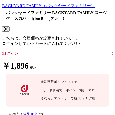
BACKYARD FAMILY
（バックヤードファミリー）
バックヤードファミリー BACKYARD FAMILY スーツ
ケースカバー lybac01 （グレー）
こちらは、会員価格が設定されています。
ログインしてからカートに入れてください。
ログイン
￥1,896
税込
通常獲得ポイント
：
17
P
dカード利用で、
ポイント
3
倍
：
51
P
今なら
、エントリーで最大
倍！
詳細
この商品は
返品可能
です。