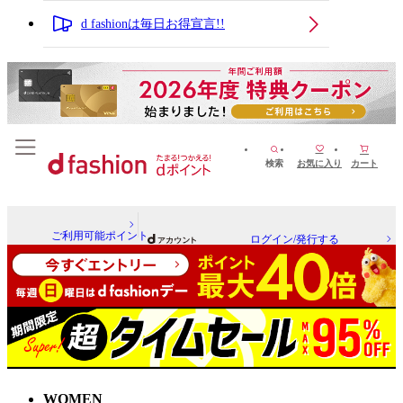
d fashionは毎日お得宣言!!
検索
お気に入り
カート
ご利用可能ポイント
ログイン/発行する
WOMEN