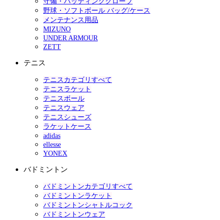
守備・バッティンググローブ
野球・ソフトボール バッグ/ケース
メンテナンス用品
MIZUNO
UNDER ARMOUR
ZETT
テニス
テニスカテゴリすべて
テニスラケット
テニスボール
テニスウェア
テニスシューズ
ラケットケース
adidas
ellesse
YONEX
バドミントン
バドミントンカテゴリすべて
バドミントンラケット
バドミントンシャトルコック
バドミントンウェア