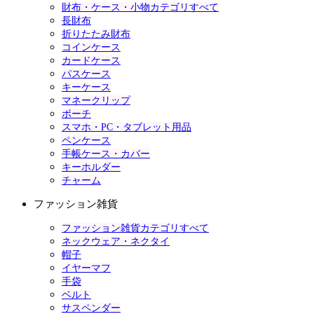
財布・ケース・小物カテゴリすべて
長財布
折りたたみ財布
コインケース
カードケース
パスケース
キーケース
マネークリップ
ポーチ
スマホ・PC・タブレット用品
ペンケース
手帳ケース・カバー
キーホルダー
チャーム
ファッション雑貨
ファッション雑貨カテゴリすべて
ネックウェア・ネクタイ
帽子
イヤーマフ
手袋
ベルト
サスペンダー