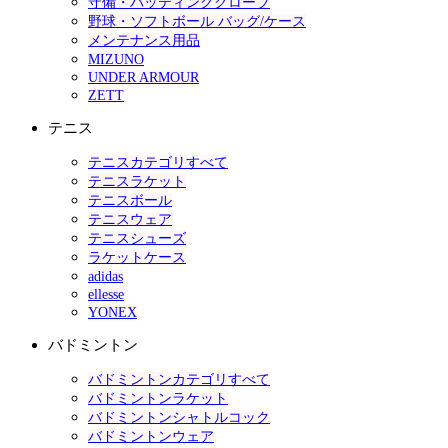
守備・バッティンググローブ
野球・ソフトボール バッグ/ケース
メンテナンス用品
MIZUNO
UNDER ARMOUR
ZETT
テニス
テニスカテゴリすべて
テニスラケット
テニスボール
テニスウェア
テニスシューズ
ラケットケース
adidas
ellesse
YONEX
バドミントン
バドミントンカテゴリすべて
バドミントンラケット
バドミントンシャトルコック
バドミントンウェア