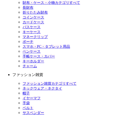
財布・ケース・小物カテゴリすべて
長財布
折りたたみ財布
コインケース
カードケース
パスケース
キーケース
マネークリップ
ポーチ
スマホ・PC・タブレット用品
ペンケース
手帳ケース・カバー
キーホルダー
チャーム
ファッション雑貨
ファッション雑貨カテゴリすべて
ネックウェア・ネクタイ
帽子
イヤーマフ
手袋
ベルト
サスペンダー