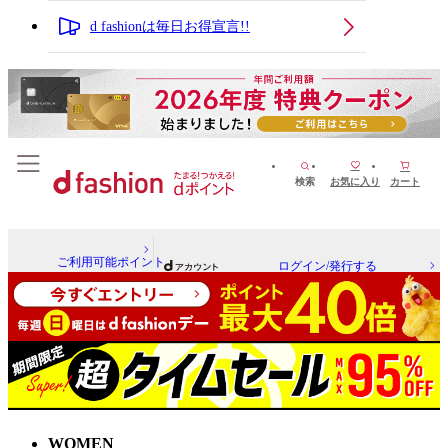
d fashionは毎日お得宣言!!
検索
お気に入り
カート
ご利用可能ポイント
ログイン/発行する
WOMEN