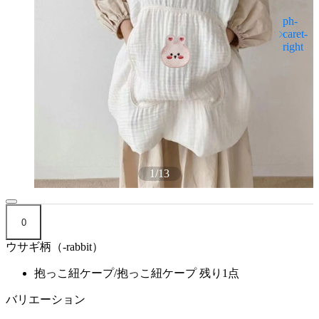
1
/
13
0
ウサギ柄（-rabbit）
抱っこ紐ケープ/抱っこ紐ケープ
残り1点
バリエーション