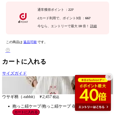
通常獲得ポイント
：
22
P
dカード利用で、
ポイント
3
倍
：
66
P
今なら
、エントリーで最大
10
倍！
詳細
この商品は
返品可能
です。
カートに入れる
サイズガイド
ウサギ柄（-rabbit）
￥2,457
税込
抱っこ紐ケープ/抱っこ紐ケープ
在庫あり
カートに入れる