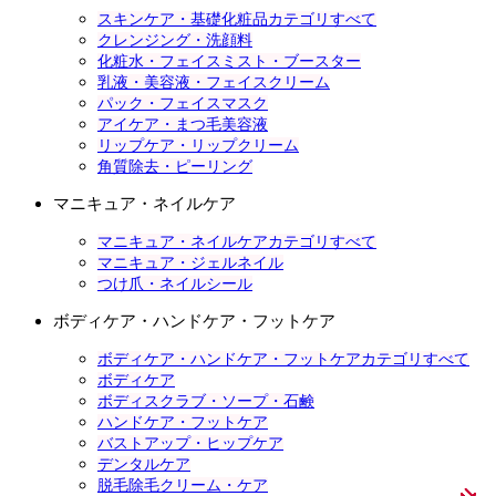
スキンケア・基礎化粧品カテゴリすべて
クレンジング・洗顔料
化粧水・フェイスミスト・ブースター
乳液・美容液・フェイスクリーム
パック・フェイスマスク
アイケア・まつ毛美容液
リップケア・リップクリーム
角質除去・ピーリング
マニキュア・ネイルケア
マニキュア・ネイルケアカテゴリすべて
マニキュア・ジェルネイル
つけ爪・ネイルシール
ボディケア・ハンドケア・フットケア
ボディケア・ハンドケア・フットケアカテゴリすべて
ボディケア
ボディスクラブ・ソープ・石鹸
ハンドケア・フットケア
バストアップ・ヒップケア
デンタルケア
脱毛除毛クリーム・ケア