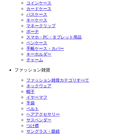
コインケース
カードケース
パスケース
キーケース
マネークリップ
ポーチ
スマホ・PC・タブレット用品
ペンケース
手帳ケース・カバー
キーホルダー
チャーム
ファッション雑貨
ファッション雑貨カテゴリすべて
ネックウェア
帽子
イヤーマフ
手袋
ベルト
ヘアアクセサリー
サスペンダー
つけ襟
サングラス・眼鏡