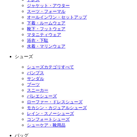
ジャケット・アウター
スーツ・フォーマル
オールインワン・セットアップ
下着・ルームウェア
靴下・フットウェア
マタニティウェア
浴衣・下駄
水着・マリンウェア
シューズ
シューズカテゴリすべて
パンプス
サンダル
ブーツ
スニーカー
バレエシューズ
ローファー・ドレスシューズ
モカシン・カジュアルシューズ
レイン・スノーシューズ
コンフォートシューズ
シューケア・靴用品
バッグ