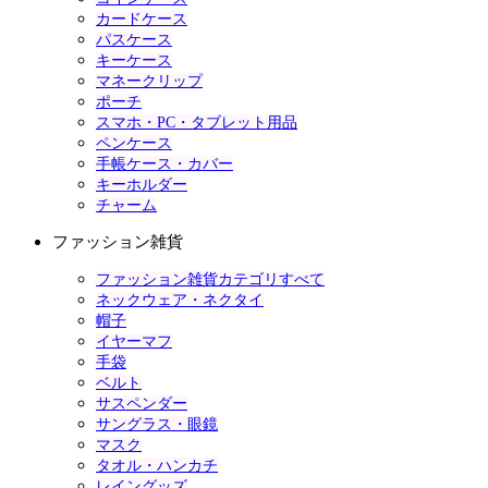
カードケース
パスケース
キーケース
マネークリップ
ポーチ
スマホ・PC・タブレット用品
ペンケース
手帳ケース・カバー
キーホルダー
チャーム
ファッション雑貨
ファッション雑貨カテゴリすべて
ネックウェア・ネクタイ
帽子
イヤーマフ
手袋
ベルト
サスペンダー
サングラス・眼鏡
マスク
タオル・ハンカチ
レイングッズ