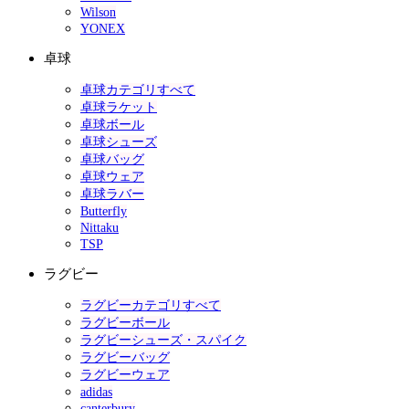
Wilson
YONEX
卓球
卓球カテゴリすべて
卓球ラケット
卓球ボール
卓球シューズ
卓球バッグ
卓球ウェア
卓球ラバー
Butterfly
Nittaku
TSP
ラグビー
ラグビーカテゴリすべて
ラグビーボール
ラグビーシューズ・スパイク
ラグビーバッグ
ラグビーウェア
adidas
canterbury