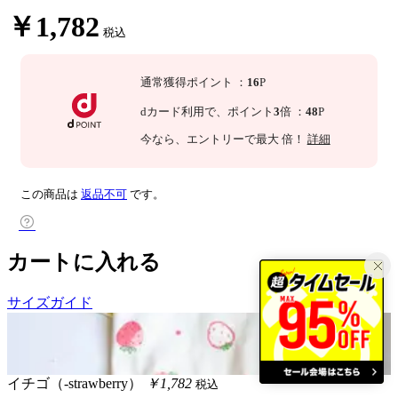
￥1,782
税込
通常獲得ポイント
：
16
P
dカード利用で、
ポイント
3
倍
：
48
P
今なら
、エントリーで最大
倍！
詳細
この商品は
返品不可
です。
カートに入れる
サイズガイド
イチゴ（-strawberry）
￥1,782
税込