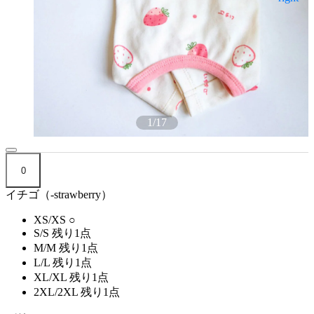
1
/
17
0
イチゴ（-strawberry）
XS/XS
○
S/S
残り1点
M/M
残り1点
L/L
残り1点
XL/XL
残り1点
2XL/2XL
残り1点