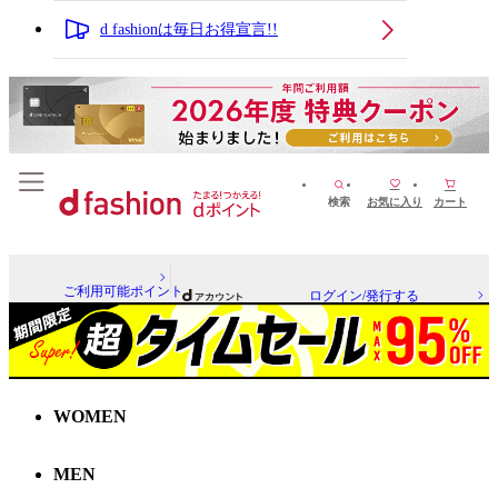
d fashionは毎日お得宣言!!
検索
お気に入り
カート
ご利用可能ポイント
ログイン/発行する
WOMEN
MEN