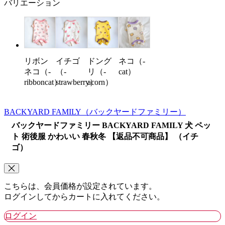
バリエーション
リボン
イチゴ
ドング
ネコ（-
ネコ（-
（-
リ（-
cat）
ribboncat）
strawberry）
acorn）
BACKYARD FAMILY
（バックヤードファミリー）
バックヤードファミリー BACKYARD FAMILY 犬 ペッ
ト 術後服 かわいい 春秋冬 【返品不可商品】 （イチ
ゴ）
こちらは、会員価格が設定されています。
ログインしてからカートに入れてください。
ログイン