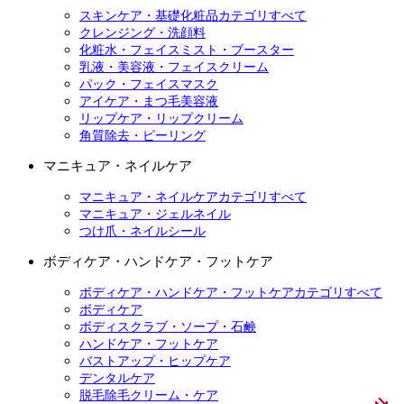
スキンケア・基礎化粧品カテゴリすべて
クレンジング・洗顔料
化粧水・フェイスミスト・ブースター
乳液・美容液・フェイスクリーム
パック・フェイスマスク
アイケア・まつ毛美容液
リップケア・リップクリーム
角質除去・ピーリング
マニキュア・ネイルケア
マニキュア・ネイルケアカテゴリすべて
マニキュア・ジェルネイル
つけ爪・ネイルシール
ボディケア・ハンドケア・フットケア
ボディケア・ハンドケア・フットケアカテゴリすべて
ボディケア
ボディスクラブ・ソープ・石鹸
ハンドケア・フットケア
バストアップ・ヒップケア
デンタルケア
脱毛除毛クリーム・ケア