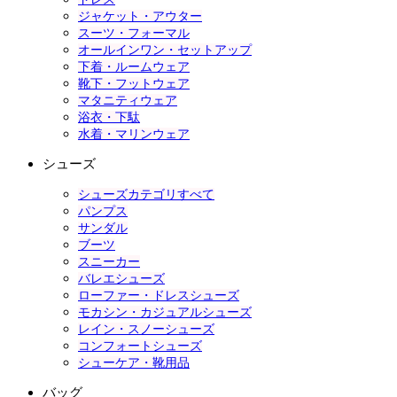
ジャケット・アウター
スーツ・フォーマル
オールインワン・セットアップ
下着・ルームウェア
靴下・フットウェア
マタニティウェア
浴衣・下駄
水着・マリンウェア
シューズ
シューズカテゴリすべて
パンプス
サンダル
ブーツ
スニーカー
バレエシューズ
ローファー・ドレスシューズ
モカシン・カジュアルシューズ
レイン・スノーシューズ
コンフォートシューズ
シューケア・靴用品
バッグ