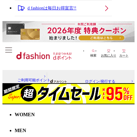
d fashionは毎日お得宣言!!
検索
お気に入り
カート
ご利用可能ポイント
ログイン/発行する
WOMEN
MEN