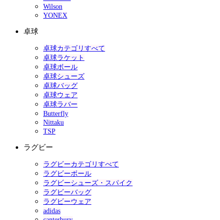
Wilson
YONEX
卓球
卓球カテゴリすべて
卓球ラケット
卓球ボール
卓球シューズ
卓球バッグ
卓球ウェア
卓球ラバー
Butterfly
Nittaku
TSP
ラグビー
ラグビーカテゴリすべて
ラグビーボール
ラグビーシューズ・スパイク
ラグビーバッグ
ラグビーウェア
adidas
canterbury