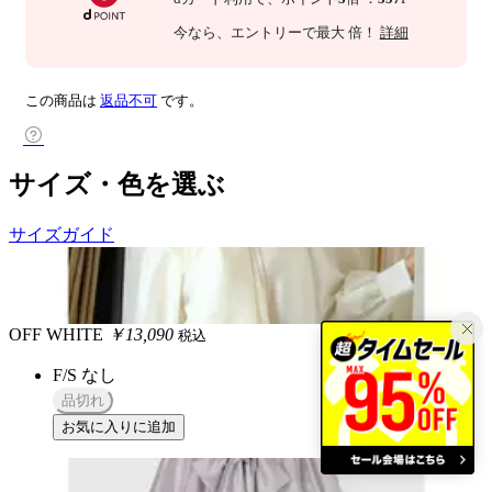
今なら
、エントリーで最大
倍！
詳細
この商品は
返品不可
です。
サイズ・色を選ぶ
サイズガイド
OFF WHITE
￥13,090
税込
F/S
なし
品切れ
お気に入りに追加