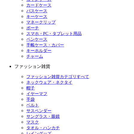
カードケース
パスケース
キーケース
マネークリップ
ポーチ
スマホ・PC・タブレット用品
ペンケース
手帳ケース・カバー
キーホルダー
チャーム
ファッション雑貨
ファッション雑貨カテゴリすべて
ネックウェア・ネクタイ
帽子
イヤーマフ
手袋
ベルト
サスペンダー
サングラス・眼鏡
マスク
タオル・ハンカチ
レイングッズ