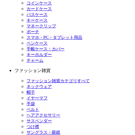
コインケース
カードケース
パスケース
キーケース
マネークリップ
ポーチ
スマホ・PC・タブレット用品
ペンケース
手帳ケース・カバー
キーホルダー
チャーム
ファッション雑貨
ファッション雑貨カテゴリすべて
ネックウェア
帽子
イヤーマフ
手袋
ベルト
ヘアアクセサリー
サスペンダー
つけ襟
サングラス・眼鏡