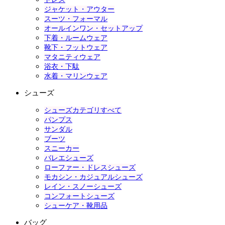
ジャケット・アウター
スーツ・フォーマル
オールインワン・セットアップ
下着・ルームウェア
靴下・フットウェア
マタニティウェア
浴衣・下駄
水着・マリンウェア
シューズ
シューズカテゴリすべて
パンプス
サンダル
ブーツ
スニーカー
バレエシューズ
ローファー・ドレスシューズ
モカシン・カジュアルシューズ
レイン・スノーシューズ
コンフォートシューズ
シューケア・靴用品
バッグ