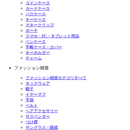
コインケース
カードケース
パスケース
キーケース
マネークリップ
ポーチ
スマホ・PC・タブレット用品
ペンケース
手帳ケース・カバー
キーホルダー
チャーム
ファッション雑貨
ファッション雑貨カテゴリすべて
ネックウェア
帽子
イヤーマフ
手袋
ベルト
ヘアアクセサリー
サスペンダー
つけ襟
サングラス・眼鏡