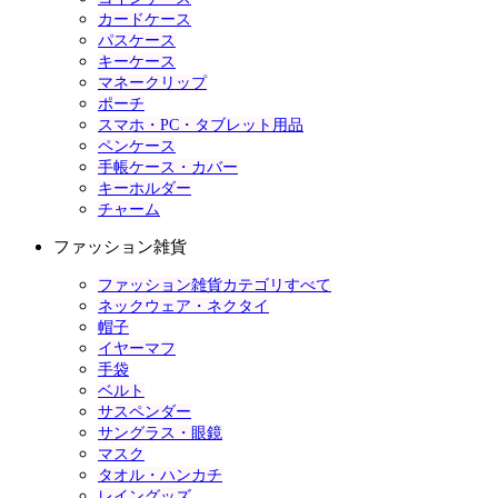
カードケース
パスケース
キーケース
マネークリップ
ポーチ
スマホ・PC・タブレット用品
ペンケース
手帳ケース・カバー
キーホルダー
チャーム
ファッション雑貨
ファッション雑貨カテゴリすべて
ネックウェア・ネクタイ
帽子
イヤーマフ
手袋
ベルト
サスペンダー
サングラス・眼鏡
マスク
タオル・ハンカチ
レイングッズ