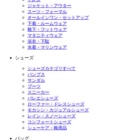
ジャケット・アウター
スーツ・フォーマル
オールインワン・セットアップ
下着・ルームウェア
靴下・フットウェア
マタニティウェア
浴衣・下駄
水着・マリンウェア
シューズ
シューズカテゴリすべて
パンプス
サンダル
ブーツ
スニーカー
バレエシューズ
ローファー・ドレスシューズ
モカシン・カジュアルシューズ
レイン・スノーシューズ
コンフォートシューズ
シューケア・靴用品
バッグ