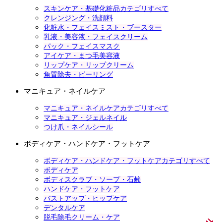
スキンケア・基礎化粧品カテゴリすべて
クレンジング・洗顔料
化粧水・フェイスミスト・ブースター
乳液・美容液・フェイスクリーム
パック・フェイスマスク
アイケア・まつ毛美容液
リップケア・リップクリーム
角質除去・ピーリング
マニキュア・ネイルケア
マニキュア・ネイルケアカテゴリすべて
マニキュア・ジェルネイル
つけ爪・ネイルシール
ボディケア・ハンドケア・フットケア
ボディケア・ハンドケア・フットケアカテゴリすべて
ボディケア
ボディスクラブ・ソープ・石鹸
ハンドケア・フットケア
バストアップ・ヒップケア
デンタルケア
脱毛除毛クリーム・ケア