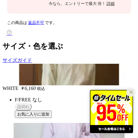
今なら
、エントリーで最大
倍！
詳細
この商品は
返品不可
です。
サイズ・色を選ぶ
サイズガイド
WHITE
￥6,160
税込
F/FREE
なし
品切れ
お気に入りに追加