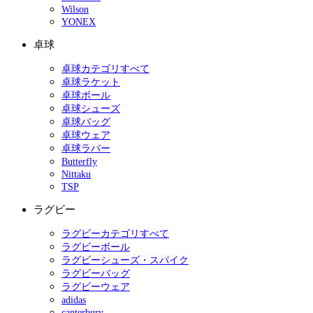
Wilson
YONEX
卓球
卓球カテゴリすべて
卓球ラケット
卓球ボール
卓球シューズ
卓球バッグ
卓球ウェア
卓球ラバー
Butterfly
Nittaku
TSP
ラグビー
ラグビーカテゴリすべて
ラグビーボール
ラグビーシューズ・スパイク
ラグビーバッグ
ラグビーウェア
adidas
canterbury