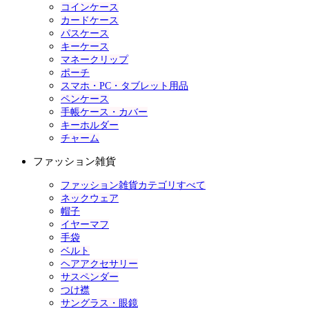
コインケース
カードケース
パスケース
キーケース
マネークリップ
ポーチ
スマホ・PC・タブレット用品
ペンケース
手帳ケース・カバー
キーホルダー
チャーム
ファッション雑貨
ファッション雑貨カテゴリすべて
ネックウェア
帽子
イヤーマフ
手袋
ベルト
ヘアアクセサリー
サスペンダー
つけ襟
サングラス・眼鏡