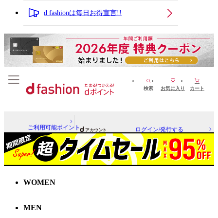
d fashionは毎日お得宣言!!
検索
お気に入り
カート
ご利用可能ポイント
ログイン/発行する
WOMEN
MEN