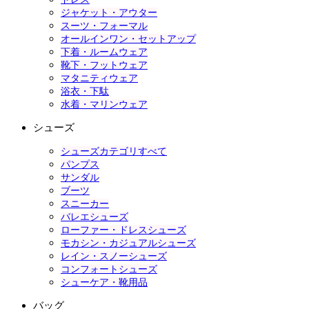
ジャケット・アウター
スーツ・フォーマル
オールインワン・セットアップ
下着・ルームウェア
靴下・フットウェア
マタニティウェア
浴衣・下駄
水着・マリンウェア
シューズ
シューズカテゴリすべて
パンプス
サンダル
ブーツ
スニーカー
バレエシューズ
ローファー・ドレスシューズ
モカシン・カジュアルシューズ
レイン・スノーシューズ
コンフォートシューズ
シューケア・靴用品
バッグ