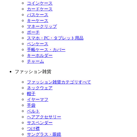
コインケース
カードケース
パスケース
キーケース
マネークリップ
ポーチ
スマホ・PC・タブレット用品
ペンケース
手帳ケース・カバー
キーホルダー
チャーム
ファッション雑貨
ファッション雑貨カテゴリすべて
ネックウェア
帽子
イヤーマフ
手袋
ベルト
ヘアアクセサリー
サスペンダー
つけ襟
サングラス・眼鏡