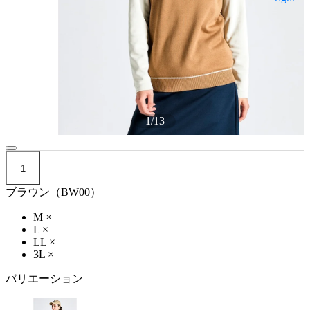
1
/
13
1
ブラウン（BW00）
M
×
L
×
LL
×
3L
×
バリエーション