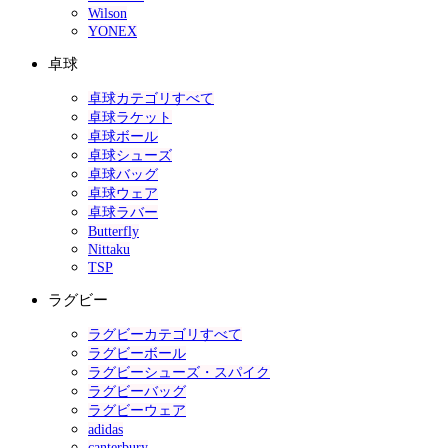
Wilson
YONEX
卓球
卓球カテゴリすべて
卓球ラケット
卓球ボール
卓球シューズ
卓球バッグ
卓球ウェア
卓球ラバー
Butterfly
Nittaku
TSP
ラグビー
ラグビーカテゴリすべて
ラグビーボール
ラグビーシューズ・スパイク
ラグビーバッグ
ラグビーウェア
adidas
canterbury